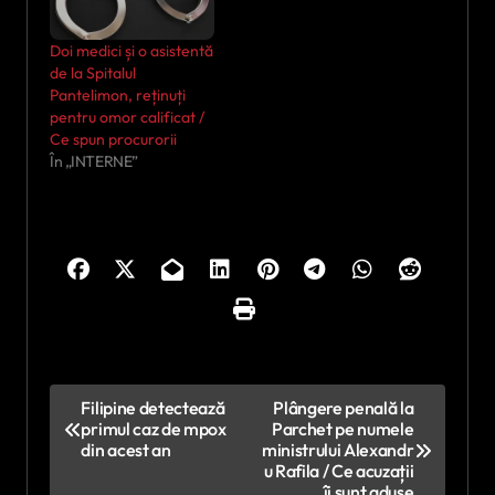
Doi medici și o asistentă
de la Spitalul
Pantelimon, reținuți
pentru omor calificat /
Ce spun procurorii
În „INTERNE”
N
Filipine detectează
Plângere penală la
primul caz de mpox
Parchet pe numele
a
din acest an
ministrului Alexandr
v
u Rafila / Ce acuzații
îi sunt aduse