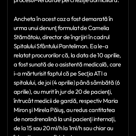
Ancheta în acest caz a fost demarată în
urma unui denunţ formulat de Camelia
Stămătoiu, director de îngrijiri în cadrul
Spitalului Sfântului Pantelimon. Ea le-a
relatat procurorilor că, la data de 10 aprilie,
a fost sunată de o asistentă medicală, care
i-a mărturisit faptul că pe Secţia ATI a
spitalului, de joi (4 aprilie) până sâmbătă (6
aprilie), au murit în jur de 20 de pacienţi,
întrucât medicii de gardă, respectiv Maria
Miron şi Mirela Păiuş, au redus cantitatea
de noradrenalină la unii pacienţi internaţi,
de la 15 sau 20 ml/h la 1ml/h sau chiar au