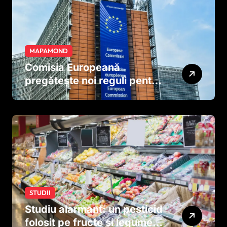
MAPAMOND
Comisia Europeană
pregătește noi reguli pentru
tutun și țigările electronice
STUDII
Studiu alarmant: un pesticid
folosit pe fructe și legume