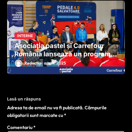
INTERNE
Asociația pastel și Carrefour
România lansează un program
național pentru dezvoltarea
Redactia
apr. 9, 2025
sportului paralimpic
Lasă un răspuns
Adresa ta de email nu va fi publicată.
Câmpurile
obligatorii sunt marcate cu
*
Comentariu
*