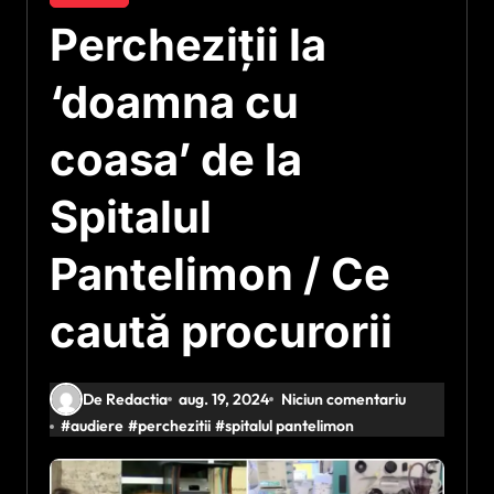
Percheziții la
‘doamna cu
coasa’ de la
Spitalul
Pantelimon / Ce
caută procurorii
De Redactia
aug. 19, 2024
Niciun comentariu
#
audiere
#
perchezitii
#
spitalul pantelimon