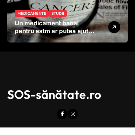
MEDICAMENTE
STUDII
Un medicament banal
pentru astm ar putea ajuta
în lupta împotriva
cancerului agresiv
SOS-sănătate.ro