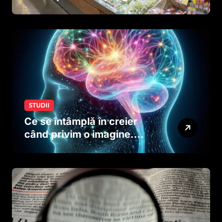
ar putea afecta dezvoltarea
creierului copiilor încă
dinainte de naștere
STUDII
Ce se întâmplă în creier
când privim o imagine.
Studiul care explică rolul
neuronilor