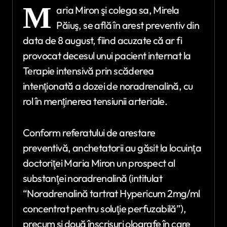
M
aria Miron şi colega sa, Mirela
Păiuş, se află în arest preventiv din
data de 8 august, fiind acuzate că ar fi
provocat decesul unui pacient internat la
Terapie intensivă prin scăderea
intenţionată a dozei de noradrenalină, cu
rol în menţinerea tensiunii arteriale.
Conform referatului de arestare
preventivă, anchetatorii au găsit la locuinţa
doctoriţei Maria Miron un prospect al
substanţei noradrenalină (intitulat
“Noradrenalină tartrat Hypericum 2mg/ml
concentrat pentru soluţie perfuzabilă”),
precum şi două înscrisuri olografe în care