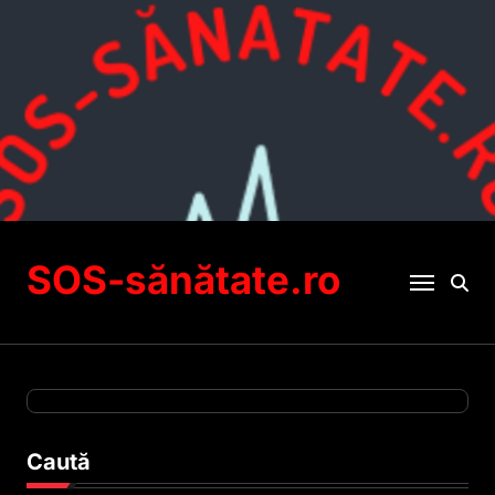
Sari
la
conținut
SOS-sănătate.ro
Caută