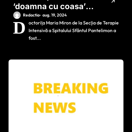
‘doamna cu coasa’
de la Spitalul
Redactia
aug. 19, 2024
D
octoriţa Maria Miron de la Secţia de Terapie
Pantelimon / Ce
Intensivă a Spitalului Sfântul Pantelimon a
caută procurorii
fost...