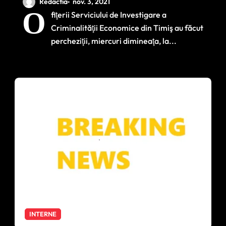
de “vaccinare la
Redactia
nov. 3, 2021
O
fiţerii Serviciului de Investigare a
chiuvetă”
Criminalităţii Economice din Timiş au făcut
percheziţii, miercuri dimineaţa, la...
INTERNE