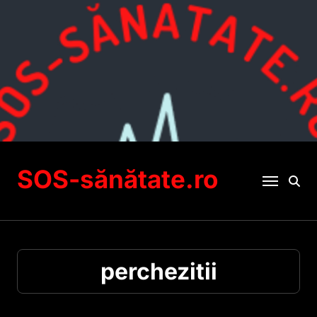
Sari
la
conținut
SOS-sănătate.ro
perchezitii