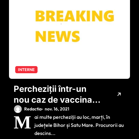
INTERNE
Percheziții într-un
nou caz de vaccinare
la chiuvetă. Peste
Redactia
nov. 16, 2021
M
ai multe percheziţii au loc, marți, în
2.000 de certificate
județele Bihor și Satu Mare. Procurorii au
false
descins...