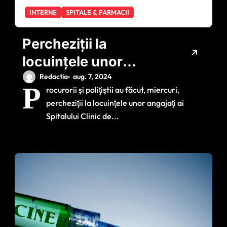
INTERNE
SPITALE & FARMACII
Percheziţii la
locuinţele unor
angajaţi ai Spitalului
Redactia
aug. 7, 2024
P
rocurorii şi poliţiştii au făcut, miercuri,
Clinic de Urgenţă
percheziţii la locuinţele unor angajaţi ai
”Sf. Pantelimon” din
Spitalului Clinic de...
Bucureşti