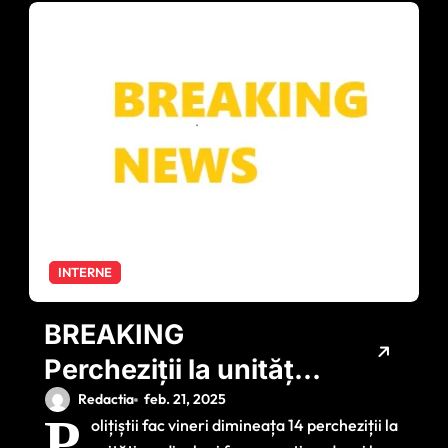
INTERNE
BREAKING
Percheziții la unități
medicale și
Redactia
feb. 21, 2025
P
olițiștii fac vineri dimineața 14 percheziții la
farmaceutice.