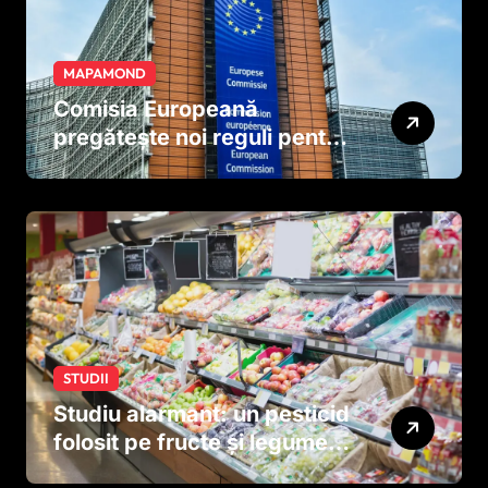
MAPAMOND
Comisia Europeană
pregătește noi reguli pentru
tutun și țigările electronice
STUDII
Studiu alarmant: un pesticid
folosit pe fructe și legume
ar putea afecta dezvoltarea