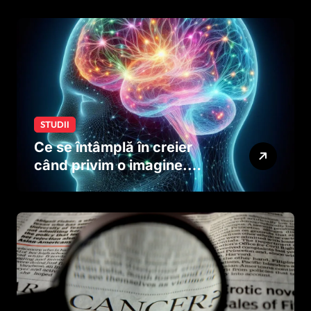
creierului copiilor încă
dinainte de naștere
STUDII
Ce se întâmplă în creier
când privim o imagine.
Studiul care explică rolul
neuronilor