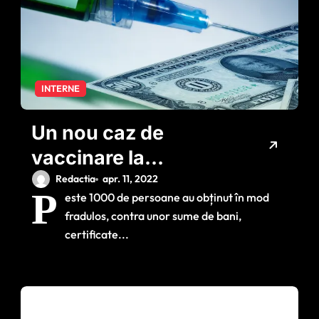
INTERNE
Un nou caz de
vaccinare la
chiuvetă: Peste 1000
Redactia
apr. 11, 2022
P
este 1000 de persoane au obținut în mod
de persoane au
fradulos, contra unor sume de bani,
obținut în mod
certificate...
fradulos, contra
unor sume de bani,
certificate COVID