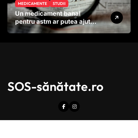
MEDICAMENTE
STUDII
Un medicament banal
pentru astm ar putea ajuta
în lupta împotriva
cancerului agresiv
SOS-sănătate.ro
Drepturi de autor © Toate drepturile sunt rezervate.
|