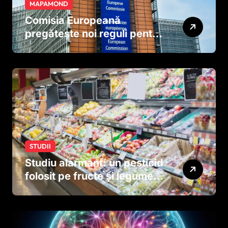
MAPAMOND
Comisia Europeană
pregătește noi reguli pentru
tutun și țigările electronice
STUDII
Studiu alarmant: un pesticid
folosit pe fructe și legume
ar putea afecta dezvoltarea
creierului copiilor încă
dinainte de naștere