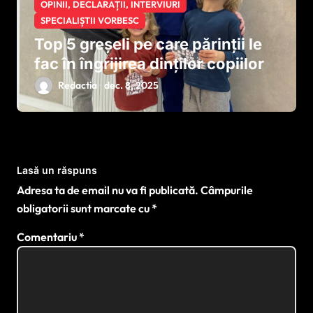
OPINII, DECLARAȚII, INTERVIURI
SPECIALIȘTII VORBESC
Top 5 greșeli pe care părinții le
fac în îngrijirea dinților copiilor
Redactia
dec. 8, 2025
Lasă un răspuns
Adresa ta de email nu va fi publicată.
Câmpurile
obligatorii sunt marcate cu
*
Comentariu
*