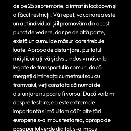
de pe 25 septembrie, a intrat în lockdown și
a făcut restricții. Vă repet, vaccinarea este
un act individual și îl promovăm din acest
punct de vedere, dar pe de altă parte,
există un cumul de măsuri care trebuie
luate. Apropo de distanțare, purtatul
măștii, uitați-vă și dvs., inclusiv măsurile
legate de transportul în comun, dacă
mergeți dimineața cu metroul sau cu
tramvaiul, veți constata că numai de
distanțare nu poate fi vorba. Dacă vorbim
despre testare, ea este extrem de
importantă și mă uitam că în alte țări
europene s-a impus testarea, apropo de
pașaportul verde digital, s-a impus