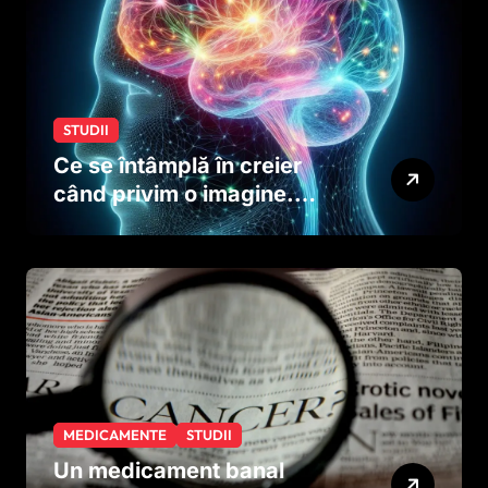
STUDII
Ce se întâmplă în creier
când privim o imagine.
Studiul care explică rolul
neuronilor
MEDICAMENTE
STUDII
Un medicament banal