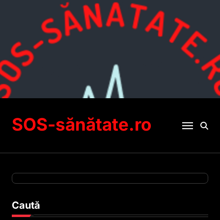
Sari
la
conținut
SOS-sănătate.ro
Caută