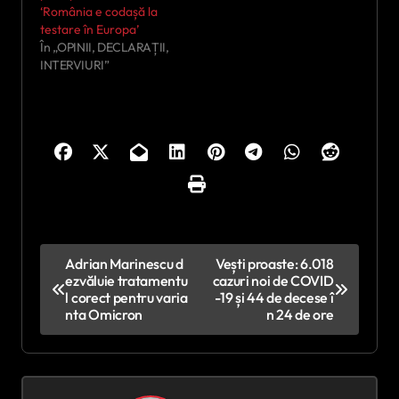
‘România e codașă la
testare în Europa’
În „OPINII, DECLARAȚII,
INTERVIURI”
N
Adrian Marinescu d
Vești proaste: 6.018
ezvăluie tratamentu
cazuri noi de COVID
a
l corect pentru varia
-19 și 44 de decese î
v
nta Omicron
n 24 de ore
i
g