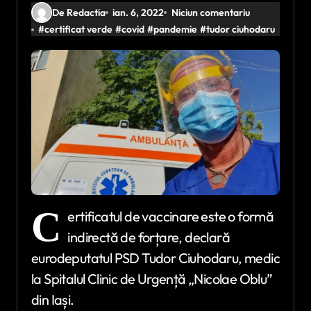
De Redactia
ian. 6, 2022
Niciun comentariu
#
certificat verde
#
covid
#
pandemie
#
tudor ciuhodaru
C
ertificatul de vaccinare este o formă
indirectă de forțare, declară
eurodeputatul PSD Tudor Ciuhodaru, medic
la Spitalul Clinic de Urgență „Nicolae Oblu”
din Iași.