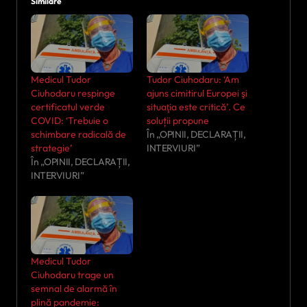
Similare
Medicul Tudor
Tudor Ciuhodaru: ‘Am
Ciuhodaru respinge
ajuns cimitirul Europei şi
certificatul verde
situaţia este critică’. Ce
COVID: ‘Trebuie o
soluții propune
schimbare radicală de
În „OPINII, DECLARAȚII,
strategie’
INTERVIURI”
În „OPINII, DECLARAȚII,
INTERVIURI”
Medicul Tudor
Ciuhodaru trage un
semnal de alarmă în
plină pandemie: