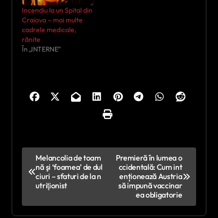
Incendiu la un Spital din
Craiova – mai multe
cadrele medicale,
rănite
În „INTERNE”
N
Melancolia de toam
Premieră în lumea o
nă şi ‘foamea’ de dul
ccidentală: Cum int
a
ciuri – sfaturi de la n
enționează Austria
v
utriţionist
să impună vaccinar
ea obligatorie
i