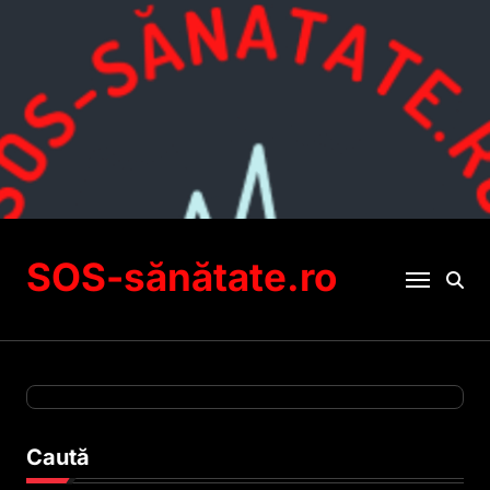
Sari
la
conținut
SOS-sănătate.ro
Caută