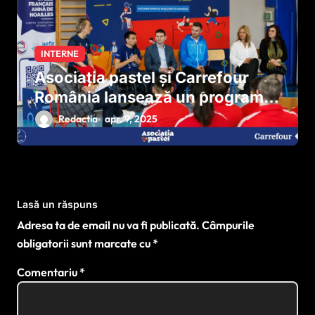
INTERNE
Asociația pastel și Carrefour
România lansează un program
național pentru dezvoltarea
Redactia
apr. 9, 2025
sportului paralimpic
Lasă un răspuns
Adresa ta de email nu va fi publicată.
Câmpurile
obligatorii sunt marcate cu
*
Comentariu
*