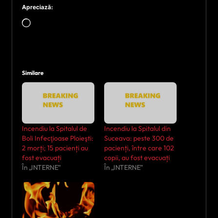
Apreciază:
Încarc...
Similare
Incendiu la Spitalul de
Incendiu la Spitalul din
Boli Infecţioase Ploieşti:
Suceava: peste 300 de
2 morți; 15 pacienți au
pacienți, între care 102
fost evacuați
copii, au fost evacuați
În „INTERNE”
În „INTERNE”