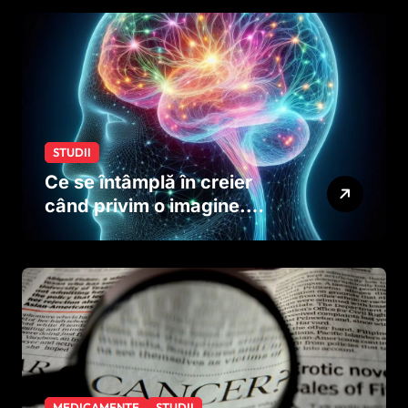
dinainte de naștere
STUDII
Ce se întâmplă în creier
când privim o imagine.
Studiul care explică rolul
neuronilor
MEDICAMENTE
STUDII