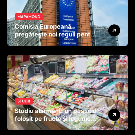
MAPAMOND
Comisia Europeană
pregătește noi reguli pentru
tutun și țigările electronice
STUDII
Studiu alarmant: un pesticid
folosit pe fructe și legume
ar putea afecta dezvoltarea
creierului copiilor încă