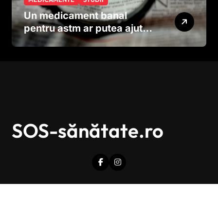
Un medicament banal
pentru astm ar putea ajuta
în lupta împotriva
cancerului agresiv
SOS-sănătate.ro
Drepturi de autor © Toate drepturile sunt rezervate.
|