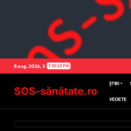
Sari
la
conținut
8 aug. 2026, S
7:39:25 PM
ȘTIRI
SOS-sănătate.ro
VEDETE