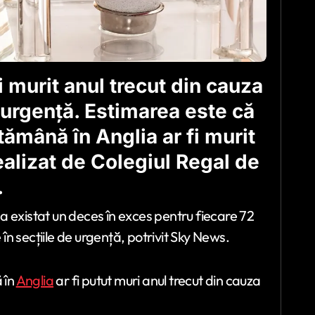
i murit anul trecut din cauza
e urgență. Estimarea este că
ămână în Anglia ar fi murit
realizat de Colegiul Regal de
.
, a existat un deces în exces pentru fiecare 72
e în secțiile de urgență, potrivit Sky News.
 în
Anglia
ar fi putut muri anul trecut din cauza