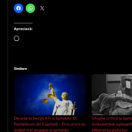
Apreciază:
Încarc...
Similare
Decese la Secţia ATI a Spitalului Sf.
Situație critică la Spit
Pantelimon din Capitală – Procurorii au
Ambulanțele așteaptă
audiat trei angajaţi ai spitalului
eliberarea paturilor