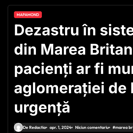
MAPAMOND
Dezastru în sis
din Marea Britan
pacienți ar fi mu
aglomerației de l
urgență
De Redactia
apr. 1, 2024
Niciun comentariu
#
marea br