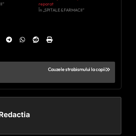
II”
reparat
În „SPITALE & FARMACII”
Cauzele strabismului la copii
Redactia