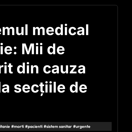
temul medical
ie: Mii de
rit din cauza
a secțiile de
itanie
#
morti
#
pacienti
#
sistem sanitar
#
urgente