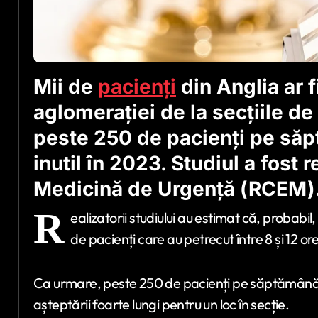
Mii de
pacienți
din Anglia ar f
aglomerației de la secțiile d
peste 250 de pacienți pe săpt
inutil în 2023. Studiul a fost 
Medicină de Urgență (RCEM)
R
ealizatorii studiului au estimat că, probabil
de pacienți care au petrecut între 8 și 12 or
Ca urmare, peste 250 de pacienți pe săptămână
așteptării foarte lungi pentru un loc în secție.