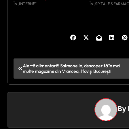
În „INTERNE”
În „SPITALE & FARMAC
N
Alertă alimentară! Salmonella, descoperită în mai
multe magazine din Vrancea, Ilfov și București
a
v
i
By
g
a