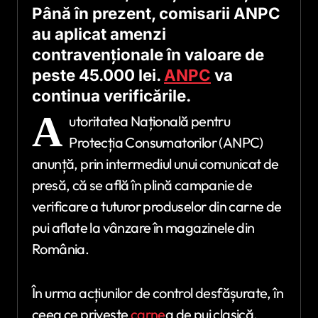
Până în prezent, comisarii ANPC
au aplicat amenzi
contravenționale în valoare de
peste 45.000 lei.
ANPC
va
continua verificările.
A
utoritatea Națională pentru
Protecția Consumatorilor (ANPC)
anunță, prin intermediul unui comunicat de
presă, că se află în plină campanie de
verificare a tuturor produselor din carne de
pui aflate la vânzare în magazinele din
România.
În urma acțiunilor de control desfășurate, în
ceea ce privește
carne
a de pui clasică,