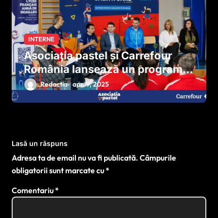
INTERNE
Asociația pastel și Carrefour
România lansează un program
național pentru dezvoltarea
Redactia
apr. 9, 2025
sportului paralimpic
Lasă un răspuns
Adresa ta de email nu va fi publicată.
Câmpurile
obligatorii sunt marcate cu
*
Comentariu
*