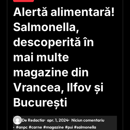
Alertă alimentară!
Salmonella,
descoperită în
mai multe
magazine din
Vrancea, Ilfov și
București
De Redactia
apr. 1, 2024
Niciun comentariu
#
anpc
#
carne
#
magazine
#
pui
#
salmonella