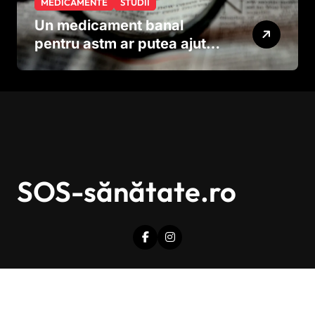
MEDICAMENTE
STUDII
Un medicament banal
pentru astm ar putea ajuta
în lupta împotriva
cancerului agresiv
SOS-sănătate.ro
Drepturi de autor © Toate drepturile sunt rezervate.
|