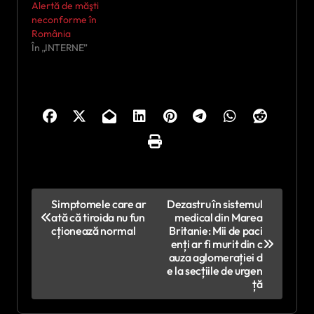
Alertă de măşti
neconforme în
România
În „INTERNE”
N
Simptomele care ar
Dezastru în sistemul
ată că tiroida nu fun
medical din Marea
a
cționează normal
Britanie: Mii de paci
v
enți ar fi murit din c
auza aglomerației d
i
e la secțiile de urgen
ță
g