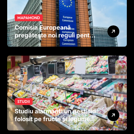
MAPAMOND
Comisia Europeană
pregătește noi reguli pentru
tutun și țigările electronice
STUDII
Studiu alarmant: un pesticid
folosit pe fructe și legume
ar putea afecta dezvoltarea