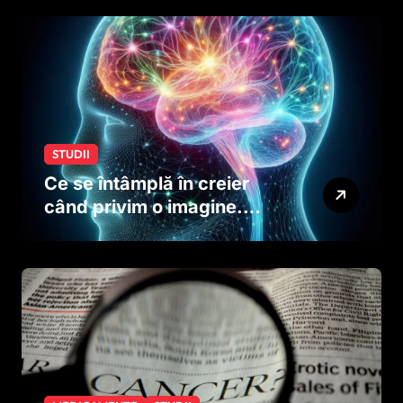
creierului copiilor încă
dinainte de naștere
STUDII
Ce se întâmplă în creier
când privim o imagine.
Studiul care explică rolul
neuronilor