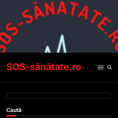
Sari
la
conținut
SOS-sănătate.ro
Caută