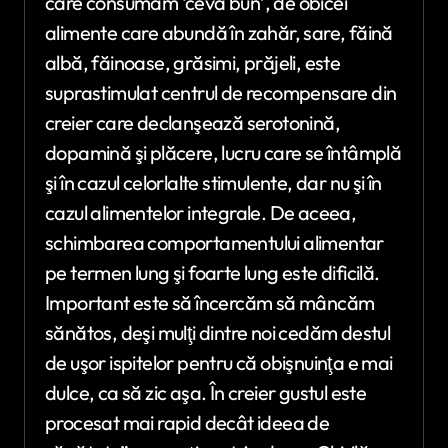
care consumăm ‘ceva bun’, de obicei
alimente care abundă în zahăr, sare, făină
albă, făinoase, grăsimi, prăjeli, este
suprastimulat centrul de recompensare din
creier care declanşează serotonină,
dopamină şi plăcere, lucru care se întâmplă
şi în cazul celorlalte stimulente, dar nu şi în
cazul alimentelor integrale. De aceea,
schimbarea comportamentului alimentar
pe termen lung şi foarte lung este dificilă.
Important este să încercăm să mâncăm
sănătos, deşi mulţi dintre noi cedăm destul
de uşor ispitelor pentru că obişnuinţa e mai
dulce, ca să zic aşa. În creier gustul este
procesat mai rapid decât ideea de