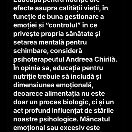
efecte asupra calităţii vieţii, în
funcţie de buna gestionare a
emoţiei şi “controlul” în ce
priveşte propria sănătate şi
setarea mentală pentru
schimbare, consideră
psihoterapeutul Andreea Chirilă.
În opinia sa, educaţia pentru
nutriţie trebuie să includă şi
dimensiunea emoţională,
deoarece alimentaţia nu este
doar un proces biologic, ci şi un
act profund influenţat de stările
noastre psihologice. Mâncatul
emoţional sau excesiv este