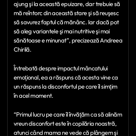
ajung şi la această epuizare, dar trebuie să
mă reîntorc din această stare şi să reuşesc
să savurez faptul că mănânc. Iar dacă pot
să aleg variantele şi mai nutritive şi mai
sănătoase e minunat”, precizează Andreea
Chirilă.
Întrebată despre impactul mâncatului
emoţional, ea a răspuns că acesta vine ca
un răspuns la disconfortul pe care îl simţim
în acel moment.
“Primul lucru pe care îl învăţăm ca să alinăm
vreun disconfort este în copilăria noastră,
atunci când mama ne vede că plângem şi