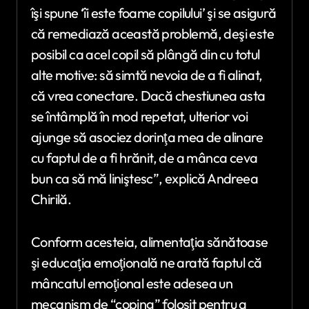
îşi spune ‘îi este foame copilului’ şi se asigură
că remediază această problemă, deşi este
posibil ca acel copil să plângă din cu totul
alte motive: să simtă nevoia de a fi alinat,
că vrea conectare. Dacă chestiunea asta
se întâmplă în mod repetat, ulterior voi
ajunge să asociez dorinţa mea de alinare
cu faptul de a fi hrănit, de a mânca ceva
bun ca să mă liniştesc”, explică Andreea
Chirilă.
Conform acesteia, alimentaţia sănătoase
şi educaţia emoţională ne arată faptul că
mâncatul emoţional este adesea un
mecanism de “coping” folosit pentru a