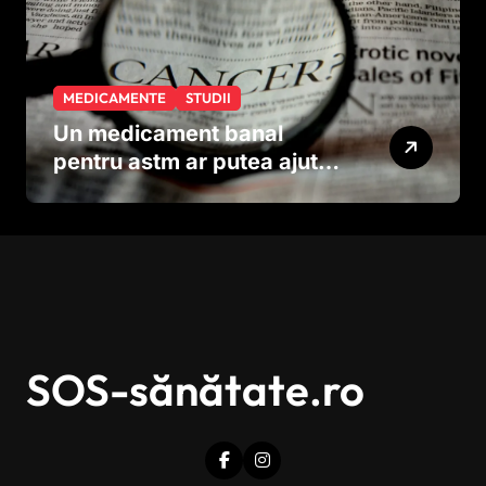
MEDICAMENTE
STUDII
Un medicament banal
pentru astm ar putea ajuta
în lupta împotriva
cancerului agresiv
SOS-sănătate.ro