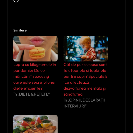
Similare
Lupta cu kilogramele în
Cât de periculoase sunt
pandemie: De ce
telefoanele și tabletele
mâncăm în exces și
pentru copii? Specialist:
care este secretul unei
‘Le afectează
diete eficiente?
dezvoltarea mentală şi
În „DIETE & REȚETE”
sănătatea’
În „OPINII, DECLARAȚII,
INTERVIURI”