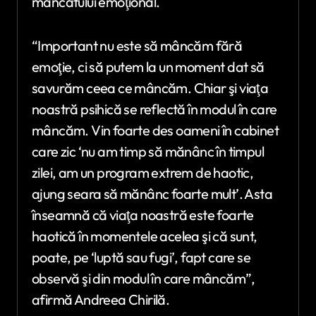
mâncatului emoţional.
“Important nu este să mâncăm fără
emoţie, ci să putem la un moment dat să
savurăm ceea ce mâncăm. Chiar şi viaţa
noastră psihică se reflectă în modul în care
mâncăm. Vin foarte des oameni în cabinet
care zic ‘nu am timp să mănânc în timpul
zilei, am un program extrem de haotic,
ajung seara să mănânc foarte mult’. Asta
înseamnă că viaţa noastră este foarte
haotică în momentele acelea şi că sunt,
poate, pe ‘luptă sau fugi’, fapt care se
observă şi din modul în care mâncăm”,
afirmă Andreea Chirilă.