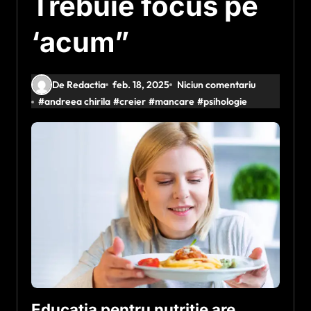
Trebuie focus pe
‘acum”
De Redactia
feb. 18, 2025
Niciun comentariu
#
andreea chirila
#
creier
#
mancare
#
psihologie
Educaţia pentru nutriţie are