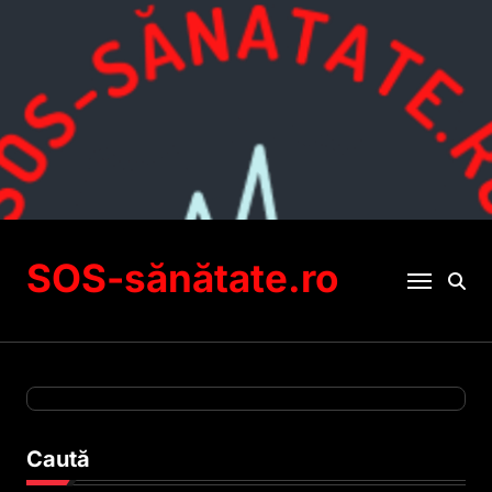
Sari
la
conținut
SOS-sănătate.ro
Caută