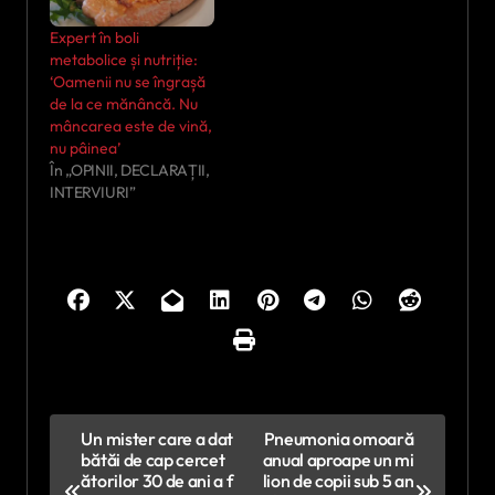
Expert în boli
metabolice și nutriție:
‘Oamenii nu se îngrașă
de la ce mănâncă. Nu
mâncarea este de vină,
nu pâinea’
În „OPINII, DECLARAȚII,
INTERVIURI”
N
Un mister care a dat
Pneumonia omoară
bătăi de cap cercet
anual aproape un mi
a
ătorilor 30 de ani a f
lion de copii sub 5 an