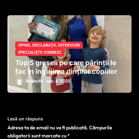
protecție
OPINII, DECLARAȚII, INTERVIURI
SPECIALIȘTII VORBESC
Top 5 greșeli pe care părinții le
fac în îngrijirea dinților copiilor
Redactia
dec. 8, 2025
Lasă un răspuns
Adresa ta de email nu va fi publicată.
Câmpurile
obligatorii sunt marcate cu
*