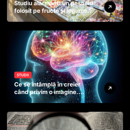
Studiu alarmant: un pesticid
folosit pe fructe și legume
ar putea afecta dezvoltarea
creierului copiilor încă
dinainte de naștere
STUDII
Ce se întâmplă în creier
când privim o imagine.
Studiul care explică rolul
neuronilor