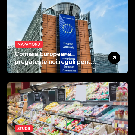
MAPAMOND
Comisia Europeană
pregătește noi reguli pentru
tutun și țigările electronice
STUDII