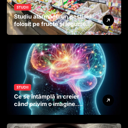
STUDII
Studiu alarmant: un pesticid
folosit pe fructe și legume
ar putea afecta dezvoltarea
creierului copiilor încă
dinainte de naștere
STUDII
Ce se întâmplă în creier
când privim o imagine.
Studiul care explică rolul
neuronilor