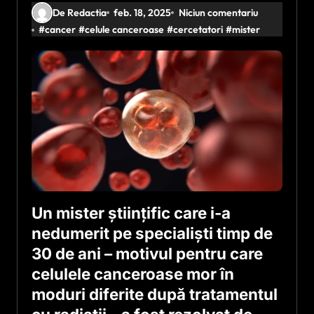
De Redactia
feb. 18, 2025
Niciun comentariu
#
cancer
#
celule canceroase
#
cercetatori
#
mister
Un mister științific care i-a
nedumerit pe specialiști timp de
30 de ani – motivul pentru care
celulele canceroase mor în
moduri diferite după tratamentul