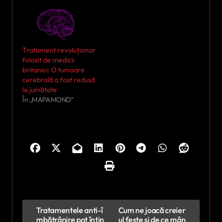
Tratament revoluționar
folosit de medicii
britanici: O tumoare
cerebrală a fost redusă
la jumătate
În „MAPAMOND”
N
Tratamentele anti-î
Cum ne joacă creier
mbătrânire pot întin
ul feste și de ce mân