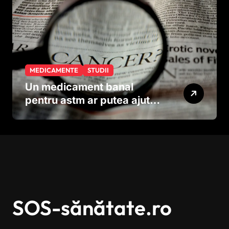
MEDICAMENTE
STUDII
Un medicament banal
pentru astm ar putea ajuta
în lupta împotriva
cancerului agresiv
SOS-sănătate.ro