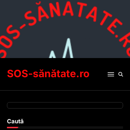
Sari
la
conținut
SOS-sănătate.ro
Caută