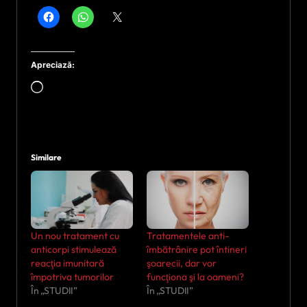
Apreciază:
Încarc...
Similare
Un nou tratament cu
Tratamentele anti-
anticorpi stimulează
îmbătrânire pot întineri
reacţia imunitară
şoarecii, dar vor
împotriva tumorilor
funcţiona şi la oameni?
În „STUDII”
În „STUDII”