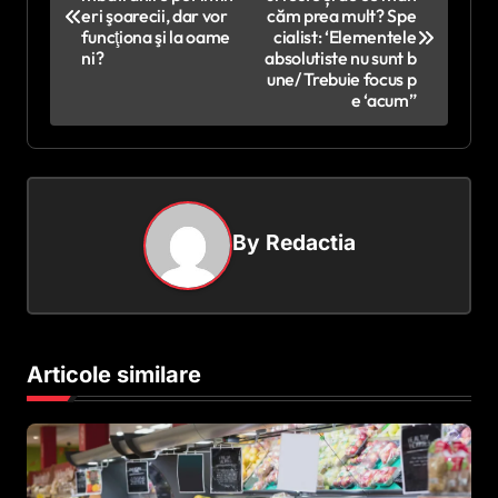
a
eri şoarecii, dar vor
căm prea mult? Spe
v
funcţiona şi la oame
cialist: ‘Elementele
ni?
absolutiste nu sunt b
i
une/ Trebuie focus p
e ‘acum”
g
a
r
e
By
Redactia
î
n
a
r
Articole similare
t
i
c