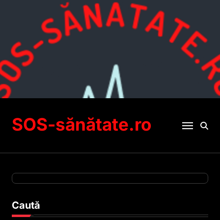
Sari
la
conținut
SOS-sănătate.ro
Caută