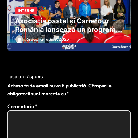
INTERNE
Asociația pastel și Carrefour
România lansează un program
național pentru dezvoltarea
Redactia
apr. 9, 2025
sportului paralimpic
Lasă un răspuns
Adresa ta de email nu va fi publicată.
Câmpurile
obligatorii sunt marcate cu
*
Comentariu
*