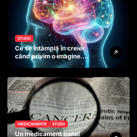
STUDII
Ce se întâmplă în creier
când privim o imagine.
Studiul care explică rolul
neuronilor
MEDICAMENTE
STUDII
Un medicament banal