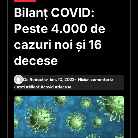
Bilanț COVID:
Peste 4.000 de
cazuri noi și 16
decese
De Redactia
ian. 10, 2022
Niciun comentariu
#
ati
#
bilant
#
covid
#
decese