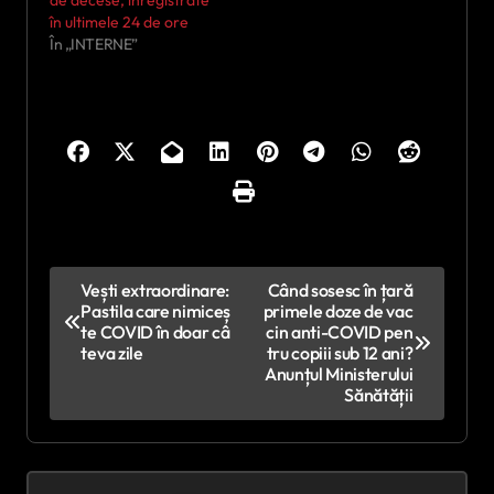
de decese, înregistrate
în ultimele 24 de ore
În „INTERNE”
N
Vești extraordinare:
Când sosesc în țară
Pastila care nimiceș
primele doze de vac
a
te COVID în doar câ
cin anti-COVID pen
v
teva zile
tru copiii sub 12 ani?
Anunțul Ministerului
i
Sănătății
g
a