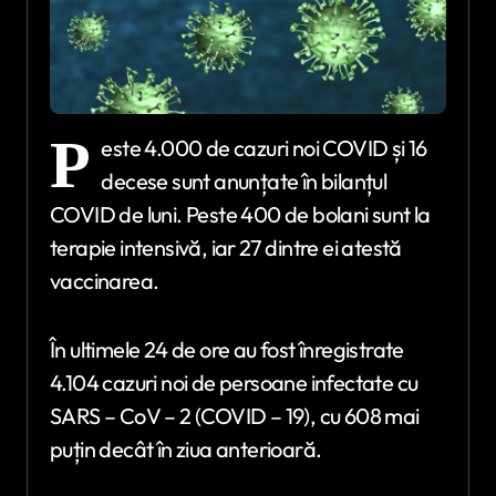
P
este 4.000 de cazuri noi COVID și 16
decese sunt anunțate în bilanțul
COVID de luni. Peste 400 de bolani sunt la
terapie intensivă, iar 27 dintre ei atestă
vaccinarea.
În ultimele 24 de ore au fost înregistrate
4.104 cazuri noi de persoane infectate cu
SARS – CoV – 2 (COVID – 19), cu 608 mai
puțin decât în ziua anterioară.