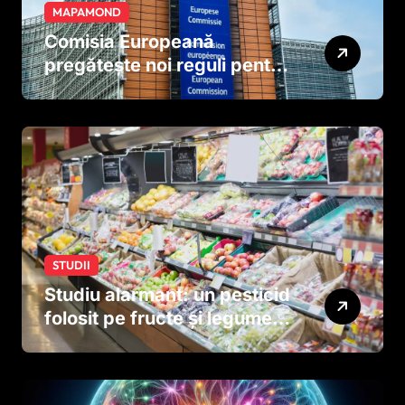
MAPAMOND
Comisia Europeană
pregătește noi reguli pentru
tutun și țigările electronice
STUDII
Studiu alarmant: un pesticid
folosit pe fructe și legume
ar putea afecta dezvoltarea
creierului copiilor încă
dinainte de naștere