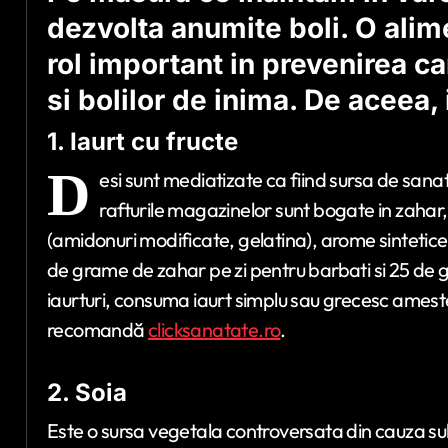
dezvolta anumite boli. O alim
rol important in prevenirea ca
si bolilor de inima. De aceea, 
1. Iaurt cu fructe
D
esi sunt mediatizate ca fiind sursa de sanat
rafturile magazinelor sunt bogate in zahar,
(amidonuri modificate, gelatina), arome sintetic
de grame de zahar pe zi pentru barbati si 25 de g
iaurturi, consuma iaurt simplu sau grecesc amest
recomandă
clicksanatate.ro
.
2. Soia
Este o sursa vegetala controversata din cauza su