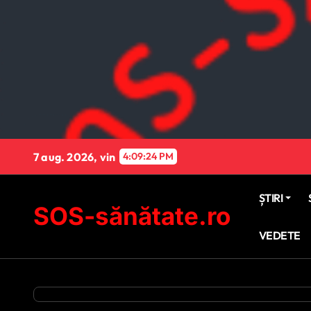
Sari
la
conținut
7 aug. 2026, vin
4:09:25 PM
ȘTIRI
SOS-sănătate.ro
VEDETE