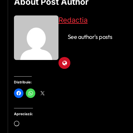
About Post Author
Redactia
See author's posts
Distribuie:
Apreciază:
Încarc...