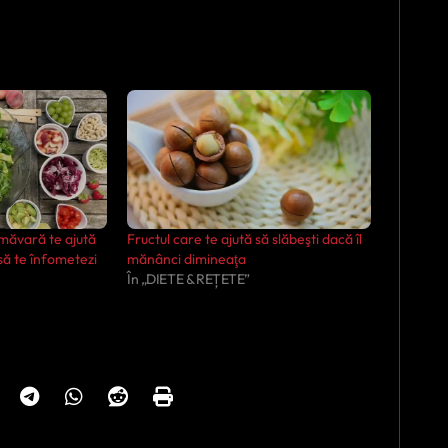
măvară te ajută
Fructul care te ajută să slăbeşti dacă îl
 să te înfometezi
mănânci dimineaţa
În „DIETE & REȚETE”