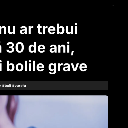
nu ar trebui
30 de ani,
i bolile grave
e
#
boli
#
varsta