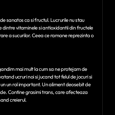
 de sanatos ca si fructul. Lucrurile nu stau
e dintre vitaminele si antioxidantii din fructele
rare a sucurilor. Ceea ce ramane reprezinta o
gandim mai mult la cum sa ne protejam de
atand ucruri noi si jucand tot felul de jocuri si
a un un rol important. Un aliment deosebit de
de. Contine grasimi trans, care afecteaza
and creierul.