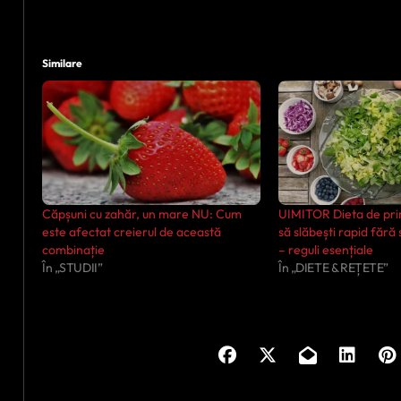
Similare
Căpșuni cu zahăr, un mare NU: Cum
UIMITOR Dieta de pri
este afectat creierul de această
să slăbești rapid fără
combinație
– reguli esențiale
În „STUDII”
În „DIETE & REȚETE”