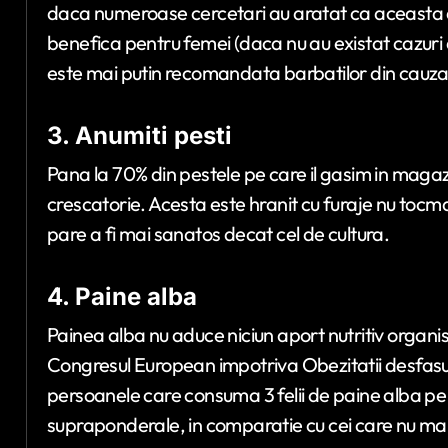
daca numeroase cercetari au aratat ca aceasta aju
benefica pentru femei (daca nu au existat cazur
este mai putin recomandata barbatilor din cauza c
3. Anumiti pesti
Pana la 70% din pestele pe care il gasim in magaz
crescatorie. Acesta este hranit cu furaje nu toc
pare a fi mai sanatos decat cel de cultura.
4. Paine alba
Painea alba nu aduce niciun aport nutritiv organism
Congresul European impotriva Obezitatii desfasura
persoanele care consuma 3 felii de paine alba pe z
supraponderale, in comparatie cu cei care nu m