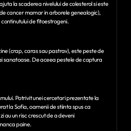
ta la scaderea nivelului de colesterol si este
i de cancer mamar in arborele genealogic),
ontinutului de fitoestrogeni.
ine (crap, caras sau pastrav), este peste de
mai sanatoase. De aceea pestele de captura
ului. Potrivit unei cercetari prezentate la
t la Sofia, oamenii de stiinta spus ca
i au un risc crescut de a deveni
ananca paine.