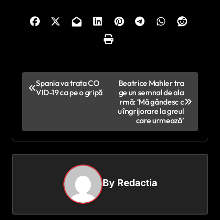
N
Spania va trata CO
Beatrice Mahler tra
VID-19 ca pe o gripă
ge un semnal de ala
a
rmă: ‘Mă gândesc c
v
u îngrijorare la greul
care urmează’
i
g
a
r
By
Redactia
e
î