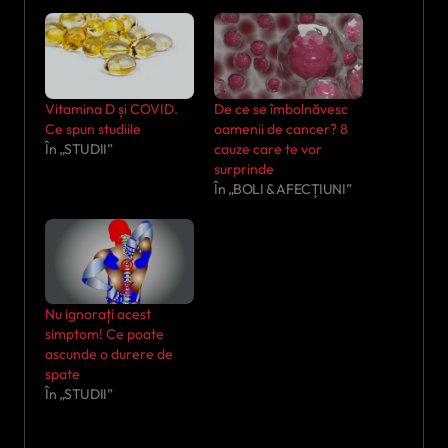
Vitamina D și COVID.
De ce se îmbolnăvesc
Ce spun studiile
oamenii de cancer? 8
În „STUDII”
cauze care te vor
surprinde
În „BOLI & AFECȚIUNI”
Nu ignorați acest
simptom! Ce poate
ascunde o durere de
spate
În „STUDII”