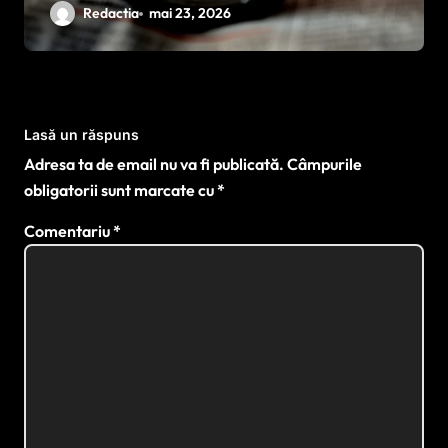
împotriva cancerului agresiv
Redactia
mai 23, 2026
Lasă un răspuns
Adresa ta de email nu va fi publicată.
Câmpurile
obligatorii sunt marcate cu
*
Comentariu
*