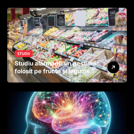
STUDII
Studiu alarmant: un pesticid
folosit pe fructe și legume
ar putea afecta dezvoltarea
creierului copiilor încă
dinainte de naștere