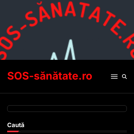
Sari
la
conținut
SOS-sănătate.ro
Caută