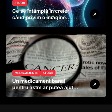
STUDII
Ce se întâmplă în creier
când privim o imagine.
Studiul care explică rolul
neuronilor
MEDICAMENTE
STUDII
Un medicament banal
pentru astm ar putea ajuta
în lupta împotriva
cancerului agresiv