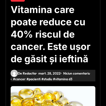
Vitamina care
poate reduce cu
40% riscul de
cancer. Este ușor
de găsit și ieftină
De Redactia
mart. 28, 2022
Niciun comentariu
#
cancer
#
pacienti
#
studiu
#
vitamina d3