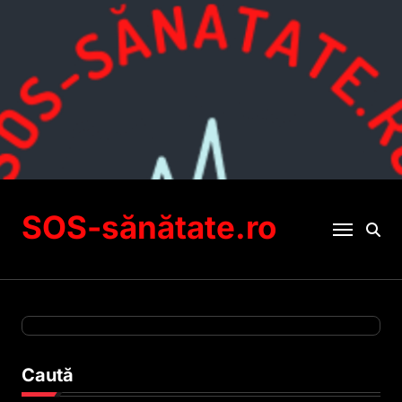
Sari
la
conținut
SOS-sănătate.ro
Caută