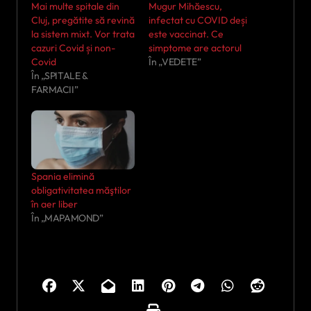
Mai multe spitale din
Mugur Mihăescu,
Cluj, pregătite să revină
infectat cu COVID deși
la sistem mixt. Vor trata
este vaccinat. Ce
cazuri Covid și non-
simptome are actorul
Covid
În „VEDETE”
În „SPITALE &
FARMACII”
Spania elimină
obligativitatea măştilor
în aer liber
În „MAPAMOND”