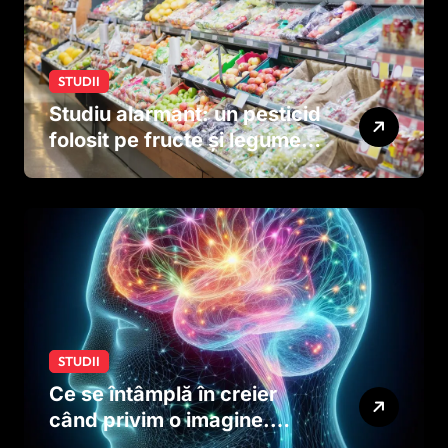
STUDII
Studiu alarmant: un pesticid
folosit pe fructe și legume
ar putea afecta dezvoltarea
creierului copiilor încă
dinainte de naștere
STUDII
Ce se întâmplă în creier
când privim o imagine.
Studiul care explică rolul