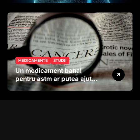
neuronilor
MEDICAMENTE
STUDII
Un medicament banal
pentru astm ar putea ajuta
în lupta împotriva
cancerului agresiv