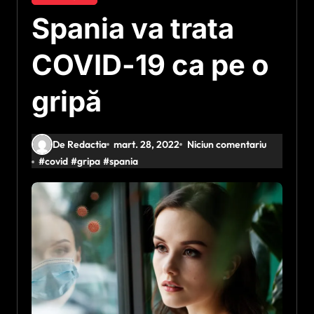
Spania va trata
COVID-19 ca pe o
gripă
De Redactia
mart. 28, 2022
Niciun comentariu
#
covid
#
gripa
#
spania