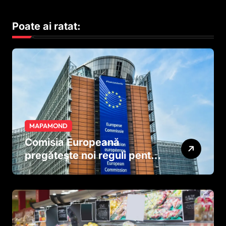
Poate ai ratat:
MAPAMOND
Comisia Europeană
pregătește noi reguli pentru
tutun și țigările electronice