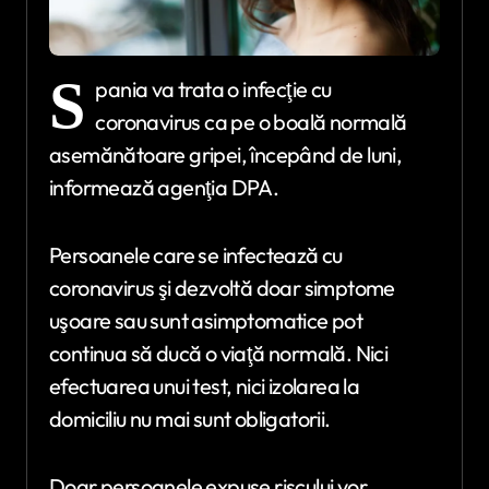
S
pania va trata o infecţie cu
coronavirus ca pe o boală normală
asemănătoare gripei, începând de luni,
informează agenţia DPA.
Persoanele care se infectează cu
coronavirus şi dezvoltă doar simptome
uşoare sau sunt asimptomatice pot
continua să ducă o viaţă normală. Nici
efectuarea unui test, nici izolarea la
domiciliu nu mai sunt obligatorii.
Doar persoanele expuse riscului vor