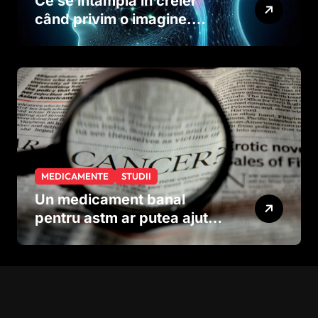
Ce se întâmplă în creier
când privim o imagine.
Studiul care explică rolul
neuronilor
MEDICAMENTE
STUDII
Un medicament banal
pentru astm ar putea ajuta
în lupta împotriva
cancerului agresiv