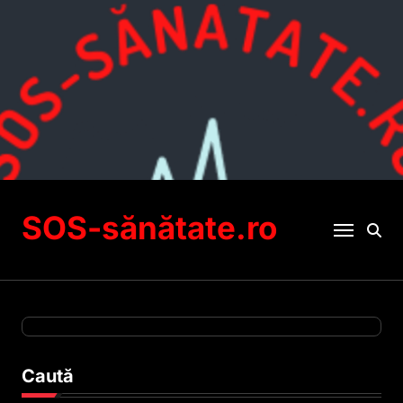
Sari
la
conținut
SOS-sănătate.ro
Caută