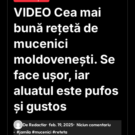
VIDEO Cea mai
bună rețetă de
mucenici
moldovenești. Se
face ușor, iar
aluatul este pufos
și gustos
De Redactia
feb. 19, 2025
Niciun comentariu
#
jamila
#
mucenici
#
reteta