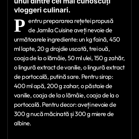
unul dintre cei mai cunoscuţi
vloggeri culinari.
P
entru prepararea rețetei propusă
de Jamila Cuisine aveți nevoie de
următoarele ingrediente: un kg faină, 450
ml lapte, 20 g drojdie uscată, trei ouă,
coaja de la o lămâie, 50 ml ulei, 150 g zahăr,
o lingură extract de vanilie, o lingură extract
de portocală, putină sare. Pentru sirop:
400 ml apă, 200 g zahar, o păstaie de
vanilie, coaja de la o lămâie, coaja de la o
portocală. Pentru decor: aveți nevoie de
300 g nucă măcinată și 300 g miere de
albine.