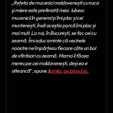
„Rețeta de mucenici moldovenești cu nuca
și miere este preferată mea. Iubesc
mucenicii în general și îmi plac și cei
muntenești, însă aceștia parcă îmi plac și
mai mult. La noi, în București, se fac cei cu
zeamă. Îmi aduc aminte că vecinele
noastre ne împărțeau fiecare câte un bol
de sfintisori cu zeamă. Mama îi făcea
mereu pe cei moldovenești, deși ea e
olteancă
”, spune J
amila, pe blogul ei.