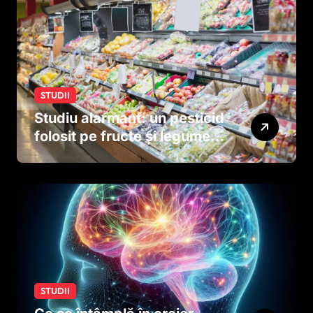
STUDII
Studiu alarmant: un pesticid
folosit pe fructe și legume
ar putea afecta dezvoltarea
creierului copiilor încă
dinainte de naștere
STUDII