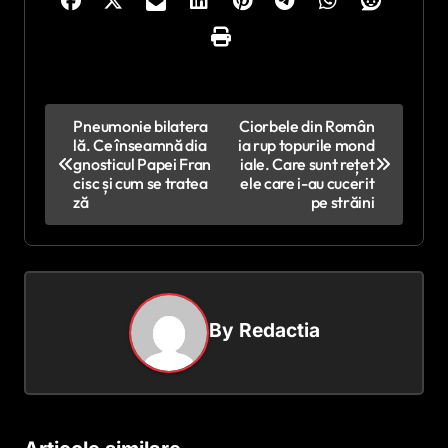
N
Pneumonie bilatera
Ciorbele din Român
lă. Ce înseamnă dia
ia rup topurile mond
a
gnosticul Papei Fran
iale. Care sunt rețet
v
cisc și cum se tratea
ele care i-au cucerit
ză
pe străini
i
g
a
r
By
Redactia
e
î
n