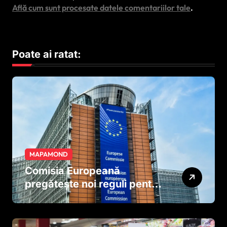
Află cum sunt procesate datele comentariilor tale
.
Poate ai ratat:
MAPAMOND
Comisia Europeană
pregătește noi reguli pentru
tutun și țigările electronice