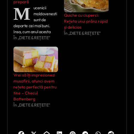
prepară
M
ucenicii
moldovenesti
Quiche cu ciuperci:
sunt de
Rețeta unui prânz rapid
departe cei mai buni.
și delicios
Insa, cum anul acesta
În „DIETE & REȚETE”
mucenicii pica in timpul
În „DIETE & REȚETE”
postului Pastelui, multa
lume se fereste sa-I mai
prepare. Nu trebuie sa te
descurajezi insa. Exista si
retete de mucenici
moldovenesti de post.
Vrei să îți impresionezi
Iata cum se prepara!
musafirii, atunci avem
Ingrediente: 500 g faina;
rețeta perfectă pentru
25 g drojdie…
tine – Checul
Battenberg
În „DIETE & REȚETE”