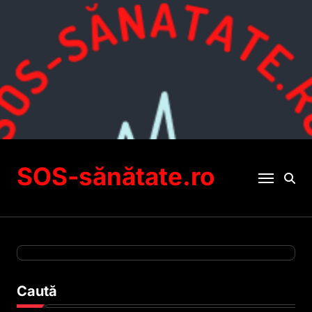
Sari
la
conținut
SOS-sănătate.ro
Caută