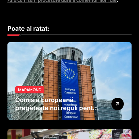
Poate ai ratat:
MAPAMOND
Comisia Europeană
pregătește noi reguli pentru
tutun și țigările electronice