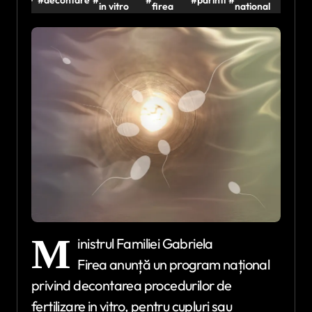
in vitro
firea
national
M
inistrul Familiei Gabriela
Firea anunță un program național
privind decontarea procedurilor de
fertilizare in vitro, pentru cupluri sau