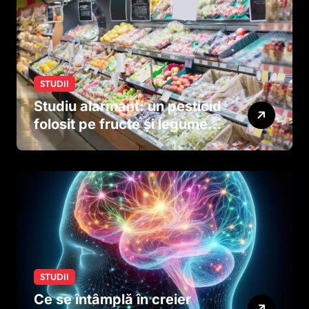
STUDII
Studiu alarmant: un pesticid
folosit pe fructe și legume
ar putea afecta dezvoltarea
creierului copiilor încă
dinainte de naștere
STUDII
Ce se întâmplă în creier