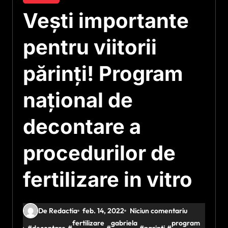
Vești importante
pentru viitorii
părinți! Program
național de
decontare a
procedurilor de
fertilizare in vitro
De Redactia
feb. 14, 2022
Niciun comentariu
fertilizare
gabriela
program
#
decontare
#
#
#
parinti
#