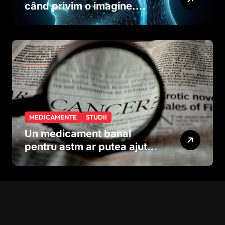
când privim o imagine.
Studiul care explică rolul
neuronilor
MEDICAMENTE
STUDII
Un medicament banal
pentru astm ar putea ajuta
în lupta împotriva
cancerului agresiv