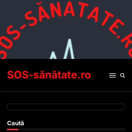
Sari
la
conținut
SOS-sănătate.ro
Caută