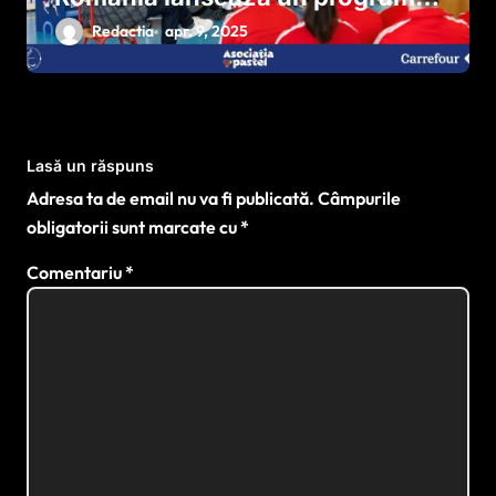
național pentru dezvoltarea
Redactia
apr. 9, 2025
sportului paralimpic
Lasă un răspuns
Adresa ta de email nu va fi publicată.
Câmpurile
obligatorii sunt marcate cu
*
Comentariu
*