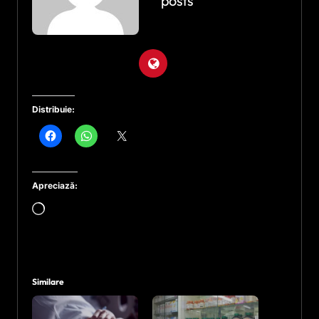
posts
Distribuie:
Apreciază:
Încarc...
Similare