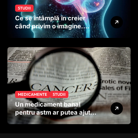
STUDII
Ce se întâmplă în creier
când privim o imagine.
Studiul care explică rolul
neuronilor
MEDICAMENTE
STUDII
Un medicament banal
pentru astm ar putea ajuta
în lupta împotriva
cancerului agresiv