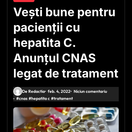
Vești bune pentru
pacienții cu
hepatita C.
Anunțul CNAS
legat de tratament
De Redactia
feb. 4, 2022
Niciun comentariu
#
cnas
#
hepatita c
#
tratament