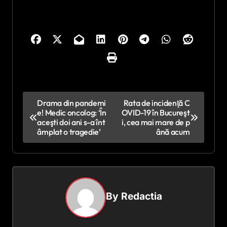
N
Drama din pandemi
Rata de incidenţă C
e! Medic oncolog: ‘În
OVID-19 în Bucureşt
a
aceşti doi ani s-a înt
i, cea mai mare de p
v
âmplat o tragedie’
ână acum
i
g
a
By
Redactia
r
e