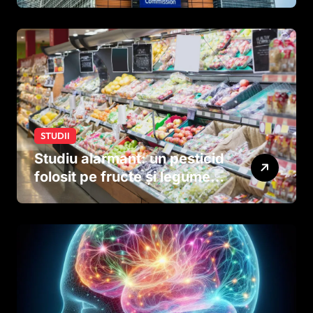
STUDII
Studiu alarmant: un pesticid
folosit pe fructe și legume
ar putea afecta dezvoltarea
creierului copiilor încă
dinainte de naștere