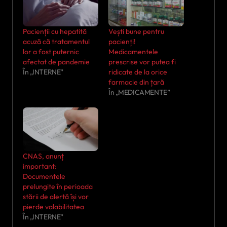
Pacienții cu hepatită
Vești bune pentru
acuză că tratamentul
pacienți!
lor a fost puternic
Medicamentele
afectat de pandemie
prescrise vor putea fi
În „INTERNE”
ridicate de la orice
farmacie din țară
În „MEDICAMENTE”
CNAS, anunț
important:
Documentele
prelungite în perioada
stării de alertă își vor
pierde valabilitatea
În „INTERNE”