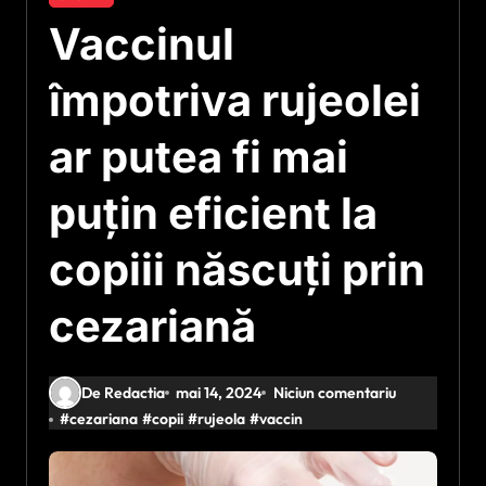
Vaccinul
împotriva rujeolei
ar putea fi mai
puțin eficient la
copiii născuți prin
cezariană
De Redactia
mai 14, 2024
Niciun comentariu
#
cezariana
#
copii
#
rujeola
#
vaccin