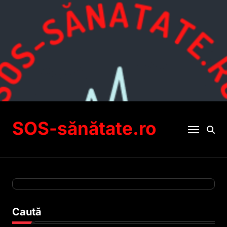
Sari
la
conținut
SOS-sănătate.ro
Caută