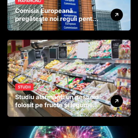
MAPAMOND
Comisia Europeană
pregătește noi reguli pentru
tutun și țigările electronice
STUDII
Studiu alarmant: un pesticid
folosit pe fructe și legume
ar putea afecta dezvoltarea
creierului copiilor încă
dinainte de naștere