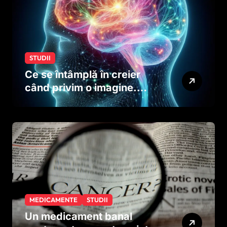
STUDII
Ce se întâmplă în creier
când privim o imagine.
Studiul care explică rolul
neuronilor
MEDICAMENTE
STUDII
Un medicament banal