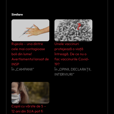
Similare
Rujeola – una dintre
Unele vaccinuri
cele mai contagioase
protejează o viață
boli din lume!
întreagă. De ce nu o
Avertismentul lansat de
fac vaccinurile Covid-
INSP
19?
În „CAMPANII”
În „OPINII, DECLARAȚII,
INTERVIURI”
Copiii cu vârste de 5 –
12 ani din SUA pot fi