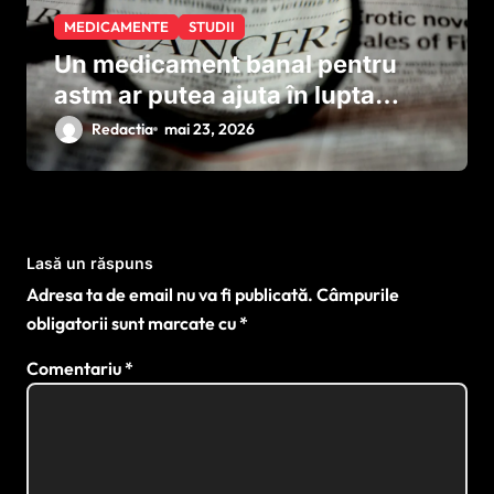
MEDICAMENTE
STUDII
Un medicament banal pentru
astm ar putea ajuta în lupta
împotriva cancerului agresiv
Redactia
mai 23, 2026
Lasă un răspuns
Adresa ta de email nu va fi publicată.
Câmpurile
obligatorii sunt marcate cu
*
Comentariu
*