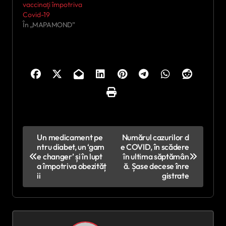
vaccinaţi împotriva
Covid-19
În „MAPAMOND”
N
Un medicament pe
Numărul cazurilor d
ntru diabet, un ‘gam
e COVID, în scădere
a
e changer’ și în lupt
în ultima săptămân
v
a împotriva obezităț
ă. Șase decese înre
ii
gistrate
i
g
a