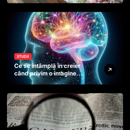
creierului copiilor încă
dinainte de naștere
STUDII
Ce se întâmplă în creier
când privim o imagine.
Studiul care explică rolul
neuronilor