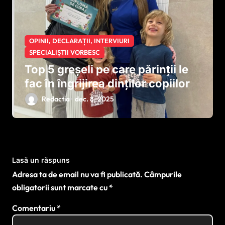
OPINII, DECLARAȚII, INTERVIURI
SPECIALIȘTII VORBESC
Top 5 greșeli pe care părinții le
fac în îngrijirea dinților copiilor
Redactia
dec. 8, 2025
Lasă un răspuns
Adresa ta de email nu va fi publicată.
Câmpurile
obligatorii sunt marcate cu
*
Comentariu
*