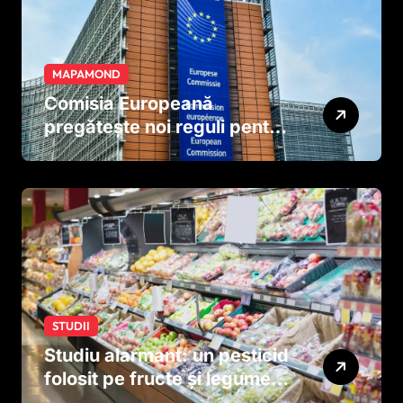
MAPAMOND
Comisia Europeană
pregătește noi reguli pentru
tutun și țigările electronice
STUDII
Studiu alarmant: un pesticid
folosit pe fructe și legume
ar putea afecta dezvoltarea