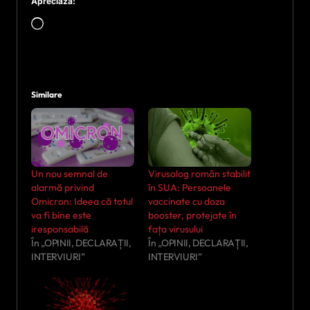
Apreciază:
Încarc...
Similare
Un nou semnal de
Virusolog român stabilit
alarmă privind
în SUA: Persoanele
Omicron: Ideea că totul
vaccinate cu doza
va fi bine este
booster, protejate în
iresponsabilă
fața virusului
În „OPINII, DECLARAȚII,
În „OPINII, DECLARAȚII,
INTERVIURI”
INTERVIURI”