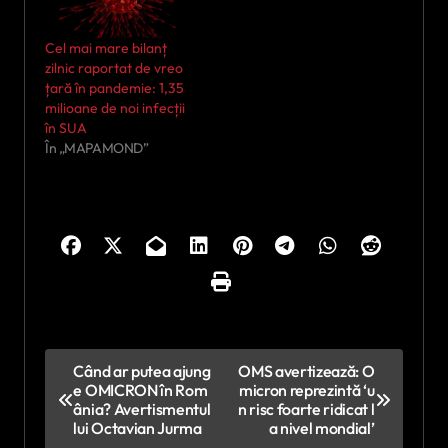
Cel mai mare bilanț
zilnic raportat de vreo
țară în pandemie: 1,35
milioane de noi infecții
în SUA
În „MAPAMOND”
N
Când ar putea ajung
OMS avertizează: O
e OMICRON în Rom
micron reprezintă ‘u
a
ânia? Avertismentul
n risc foarte ridicat l
v
lui Octavian Jurma
a nivel mondial’