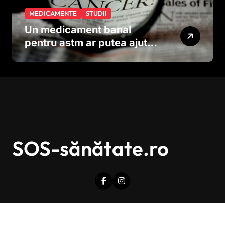
MEDICAMENTE
STUDII
Un medicament banal
pentru astm ar putea ajuta
în lupta împotriva
cancerului agresiv
SOS-sănătate.ro