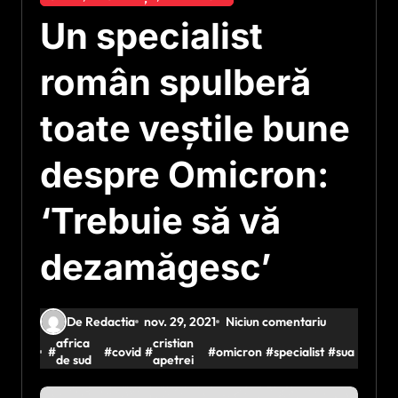
Un specialist
român spulberă
toate veștile bune
despre Omicron:
‘Trebuie să vă
dezamăgesc’
De Redactia
nov. 29, 2021
Niciun comentariu
africa
cristian
#
#
covid
#
#
omicron
#
specialist
#
sua
de sud
apetrei