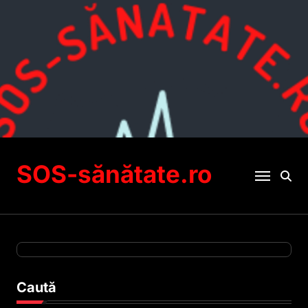
Sari
la
conținut
SOS-sănătate.ro
Caută