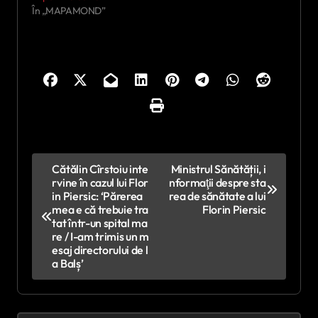
În „MAPAMOND”
N
Cătălin Cîrstoiu inte
Ministrul Sănătății, i
rvine în cazul lui Flor
nformaţii despre sta
a
in Piersic: ‘Părerea
rea de sănătate a lui
v
mea e că trebuie tra
Florin Piersic
tat într-un spital ma
i
re / I-am trimis un m
esaj directorului de l
g
a Balș’
a
r