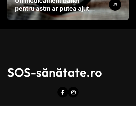
Un medicament banal
pentru astm ar putea ajuta
în lupta împotriva
cancerului agresiv
SOS-sănătate.ro
Drepturi de autor © Toate drepturile sunt rezervate.
|
Newsxo
de
Themeansar
.