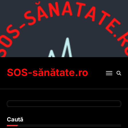
Sari
la
conținut
SOS-sănătate.ro
Caută