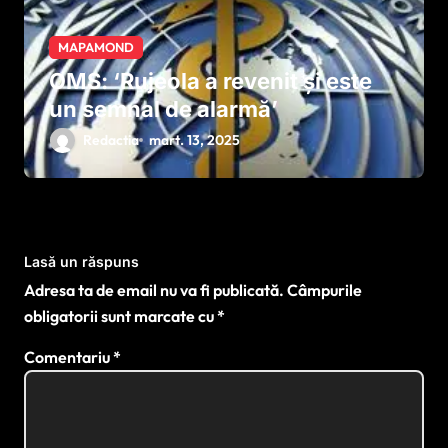
MAPAMOND
OMS: ‘Rujeola a revenit și este
un semnal de alarmă’
Redactia
mart. 13, 2025
Lasă un răspuns
Adresa ta de email nu va fi publicată.
Câmpurile
obligatorii sunt marcate cu
*
Comentariu
*