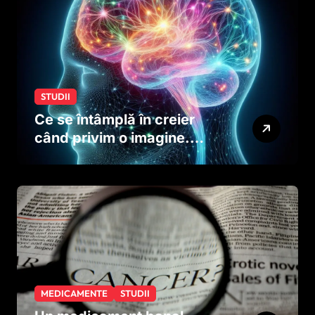
STUDII
Ce se întâmplă în creier
când privim o imagine.
Studiul care explică rolul
neuronilor
MEDICAMENTE
STUDII