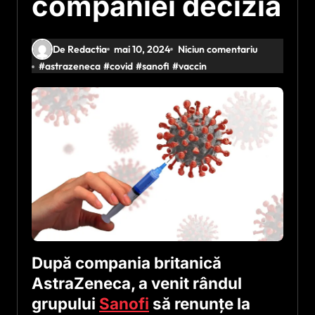
companiei decizia
De Redactia
mai 10, 2024
Niciun comentariu
#
astrazeneca
#
covid
#
sanofi
#
vaccin
După compania britanică
AstraZeneca, a venit rândul
grupului
Sanofi
să renunţe la