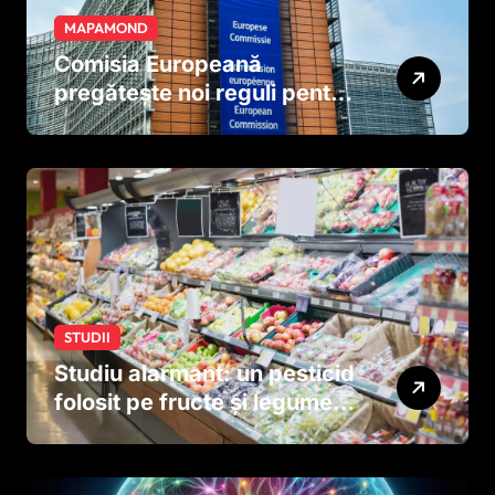
MAPAMOND
Comisia Europeană
pregătește noi reguli pentru
tutun și țigările electronice
STUDII
Studiu alarmant: un pesticid
folosit pe fructe și legume
ar putea afecta dezvoltarea
creierului copiilor încă
dinainte de naștere