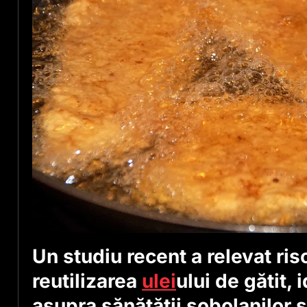
Un studiu recent a relevat ris
reutilizarea
ulei
ului de gătit,
asupra sănătății șobolanilor și