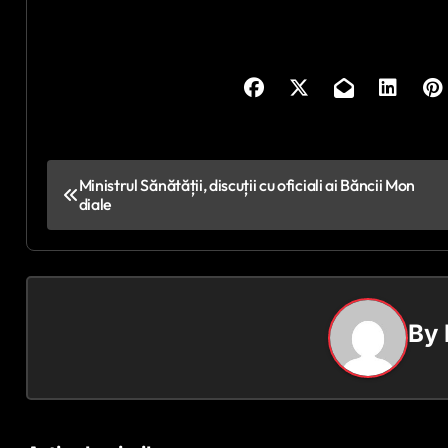
N
Ministrul Sănătății, discuții cu oficiali ai Băncii Mon
diale
a
v
i
By
g
a
r