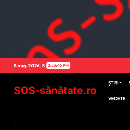
Sari
la
conținut
8 aug. 2026, S
2:53:47 PM
ȘTIRI
SOS-sănătate.ro
VEDETE