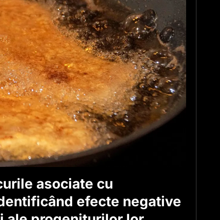
curile asociate cu
 identificând efecte negative
 ale progeniturilor lor.