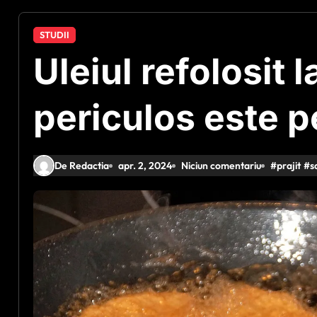
STUDII
Uleiul refolosit l
periculos este p
De Redactia
apr. 2, 2024
Niciun comentariu
#
prajit
#
s