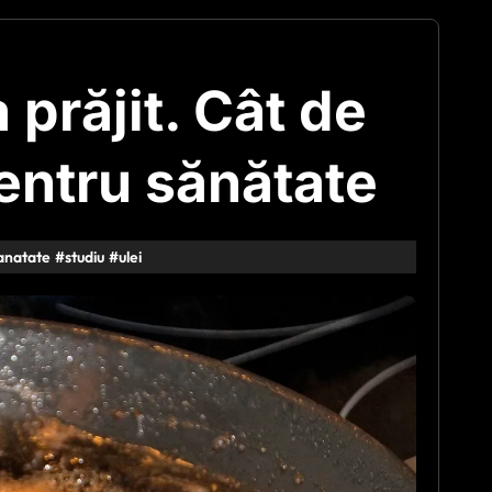
a prăjit. Cât de
entru sănătate
anatate
#
studiu
#
ulei