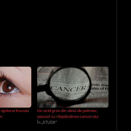
jutorul trucului
Un acid gras din uleiul de palmier,
en
asociat cu răspândirea cancerului
În „STUDII”