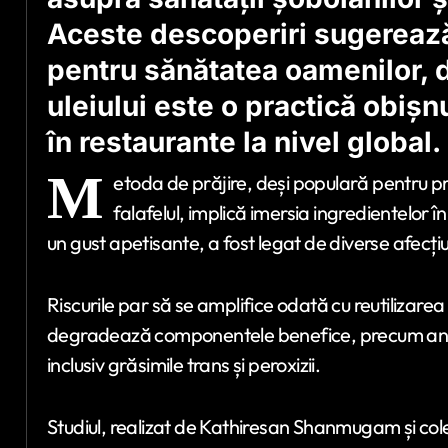
Aceste descoperiri sugereaz
pentru sănătatea oamenilor, da
uleiului este o practică obișnu
în restaurante la nivel global.
M
etoda de prăjire, deși populară pentru p
falafelul, implică imersia ingredientelor în
un gust apetisante, a fost legat de diverse afecțiun
Riscurile par să se amplifice odată cu reutilizarea 
degradează componentele benefice, precum antio
inclusiv grăsimile trans și peroxizii.
Studiul, realizat de Kathiresan Shanmugam și coleg