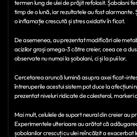
termen lung de ulei de prăjit refolosit. Șobolani fem
timp de o lună, iar rezultatele au fost alarmante. Ș
o inflamație crescută și stres oxidativ în ficat.
De asemenea, au prezentat modificări ale metaboli
acizilor grași omega-3 către creier, ceea ce a du
observate nu numai la șobolani, ci și la puii lor.
Cercetarea aruncă lumină asupra axei ficat-intest
întreruperile acestui sistem pot duce la afecțiuni ne
prezentat niveluri ridicate de colesterol, markeri cre
Mai mult, celulele de suport neural din creier a
Experimentele ulterioare au arătat că adăugarea
șobolanilor crescuți cu ulei reîncălzit a exacerbat l