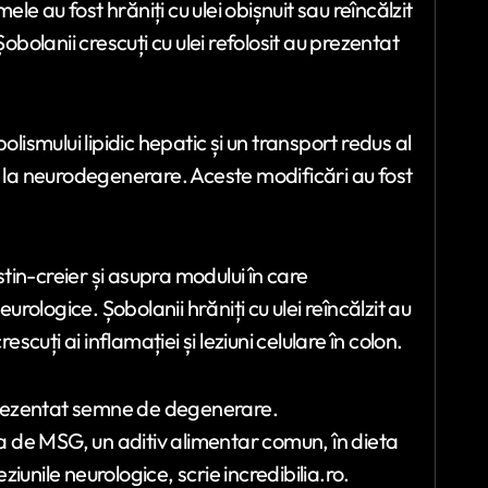
ele au fost hrăniți cu ulei obișnuit sau reîncălzit
obolanii crescuți cu ulei refolosit au prezentat
smului lipidic hepatic și un transport redus al
s la neurodegenerare. Aceste modificări au fost
in-creier și asupra modului în care
urologice. Șobolanii hrăniți cu ulei reîncălzit au
scuți ai inflamației și leziuni celulare în colon.
u prezentat semne de degenerare.
 de MSG, un aditiv alimentar comun, în dieta
eziunile neurologice, scrie incredibilia.ro.