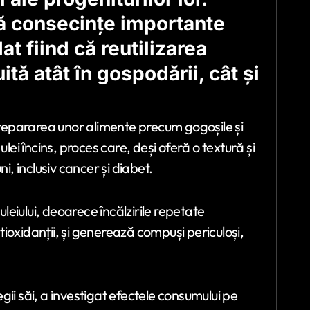
ă consecințe importante
t fiind că reutilizarea
ită atât în gospodării, cât și
repararea unor alimente precum gogoșile și
 ulei încins, proces care, deși oferă o textură și
i, inclusiv cancer și diabet.
uleiului, deoarece încălzirile repetate
xidanții, și generează compuși periculoși,
ii săi, a investigat efectele consumului pe