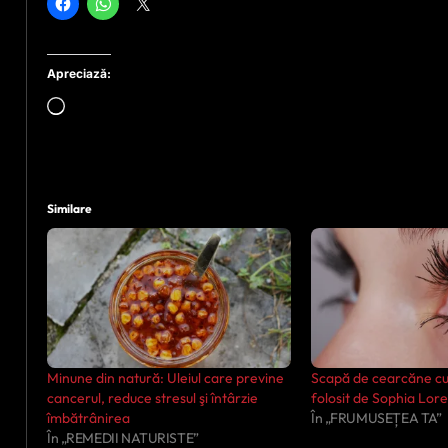
Apreciază:
Încarc...
Similare
Minune din natură: Uleiul care previne
Scapă de cearcăne cu a
cancerul, reduce stresul şi întârzie
folosit de Sophia Lor
îmbătrânirea
În „FRUMUSEȚEA TA”
În „REMEDII NATURISTE”