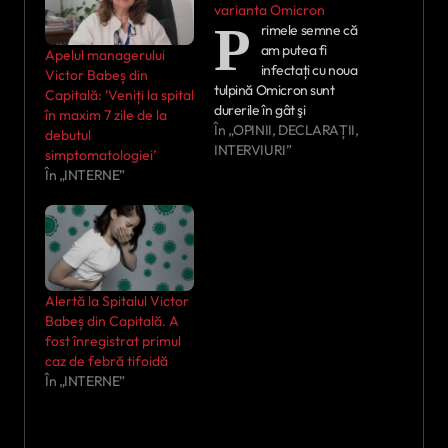
varianta Omicron
P
rimele semne că
am putea fi
Apelul managerului
infectați cu noua
Victor Babeș din
tulpină Omicron sunt
Capitală: ‘Veniți la spital
durerile în gât şi
în maxim 7 zile de la
faringitele, anunță
În „OPINII, DECLARAȚII,
debutul
profesorul Adrian
INTERVIURI”
simptomatologiei’
Streinu-Cercel. „La
În „INTERNE”
nivelul studenților care s-
au infectat cu această
tulpină Omicron s-au
plâns de dureri în gât, ca
şi cum ar face o angină
sau o faringită, acesta
Alertă la Spitalul Victor
fiind principalul…
Babeș din Capitală. A
fost înregistrat primul
caz de febră tifoidă
În „INTERNE”