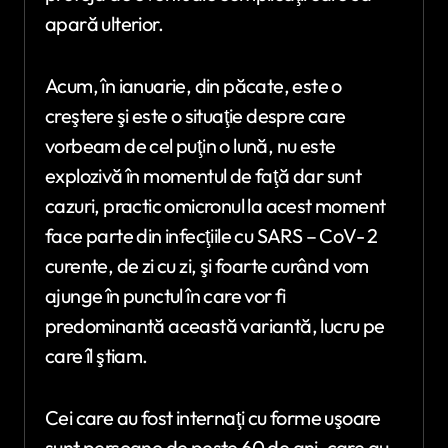
apară ulterior.
Acum, în ianuarie, din păcate, este o
creştere şi este o situaţie despre care
vorbeam de cel puţin o lună, nu este
explozivă în momentul de faţă dar sunt
cazuri, practic omicronul la acest moment
face parte din infecţiile cu SARS – CoV- 2
curente, de zi cu zi, şi foarte curând vom
ajunge în punctul în care vor fi
predominantă această variantă, lucru pe
care îl ştiam.
Cei care au fost internaţi cu forme uşoare
sunt persoane de peste 60 de ani, care au