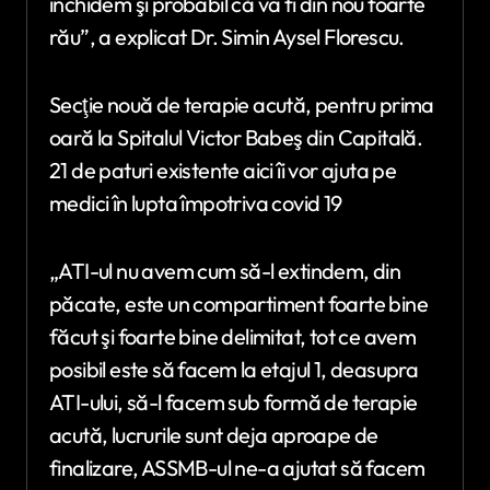
închidem şi probabil că va fi din nou foarte
rău”, a explicat Dr. Simin Aysel Florescu.
Secţie nouă de terapie acută, pentru prima
oară la Spitalul Victor Babeş din Capitală.
21 de paturi existente aici îi vor ajuta pe
medici în lupta împotriva covid 19
„ATI-ul nu avem cum să-l extindem, din
păcate, este un compartiment foarte bine
făcut şi foarte bine delimitat, tot ce avem
posibil este să facem la etajul 1, deasupra
ATI-ului, să-l facem sub formă de terapie
acută, lucrurile sunt deja aproape de
finalizare, ASSMB-ul ne-a ajutat să facem