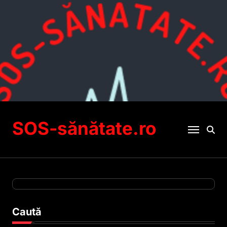
Sari
la
conținut
SOS-sănătate.ro
Caută