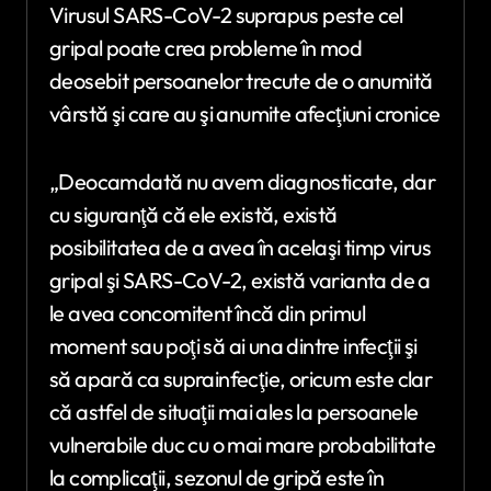
Virusul SARS-CoV-2 suprapus peste cel
gripal poate crea probleme în mod
deosebit persoanelor trecute de o anumită
vârstă şi care au şi anumite afecţiuni cronice
„Deocamdată nu avem diagnosticate, dar
cu siguranţă că ele există, există
posibilitatea de a avea în acelaşi timp virus
gripal şi SARS-CoV-2, există varianta de a
le avea concomitent încă din primul
moment sau poţi să ai una dintre infecţii şi
să apară ca suprainfecţie, oricum este clar
că astfel de situaţii mai ales la persoanele
vulnerabile duc cu o mai mare probabilitate
la complicaţii, sezonul de gripă este în