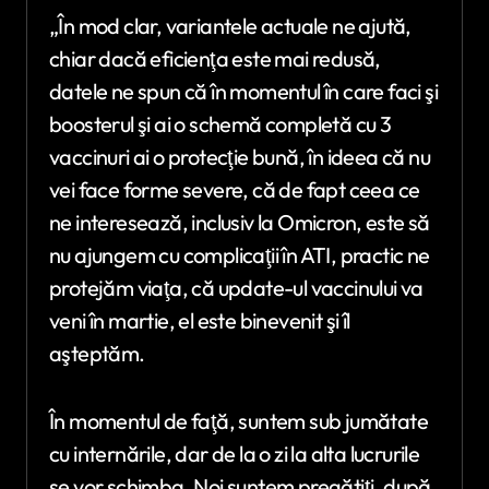
„În mod clar, variantele actuale ne ajută,
chiar dacă eficienţa este mai redusă,
datele ne spun că în momentul în care faci şi
boosterul şi ai o schemă completă cu 3
vaccinuri ai o protecţie bună, în ideea că nu
vei face forme severe, că de fapt ceea ce
ne interesează, inclusiv la Omicron, este să
nu ajungem cu complicaţii în ATI, practic ne
protejăm viaţa, că update-ul vaccinului va
veni în martie, el este binevenit şi îl
aşteptăm.
În momentul de faţă, suntem sub jumătate
cu internările, dar de la o zi la alta lucrurile
se vor schimba. Noi suntem pregătiţi, după