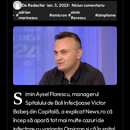
De Redactia
ian. 5, 2022
Niciun comentariu
adrian
simin
#
#
omicron
#
#
simptome
marinescu
florescu
S
imin Aysel Florescu, managerul
Spitalului de Boli Infecţioase Victor
Babeş din Capitală, a explicat News.ro că
încep să apară tot mai multe cazuri de
infectare cu varianta Omicron şi că în spital