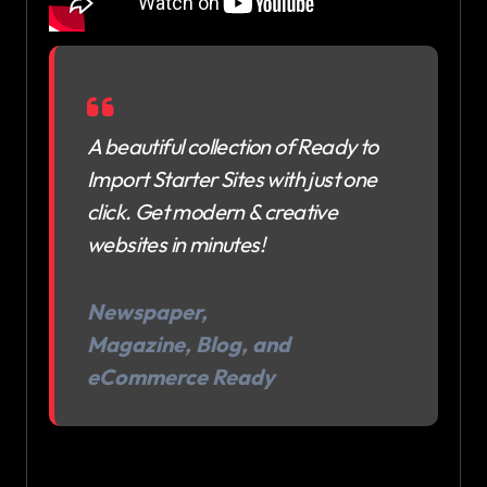
A beautiful collection of Ready to
Import Starter Sites with just one
click. Get modern & creative
websites in minutes!
Newspaper,
Magazine, Blog, and
eCommerce Ready