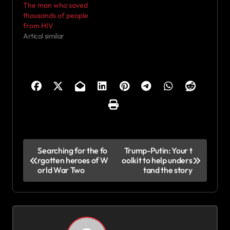
The man who saved
thousands of people
from HIV
Articol similar
N
Searching for the fo
Trump-Putin: Your t
rgotten heroes of W
oolkit to help unders
a
orld War Two
tand the story
v
i
g