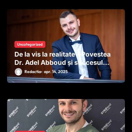
Uncategorized
De la vis la realitate – Povestea
Dr. Adel Abboud și succesul
SyroDent
Redactia
apr. 14, 2025