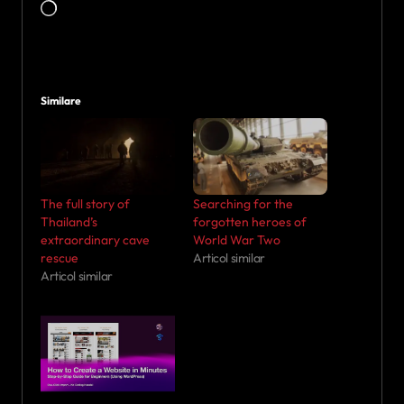
Încarc...
Similare
The full story of
Searching for the
Thailand’s
forgotten heroes of
extraordinary cave
World War Two
rescue
Articol similar
Articol similar