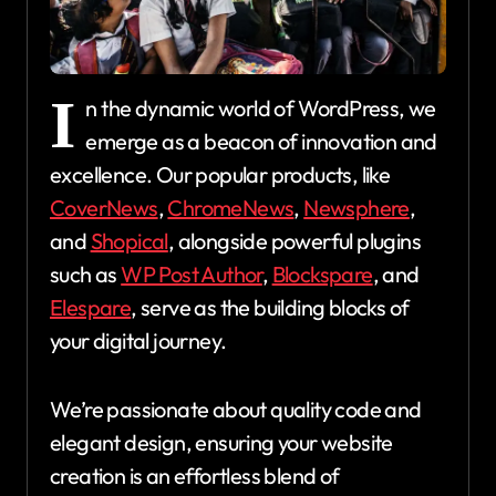
I
n the dynamic world of WordPress, we
emerge as a beacon of innovation and
excellence. Our popular products, like
CoverNews
,
ChromeNews
,
Newsphere
,
and
Shopical
, alongside powerful plugins
such as
WP Post Author
,
Blockspare
, and
Elespare
, serve as the building blocks of
your digital journey.
We’re passionate about quality code and
elegant design, ensuring your website
creation is an effortless blend of