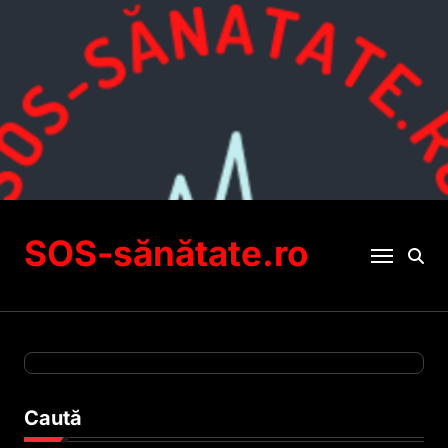
Sari
la
conținut
SOS-sănătate.ro
Caută