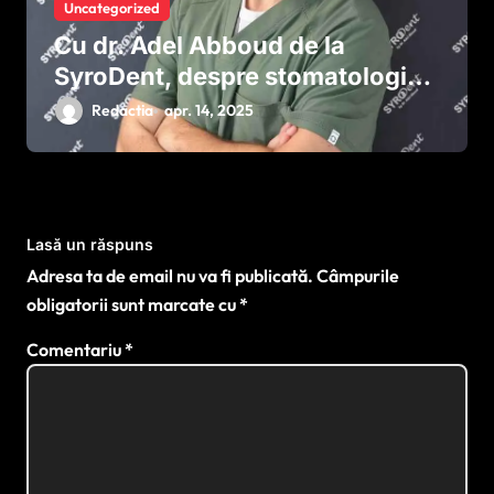
Uncategorized
Cu dr. Adel Abboud de la
SyroDent, despre stomatologia
personalizată și inovație
Redactia
apr. 14, 2025
Lasă un răspuns
Adresa ta de email nu va fi publicată.
Câmpurile
obligatorii sunt marcate cu
*
Comentariu
*