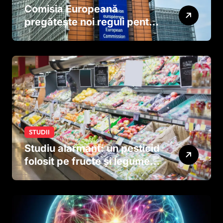
Comisia Europeană
pregătește noi reguli pentru
tutun și țigările electronice
STUDII
Studiu alarmant: un pesticid
folosit pe fructe și legume
ar putea afecta dezvoltarea
creierului copiilor încă
dinainte de naștere