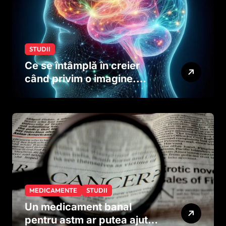
STUDII
Ce se întâmplă în creier
când privim o imagine.
Studiul care explică rolul
neuronilor
MEDICAMENTE
STUDII
Un medicament banal
pentru astm ar putea ajuta