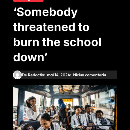
‘Somebody
threatened to
burn the school
down’
De Redactia
mai 14, 2024
Niciun comentariu