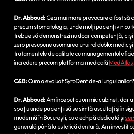
Dr. Abboud:
Cea mai mare provocare a fost să câ
precum stomatologia, unde mulți pacienți vin cu 
trebuie să demonstrezi nu doar competență, ci și 
zero presupune asumarea unui rol dublu: medic și
tratamentele de calitate cu managementul eficient
încredere precum platforma medicală
MedAtlas
C&B:
Cum a evoluat SyroDent de-a lungul anilor
Dr. Abboud:
Am început cu un mic cabinet, dar am
spațiu unde pacienții să se simtă ascultați și în si
modernă în București, cu o echipă dedicată și
ser
generală până la estetică dentară. Am investit co