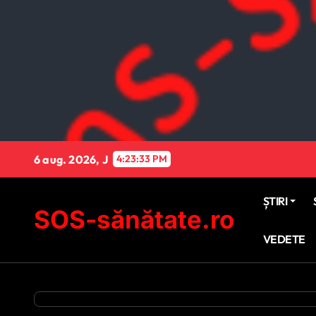
Sari
la
conținut
6 aug. 2026, J
4:23:34 PM
ȘTIRI
SOS-sănătate.ro
VEDETE