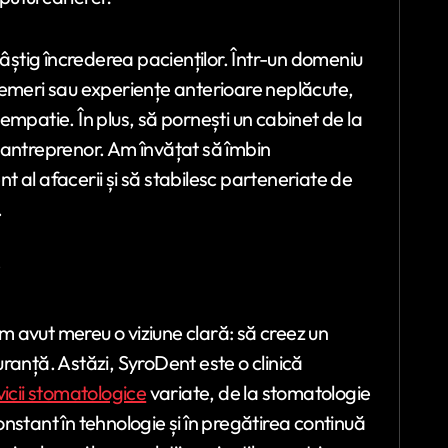
știg încrederea pacienților. Într-un domeniu
temeri sau experiențe anterioare neplăcute,
empatie. În plus, să pornești un cabinet de la
 antreprenor. Am învățat să îmbin
 al afacerii și să stabilesc parteneriate de
.
?
 avut mereu o viziune clară: să creez un
guranță. Astăzi, SyroDent este o clinică
vicii stomatologice
variate, de la stomatologie
nstant în tehnologie și în pregătirea continuă