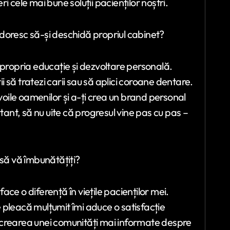
ri cele mai bune soluții pacienților noștri.
și doresc să-și deschidă propriul cabinet?
 propria educație și dezvoltare personală.
să tratezi carii sau să aplici coroane dentare.
evoile oamenilor și a-ți crea un brand personal
tant, să nu uite că progresul vine pas cu pas –
 să vă îmbunătățiți?
ace o diferență în viețile pacienților mei.
 pleacă mulțumit îmi aduce o satisfacție
 crearea unei comunități mai informate despre