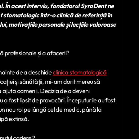
l. În acest interviu, fondatorul SyroDent ne
stomatologic într-o clinică de referință în
i, motivațiile personale și lecțiile valoroase
profesionale și a afacerii?
nainte de a deschide
clinica stomatologică
cației și sănătății, mi-am dorit mereu să
 ajuta oamenii. Decizia de a deveni
 a fost lipsit de provocări. Începuturile au fost
n nou rol pe lângă cel de medic, până la
ipă extinsă.
utul carierei?