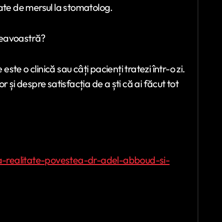
ate de mersul la stomatolog.
neavoastră?
te o clinică sau câți pacienți tratezi într-o zi.
 și despre satisfacția de a ști că ai făcut tot
-la-realitate-povestea-dr-adel-abboud-si-