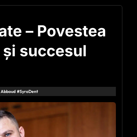
itate – Povestea
 și succesul
l Abboud
#
SyroDent