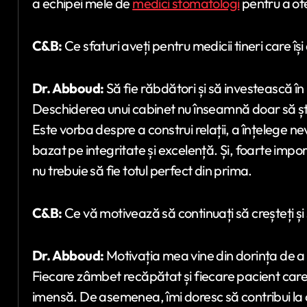
a echipei mele de
medici stomatologi
pentru a ofe
C&B:
Ce sfaturi aveți pentru medicii tineri care î
Dr. Abboud:
Să fie răbdători și să investească în
Deschiderea unui cabinet nu înseamnă doar să știi 
Este vorba despre a construi relații, a înțelege n
bazat pe integritate și excelență. Și, foarte impor
nu trebuie să fie totul perfect din prima.
C&B:
Ce vă motivează să continuați să creșteți și
Dr. Abboud:
Motivația mea vine din dorința de a f
Fiecare zâmbet recăpătat și fiecare pacient care
imensă. De asemenea, îmi doresc să contribui la