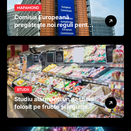
MAPAMOND
Comisia Europeană
pregătește noi reguli pentru
tutun și țigările electronice
STUDII
Studiu alarmant: un pesticid
folosit pe fructe și legume
ar putea afecta dezvoltarea
creierului copiilor încă
dinainte de naștere