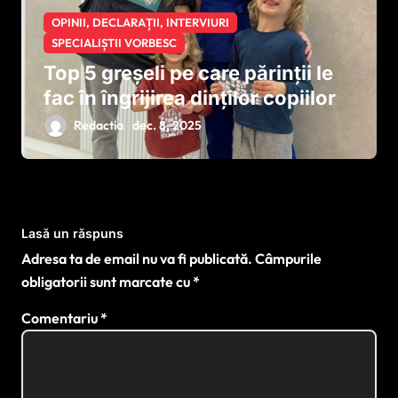
OPINII, DECLARAȚII, INTERVIURI
SPECIALIȘTII VORBESC
Top 5 greșeli pe care părinții le
fac în îngrijirea dinților copiilor
Redactia
dec. 8, 2025
Lasă un răspuns
Adresa ta de email nu va fi publicată.
Câmpurile
obligatorii sunt marcate cu
*
Comentariu
*