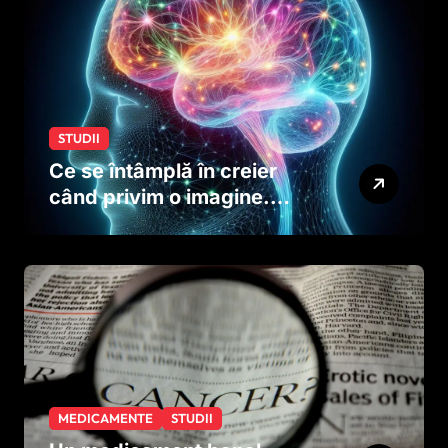
STUDII
Ce se întâmplă în creier
când privim o imagine.
Studiul care explică rolul
neuronilor
MEDICAMENTE
STUDII