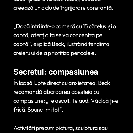
creează un ciclu de îngrijorare constantă.
„Dacă intri într-o cameră cu 15 cățeluși și o
cobră, atenția ta se va concentra pe
cobră”, explică Beck, ilustrând tendința
creierului de a prioritiza pericolele.
Secretul: compasiunea
În loc să lupte direct cu anxietatea, Beck
recomandă abordarea acesteia cu
compasiune: „Te ascult. Te aud. Văd că ți-e
frică. Spune-mi tot”.
Activități precum pictura, sculptura sau