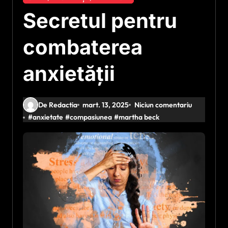
Secretul pentru
combaterea
anxietății
De Redactia
mart. 13, 2025
Niciun comentariu
#
anxietate
#
compasiunea
#
martha beck