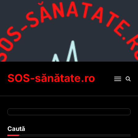
Sari
la
conținut
SOS-sănătate.ro
Caută