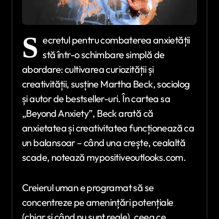
S
ecretul pentru combaterea anxietății
stă într-o schimbare simplă de
abordare: cultivarea curiozității și
creativității, susține Martha Beck, sociolog
și autor de bestseller-uri. În cartea sa
„Beyond Anxiety”, Beck arată că
anxietatea și creativitatea funcționează ca
un balansoar – când una crește, cealaltă
scade, notează mypositiveoutlooks.com.
Creierul uman e programat să se
concentreze pe amenințări potențiale
(chiar și când nu sunt reale), ceea ce