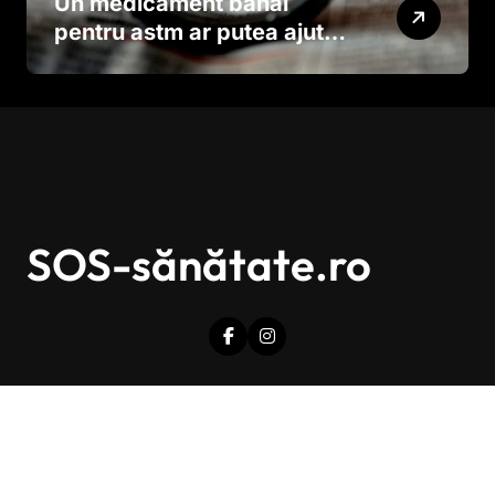
Un medicament banal
pentru astm ar putea ajuta
în lupta împotriva
cancerului agresiv
SOS-sănătate.ro
Drepturi de autor © Toate drepturile sunt rezervate.
|
Newsxo
de
Themeansar
.