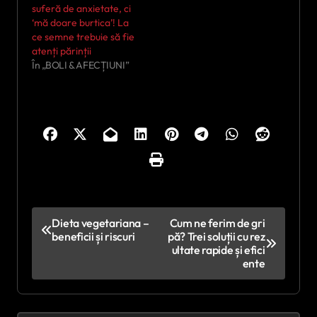
suferă de anxietate, ci
‘mă doare burtica’! La
ce semne trebuie să fie
atenți părinții
În „BOLI & AFECȚIUNI”
N
Dieta vegetariana –
Cum ne ferim de gri
beneficii și riscuri
pă? Trei soluții cu rez
a
ultate rapide și efici
v
ente
i
g