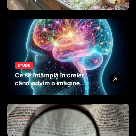
ar putea afecta dezvoltarea
creierului copiilor încă
dinainte de naștere
STUDII
Ce se întâmplă în creier
când privim o imagine.
Studiul care explică rolul
neuronilor