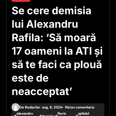
Se cere demisia
lui Alexandru
Rafila: ‘Să moară
17 oameni la ATI și
să te faci ca plouă
este de
neacceptat’
De Redactia
aug. 8, 2024
Niciun comentariu
alexandru
florin
spitalul
#
#
demisie
#
#