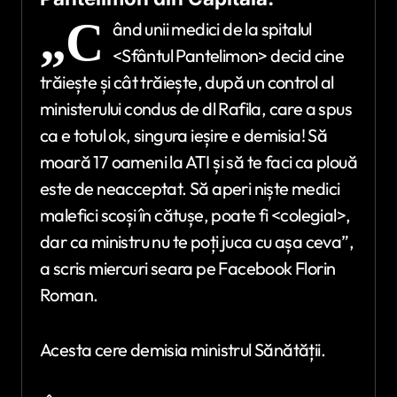
„C
ând unii medici de la spitalul
<Sfântul Pantelimon> decid cine
trăiește și cât trăiește, după un control al
ministerului condus de dl Rafila, care a spus
ca e totul ok, singura ieșire e demisia! Să
moară 17 oameni la ATI și să te faci ca plouă
este de neacceptat. Să aperi niște medici
malefici scoși în cătușe, poate fi <colegial>,
dar ca ministru nu te poți juca cu așa ceva”,
a scris miercuri seara pe Facebook Florin
Roman.
Acesta cere demisia ministrul Sănătății.