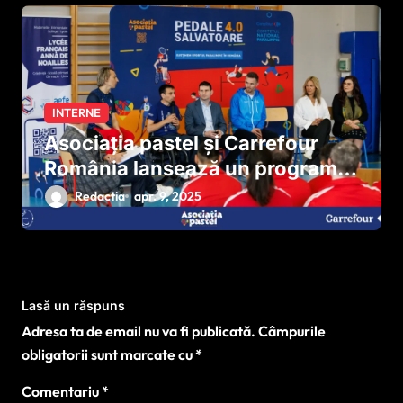
INTERNE
Asociația pastel și Carrefour
România lansează un program
național pentru dezvoltarea
Redactia
apr. 9, 2025
sportului paralimpic
Lasă un răspuns
Adresa ta de email nu va fi publicată.
Câmpurile
obligatorii sunt marcate cu
*
Comentariu
*