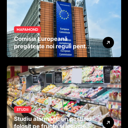
MAPAMOND
Comisia Europeană
pregătește noi reguli pentru
tutun și țigările electronice
STUDII
Studiu alarmant: un pesticid
folosit pe fructe și legume