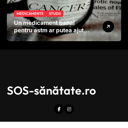
MEDICAMENTE
STUDII
Un medicament banal
pentru astm ar putea ajuta
în lupta împotriva
cancerului agresiv
SOS-sănătate.ro