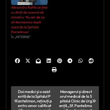
Alexandru Rafila se ține
cu dinții de scaunul de
ministru: ‘Nu am de ce
să demisionez după
cazul de la Spitalul
Pantelimon’
În „INTERNE”
N
Doi medici și o asist
Managerul și direct
entă de la Spitalul P
orul medical de la S
a
antelimon, reținuți p
pitalul Clinic de Urg
v
entru omor calificat
ență „Sf. Pantelimo