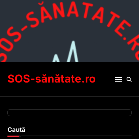
Sari
la
conținut
SOS-sănătate.ro
Caută