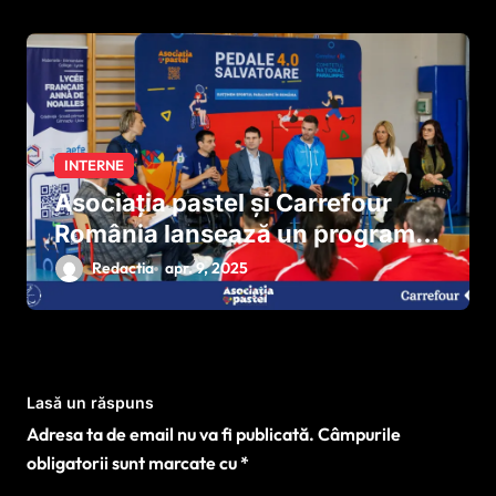
INTERNE
Asociația pastel și Carrefour
România lansează un program
național pentru dezvoltarea
Redactia
apr. 9, 2025
sportului paralimpic
Lasă un răspuns
Adresa ta de email nu va fi publicată.
Câmpurile
obligatorii sunt marcate cu
*