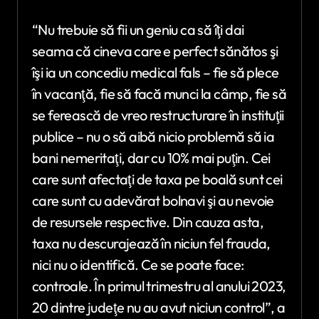
“Nu trebuie să fii un geniu ca să îţi dai
seama că cineva care e perfect sănătos şi
îşi ia un concediu medical fals – fie să plece
în vacanţă, fie să facă munci la câmp, fie să
se ferească de vreo restructurare în instituţii
publice – nu o să aibă nicio problemă să ia
bani nemeritaţi, dar cu 10% mai puţin. Cei
care sunt afectaţi de taxa pe boală sunt cei
care sunt cu adevărat bolnavi şi au nevoie
de resursele respective. Din cauza asta,
taxa nu descurajează în niciun fel frauda,
nici nu o identifică. Ce se poate face:
controale. În primul trimestru al anului 2023,
20 dintre judeţe nu au avut niciun control”, a