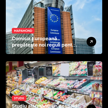
MAPAMOND
Comisia Europeană
pregătește noi reguli pentru
tutun și țigările electronice
STUDII
Studiu alarmant: un pesticid