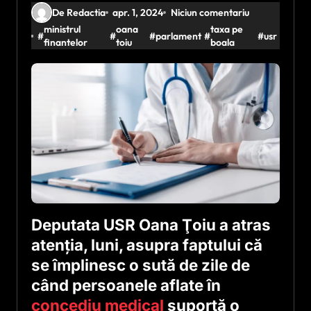
De Redactia
apr. 1, 2024
Niciun comentariu
ministrul
oana
taxa pe
#
#
#
parlament
#
#
usr
finantelor
toiu
boala
Deputata USR Oana Ţoiu a atras
atenţia, luni, asupra faptului că
se împlinesc o sută de zile de
când persoanele aflate în
concediu medical
suportă o