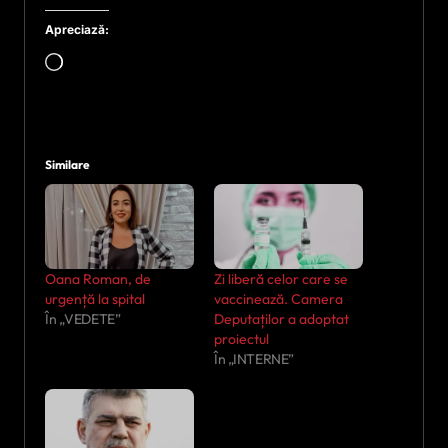
Apreciază:
Încarc...
Similare
Oana Roman, de
Zi liberă celor care se
urgență la spital
vaccinează. Camera
În „VEDETE”
Deputaților a adoptat
proiectul
În „INTERNE”