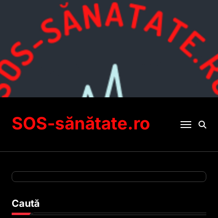
Sari
la
conținut
SOS-sănătate.ro
Caută