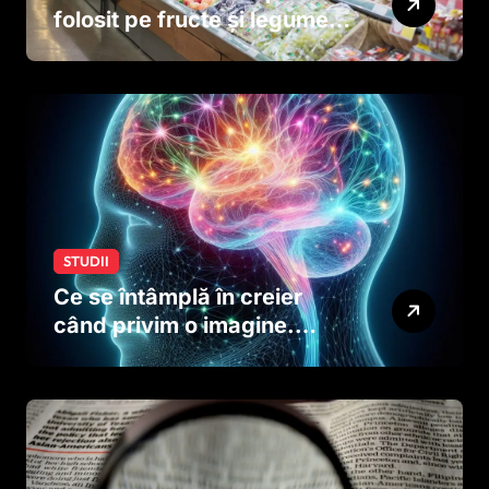
folosit pe fructe și legume
ar putea afecta dezvoltarea
creierului copiilor încă
dinainte de naștere
STUDII
Ce se întâmplă în creier
când privim o imagine.
Studiul care explică rolul
neuronilor