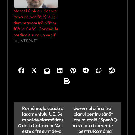
Marcel Ciolacu, despre
‘taxa pe boală’: ‘Şi eu şi
dumneavoastră plătim
10% la CASS. Concediile
medicale sunt un venit’
În „INTERNE”
N
România, la coada c
Guvernul a finalizat
lasamentului UE. Se
planul pentru sănăt
a
mnal de alarmă tras
ate mintală: ‘Speră
v
de la Cotroceni: ‘Ac
m să fie o bilă verde
este cifre sunt de-a
pentru România’