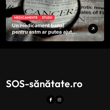
MEDICAMENTE
STUDII
Un medicament banal
pentru astm ar putea ajuta
în lupta împotriva
cancerului agresiv
SOS-sănătate.ro