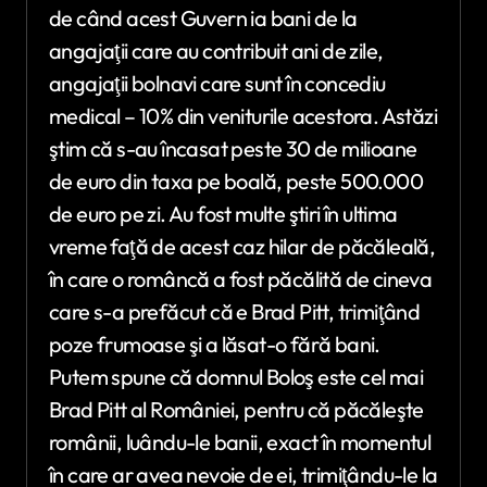
de când acest Guvern ia bani de la
angajaţii care au contribuit ani de zile,
angajaţii bolnavi care sunt în concediu
medical – 10% din veniturile acestora. Astăzi
ştim că s-au încasat peste 30 de milioane
de euro din taxa pe boală, peste 500.000
de euro pe zi. Au fost multe ştiri în ultima
vreme faţă de acest caz hilar de păcăleală,
în care o româncă a fost păcălită de cineva
care s-a prefăcut că e Brad Pitt, trimiţând
poze frumoase şi a lăsat-o fără bani.
Putem spune că domnul Boloş este cel mai
Brad Pitt al României, pentru că păcăleşte
românii, luându-le banii, exact în momentul
în care ar avea nevoie de ei, trimiţându-le la