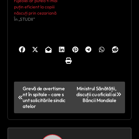
rujeolei ar putea fi mai
puțin eficient la copiii
născuți prin cezariană
În „STUDII”
N
Grevă de avertisme
Ministrul Sănătății,
nt în spitale – care s
discuții cu oficiali ai
a
unt solicitările sindic
Băncii Mondiale
v
atelor
i
g
a