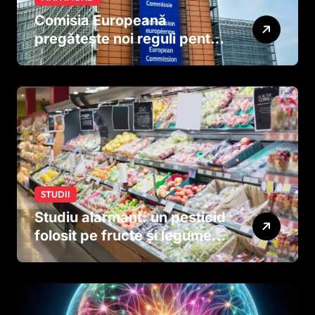
Comisia Europeană
pregătește noi reguli pentru
tutun și țigările electronice
STUDII
Studiu alarmant: un pesticid
folosit pe fructe și legume
ar putea afecta dezvoltarea
creierului copiilor încă
dinainte de naștere