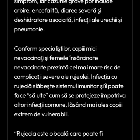
simptom, iar cazurile grave pot include
orbire, encefalită, diaree severă şi
deshidratare asociată, infecţii ale urechii şi
pneumonie.
Conform specialiştilor, copiii mici
nevaccinaţi şi femeile însărcinate
nevaccinate prezintă cel mai mare risc de
complicaţii severe ale rujeolei. Infecţia cu
rujeolă slăbeşte sistemul imunitar şi îl poate
face “să uite” cum să se protejeze împotriva
altor infecţii comune, lăsând mai ales copiii
extrem de vulnerabili.
“Rujeola este o boală care poate fi