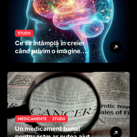
STUDII
Ce se întâmplă în creier
când privim o imagine.
Studiul care explică rolul
neuronilor
MEDICAMENTE
STUDII
Un medicament banal
pentru astm ar putea ajuta