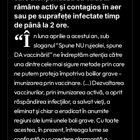
rămâne activ şi contagios în aer
sau pe suprafeţe infectate timp
de până la 2 ore.
“Î
n luna aprilie a acestui an, sub
sloganul “Spune NU rujeolei, spune
DA vaccinării!” ne îndreptăm atenţia către
una dintre cele mai sigure metode prin care
ne putem proteja împotriva bolilor grave –
imunizarea prin vaccinare. (…) Dezvoltarea
vaccinurilor, prin imunizarea activă, a oprit
răspândirea infecţiilor, a salvat vieţi, a
eliminat şi chiar a eradicat în anumite
regiuni ale lumii unele boli grave. Cu toate
acestea, în prezent, întreaga lume se
confruntă cu o creştere alarmantă a