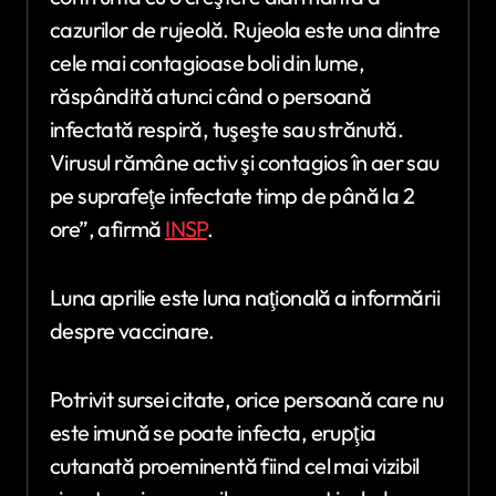
cazurilor de rujeolă. Rujeola este una dintre
cele mai contagioase boli din lume,
răspândită atunci când o persoană
infectată respiră, tuşeşte sau strănută.
Virusul rămâne activ şi contagios în aer sau
pe suprafeţe infectate timp de până la 2
ore”, afirmă
INSP
.
Luna aprilie este luna naţională a informării
despre vaccinare.
Potrivit sursei citate, orice persoană care nu
este imună se poate infecta, erupţia
cutanată proeminentă fiind cel mai vizibil