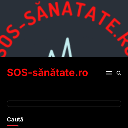
Sari
la
conținut
SOS-sănătate.ro
Caută