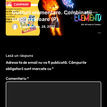
CAMPANII
Gusturi elementare. Combinații
surprinzătoare (P)
Redactia
iun. 28, 2023
Lasă un răspuns
Adresa ta de email nu va fi publicată.
Câmpurile
obligatorii sunt marcate cu
*
Comentariu
*