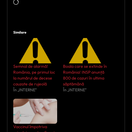
Încarc...
Similare
Semnal de alarmă!
Boala care se extinde în
România, pe primul loc
România! INSP anunță
la numărul de decese
800 de cazuri în ultima
cauzate de rujeolă
săptămână
În „INTERNE”
În „INTERNE”
Vaccinul împotriva