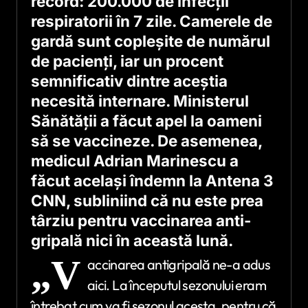
record: 200.000 de infecții
respiratorii în 7 zile. Camerele de
gardă sunt copleșite de numărul
de pacienți, iar un procent
semnificativ dintre aceștia
necesită internare. Ministerul
Sănătății a făcut apel la oameni
să se vaccineze. De asemenea,
medicul Adrian Marinescu a
făcut același îndemn la Antena 3
CNN, subliniind că nu este prea
târziu pentru vaccinarea anti-
gripală nici în această lună.
„V
accinarea antigripală ne-a adus
aici. La începutul sezonului eram
întrebat cum va fi sezonul acesta, pentru că