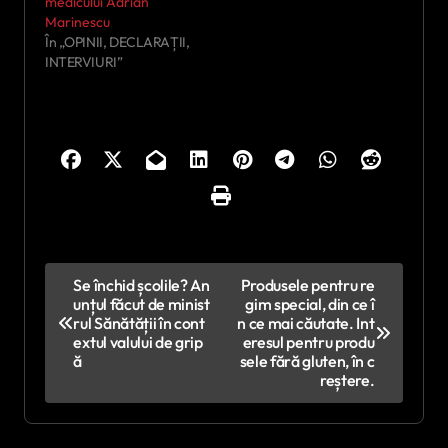
medicului Adrian
Marinescu
În „OPINII, DECLARAȚII,
INTERVIURI”
N
Se închid școlile? An
Produsele pentru re
unțul făcut de minist
gim special, din ce î
a
rul Sănătății în cont
n ce mai căutate. Int
v
extul valului de grip
eresul pentru produ
ă
sele fără gluten, în c
i
reștere.
g
a