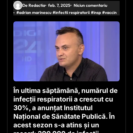
De Redactia
feb. 7, 2025
Niciun comentariu
#
adrian marinescu
#
infectii respiratorii
#
insp
#
vaccin
În ultima săptămână, numărul de
infecții respiratorii a crescut cu
30%, a anunțat Institutul
Național de Sănătate Publică. În
acest sezon s-a atins și un