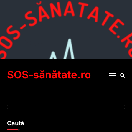
Sari
la
conținut
SOS-sănătate.ro
Caută