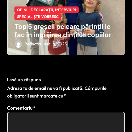
OPINII, DECLARAȚII, INTERVIURI
SPECIALIȘTII VORBESC
Top 5 greșeli pe care părinții le
fac în îngrijirea dinților copiilor
Redactia
dec. 8, 2025
Lasă un răspuns
Adresa ta de email nu va fi publicată.
Câmpurile
obligatorii sunt marcate cu
*
Comentariu
*