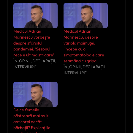
Medicul Adrian
Medicul Adrian
Marinescu vorbește
Marinescu, despre
despre sfârșitul
variola maimuţei:
pandemiei: ‘Sezonul
‘Începe cu o
rece e ultima strigare’
simptomatologie care
În „OPINII, DECLARAȚII,
seamănă cu gripa’
INTERVIURI”
În „OPINII, DECLARAȚII,
INTERVIURI”
De ce femeile
păstrează mai mulţi
anticorpi decât
bărbații? Explicațiile