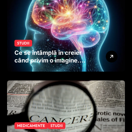
dinainte de naștere
STUDII
Ce se întâmplă în creier
când privim o imagine.
Studiul care explică rolul
neuronilor
MEDICAMENTE
STUDII