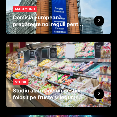
MAPAMOND
Comisia Europeană
pregătește noi reguli pentru
tutun și țigările electronice
STUDII
Studiu alarmant: un pesticid
folosit pe fructe și legume
ar putea afecta dezvoltarea
creierului copiilor încă