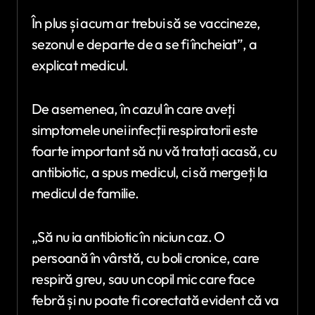
În plus și acum ar trebui să se vaccineze,
sezonul e departe de a se fi încheiat”, a
explicat medicul.
De asemenea, în cazul în care aveți
simptomele unei infecții respiratorii este
foarte important să nu vă tratați acasă, cu
antibiotic, a spus medicul, ci să mergeți la
medicul de familie.
„Să nu ia antibiotic în niciun caz. O
persoană în vârstă, cu boli cronice, care
respiră greu, sau un copil mic care face
febră și nu poate fi corectată evident că va