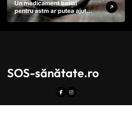
Un medicament banal
pentru astm ar putea ajuta
în lupta împotriva
cancerului agresiv
SOS-sănătate.ro
Drepturi de autor © Toate drepturile sunt rezervate.
|
Newsxo
de
Themeansar
.