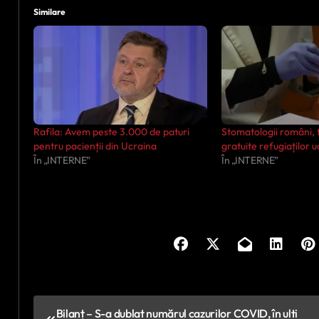
Similare
Rafila: Avem peste 3.000 de paturi
Stomatologii români,
pentru pacienții din Ucraina
gratuite refugiaților 
În „INTERNE”
În „INTERNE”
N
Bilanț – S-a dublat numărul cazurilor COVID, în ulti