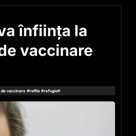
a înființa la
 de vaccinare
 de vaccinare
#
rafila
#
refugiati