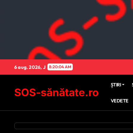
Sari
la
conținut
6 aug. 2026, J
8:20:05 AM
ȘTIRI
SOS-sănătate.ro
VEDETE