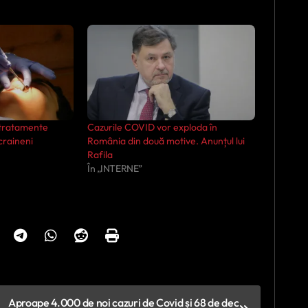
 tratamente
Cazurile COVID vor exploda în
ucraineni
România din două motive. Anunțul lui
Rafila
În „INTERNE”
Aproape 4.000 de noi cazuri de Covid și 68 de dec