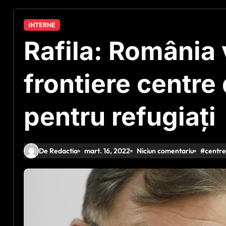
INTERNE
Rafila: România v
frontiere centre
pentru refugiați
De Redactia
mart. 16, 2022
Niciun comentariu
#
centre