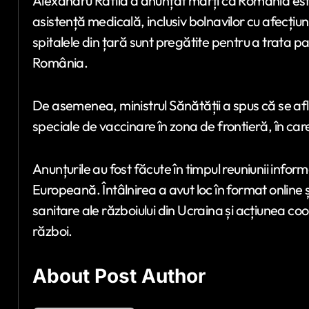
Alexandru Rafila a anunțat marți că România este
asistență medicală, inclusiv bolnavilor cu afecți
spitalele din țară sunt pregătite pentru a trata pa
România.
De asemenea, ministrul Sănătății a spus că se află
speciale de vaccinare în zona de frontieră, în care
Anunțurile au fost făcute în timpul reuniunii infor
Europeană. Întâlnirea a avut loc în format online 
sanitare ale războiului din Ucraina și acțiunea coord
război.
About Post Author