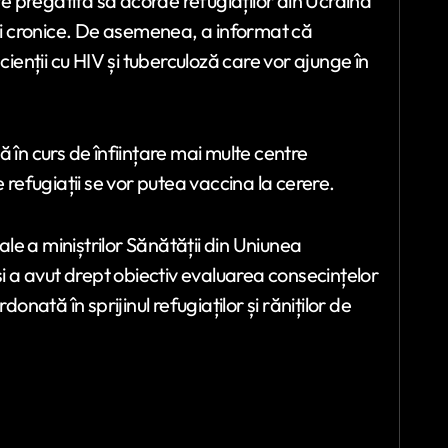
 pregătită să acorde refugiaților din Ucraina
uni cronice. De asemenea, a informat că
cienții cu HIV și tuberculoză care vor ajunge în
 în curs de înființare mai multe centre
 refugiații se vor putea vaccina la cerere.
male a miniștrilor Sănătății din Uniunea
și a avut drept obiectiv evaluarea consecințelor
onată în sprijinul refugiaților și răniților de