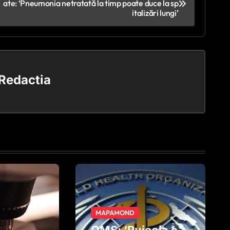
ate: ‘Pneumonia netratată la timp poate duce la sp
italizări lungi’
Redactia
MAPAMOND