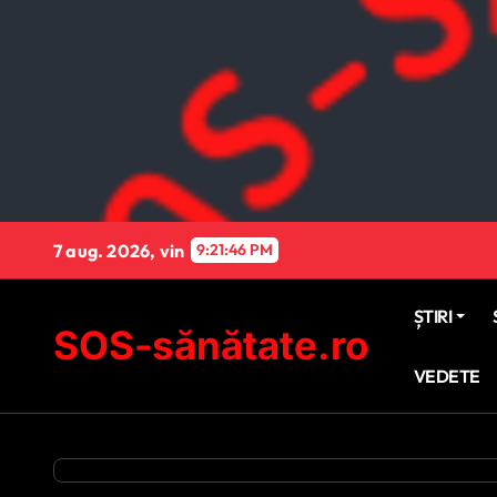
Sari
la
conținut
7 aug. 2026, vin
9:21:48 PM
ȘTIRI
SOS-sănătate.ro
VEDETE