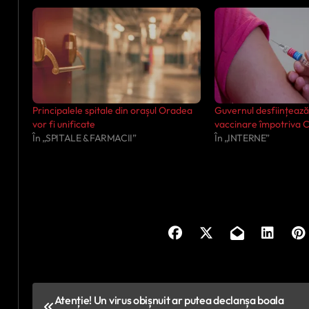
Principalele spitale din orașul Oradea
Guvernul desființează
vor fi unificate
vaccinare împotriva
În „SPITALE & FARMACII”
În „INTERNE”
N
Atenție! Un virus obișnuit ar putea declanșa boala