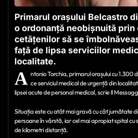
Primarul orașului Belcastro d
o ordonanță neobișnuită prin 
cetățenilor să se îmbolnăveas
față de lipsa serviciilor medi
localitate.
A
ntonio Torchia, primarul orașului cu 1.300 
ce serviciul medical de urgență din localit
lipsei acute de personal medical, scrie Il Messag
Situația este cu atât mai gravă cu cât jumătate d
persoane în vârstă, iar cel mai apropiat spital cu 
de kilometri distanță.