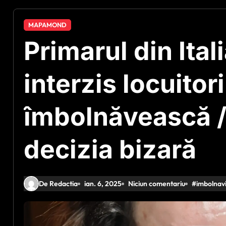
MAPAMOND
Primarul din Ital
interzis locuitor
îmbolnăvească /
decizia bizară
De Redactia
ian. 6, 2025
Niciun comentariu
#
imbolnav