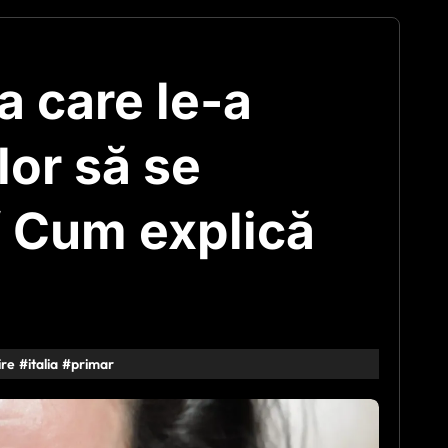
ia care le-a
ilor să se
 Cum explică
ire
#
italia
#
primar