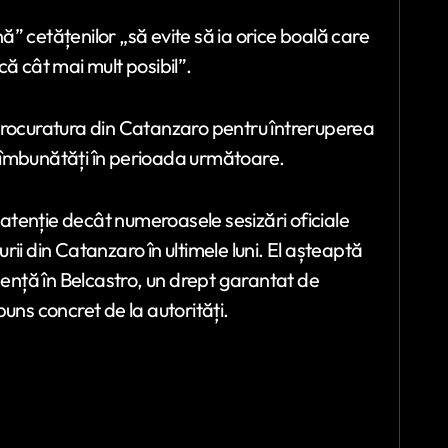
” cetățenilor „să evite să ia orice boală care
ă cât mai mult posibil”.
Procuratura din Catanzaro pentru întreruperea
va îmbunătăți în perioada următoare.
ă atenție decât numeroasele sesizări oficiale
urii din Catanzaro în ultimele luni. El așteaptă
gență în Belcastro, un drept garantat de
uns concret de la autorități.