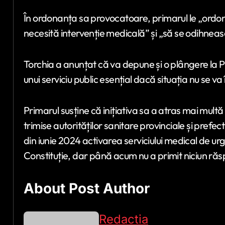
În ordonanța sa provocatoare, primarul le „ordonă
necesită intervenție medicală” și „să se odihneasc
Torchia a anunțat că va depune și o plângere la 
unui serviciu public esențial dacă situația nu se 
Primarul susține că inițiativa sa a atras mai mult
trimise autorităților sanitare provinciale și prefect
din iunie 2024 activarea serviciului medical de ur
Constituție, dar până acum nu a primit niciun răsp
About Post Author
Redactia