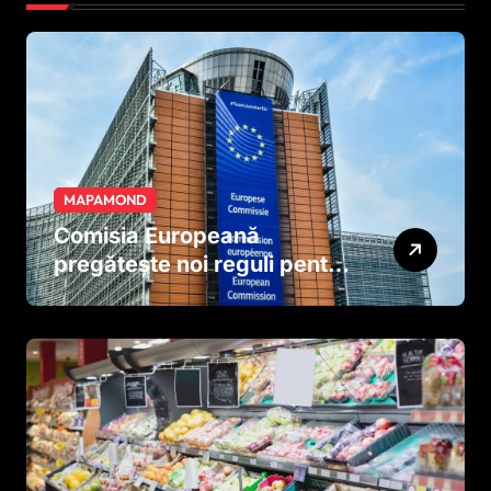
MAPAMOND
Comisia Europeană
pregătește noi reguli pentru
tutun și țigările electronice