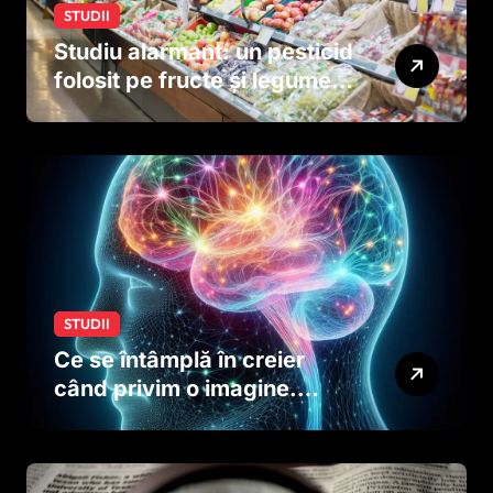
STUDII
Studiu alarmant: un pesticid
folosit pe fructe și legume
ar putea afecta dezvoltarea
creierului copiilor încă
dinainte de naștere
STUDII
Ce se întâmplă în creier
când privim o imagine.
Studiul care explică rolul
neuronilor