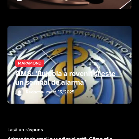
neurologice grave. Cercetătorii
speră la descoperiri în ani, nu în
decenii
MAPAMOND
OMS: ‘Rujeola a revenit și este
un semnal de alarmă’
Redactia
mart. 13, 2025
Lasă un răspuns
Adresa ta de email nu va fi publicată.
Câmpurile