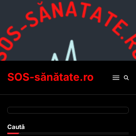
Sari
la
conținut
SOS-sănătate.ro
Caută