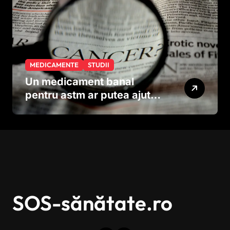
MEDICAMENTE
STUDII
Un medicament banal
pentru astm ar putea ajuta
în lupta împotriva
cancerului agresiv
SOS-sănătate.ro