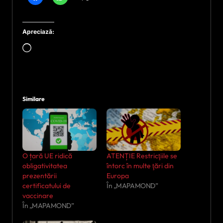
Apreciază:
Încarc...
Similare
O țară UE ridică
ATENȚIE Restricţiile se
obligativitatea
întorc în multe ţări din
prezentării
Europa
certificatului de
În „MAPAMOND”
vaccinare
În „MAPAMOND”