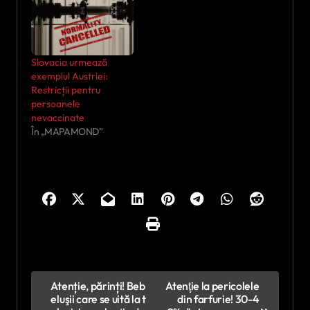
Slovacia urmează
exemplul Austriei:
Restricții pentru
persoanele
nevaccinate
În „MAPAMOND”
N
Atenție, părinți! Beb
Atenţie la pericolele
eluşii care se uită la t
din farfurie! 30-4
a