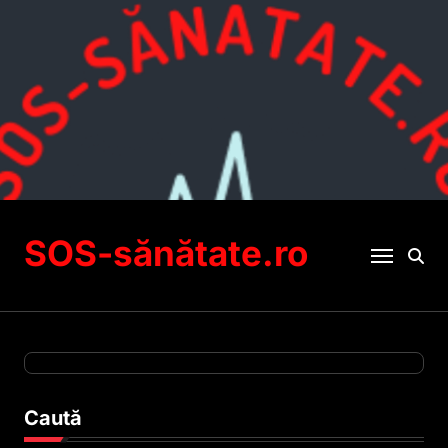
Sari
la
conținut
SOS-sănătate.ro
Caută