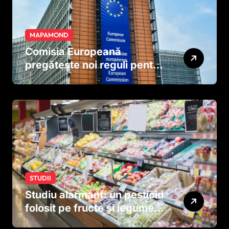
MAPAMOND
Comisia Europeană
pregătește noi reguli pentru
tutun și țigările electronice
STUDII
Studiu alarmant: un pesticid
folosit pe fructe și legume
ar putea afecta dezvoltarea