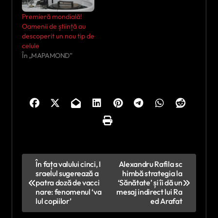
Premieră mondială!
Oamenii de știință au
descoperit un nou tip de
celule
În „MAPAMOND”
N
În fața valului cinci, I
Alexandru Rafila sc
sraelul sugerează a
himbă strategia la
a
patra doză de vacci
‘Sănătate’ și îi dă un
v
nare: fenomenul ‘va
mesaj indirect lui Ra
lul copiilor’
ed Arafat
i