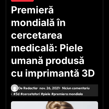
Premieră
mondială în
cercetarea
medicală: Piele
umană produsă
cu imprimantă 3D
De Redactia
nov. 26, 2021
Niciun comentariu
#
3d
#
cercetatori
#
piele
#
premiera mondiala