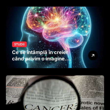
creierului copiilor încă
dinainte de naștere
STUDII
Ce se întâmplă în creier
când privim o imagine.
Studiul care explică rolul
neuronilor