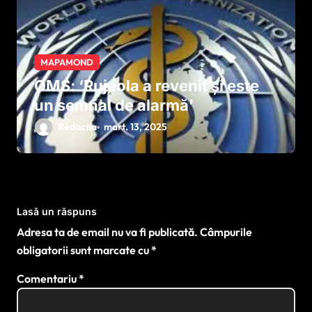
MAPAMOND
OMS: ‘Rujeola a revenit și este
un semnal de alarmă’
Redactia
mart. 13, 2025
Lasă un răspuns
Adresa ta de email nu va fi publicată.
Câmpurile
obligatorii sunt marcate cu
*
Comentariu
*