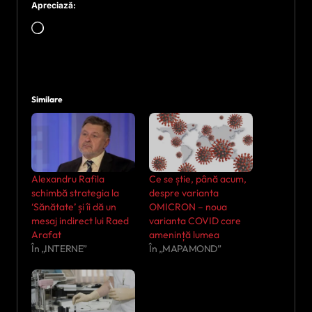
Apreciază:
Încarc...
Similare
Alexandru Rafila
Ce se știe, până acum,
schimbă strategia la
despre varianta
‘Sănătate’ și îi dă un
OMICRON – noua
mesaj indirect lui Raed
varianta COVID care
Arafat
amenință lumea
În „INTERNE”
În „MAPAMOND”