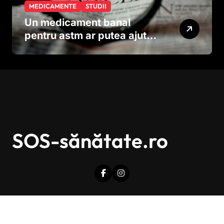
MEDICAMENTE
STUDII
Un medicament banal
pentru astm ar putea ajuta
în lupta împotriva
cancerului agresiv
SOS-sănătate.ro
Drepturi de autor © Toate drepturile sunt rezervate.
|