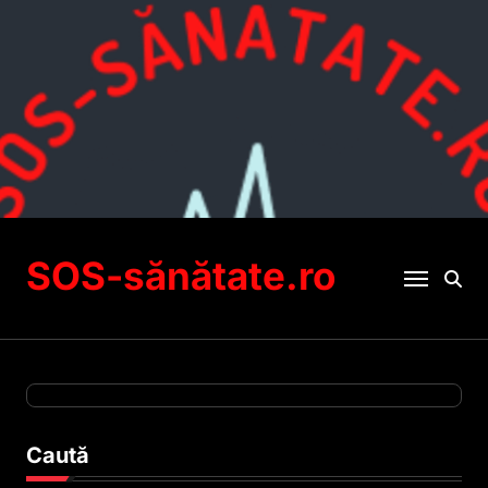
Sari
la
conținut
SOS-sănătate.ro
Caută