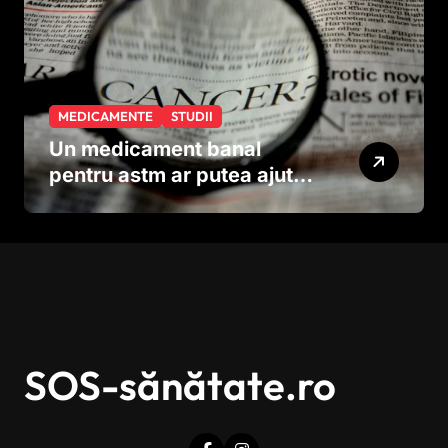
MEDICAMENTE
STUDII
Un medicament banal
pentru astm ar putea ajuta
în lupta împotriva
cancerului agresiv
SOS-sănătate.ro