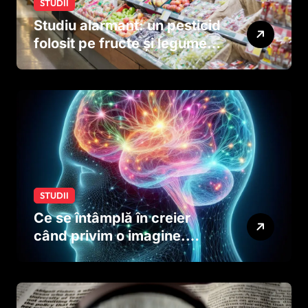
STUDII
Studiu alarmant: un pesticid
folosit pe fructe și legume
ar putea afecta dezvoltarea
creierului copiilor încă
dinainte de naștere
STUDII
Ce se întâmplă în creier
când privim o imagine.
Studiul care explică rolul
neuronilor