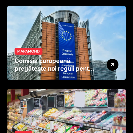
MAPAMOND
Comisia Europeană
pregătește noi reguli pentru
tutun și țigările electronice