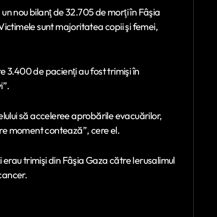
un nou bilanţ de 32.705 de morţi în Fâşia
 Victimele sunt majoritatea copii şi femei,
3.400 de pacienţi au fost trimişi în
i”.
aelului să acceleree aprobările evacuărilor,
iecare moment contează”, cere el.
 erau trimişi din Fâşia Gaza către Ierusalimul
 cancer.