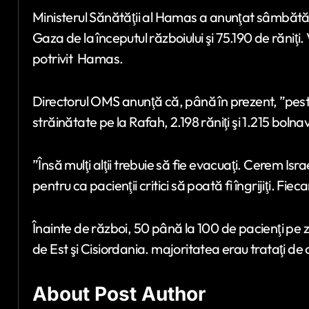
Ministerul Sănătăţii al Hamas a anunţat sâmbătă 
Gaza de la începutul războiului şi 75.190 de răniţi.
potrivit Hamas.
Directorul OMS anunţă că, până în prezent, ”peste 
străinătate pe la Rafah, 2.198 răniţi şi 1.215 bolnav
”Însă mulţi alţii trebuie să fie evacuaţi. Cerem Isr
pentru ca pacienţii critici să poată fi îngrijiţi. F
Înainte de război, 50 până la 100 de pacienţi pe zi
de Est şi Cisiordania. majoritatea erau trataţi de
About Post Author