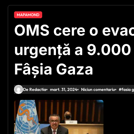
MAPAMOND
OMS cere o eva
urgenţă a 9.000 
Fâşia Gaza
De Redactia
mart. 31, 2024
Niciun comentariu
#
fasia 