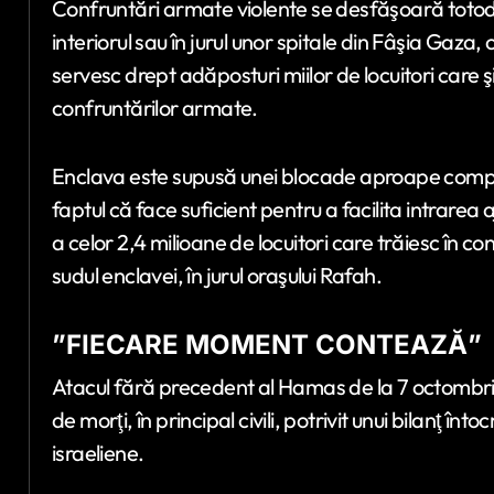
Confruntări armate violente se desfăşoară totoda
interiorul sau în jurul unor spitale din Fâşia Gaza, 
servesc drept adăposturi miilor de locuitori care şi
confruntărilor armate.
Enclava este supusă unei blocade aproape comple
faptul că face suficient pentru a facilita intrare
a celor 2,4 milioane de locuitori care trăiesc în co
sudul enclavei, în jurul oraşului Rafah.
”FIECARE MOMENT CONTEAZĂ”
Atacul fără precedent al Hamas de la 7 octombrie în
de morţi, în principal civili, potrivit unui bilanţ î
israeliene.