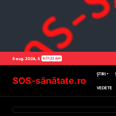
Sari
la
conținut
8 aug. 2026, S
8:17:23 AM
ȘTIRI
SOS-sănătate.ro
VEDETE