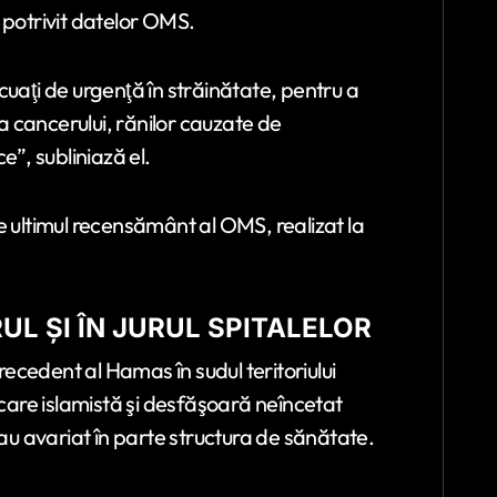
 potrivit datelor OMS.
cuaţi de urgenţă în străinătate, pentru a
ea cancerului, rănilor cauzate de
e”, subliniază el.
e ultimul recensământ al OMS, realizat la
L ŞI ÎN JURUL SPITALELOR
cedent al Hamas în sudul teritoriului
şcare islamistă şi desfăşoară neîncetat
u avariat în parte structura de sănătate.