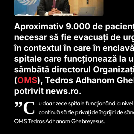
Aproximativ 9.000 de pacienţ
necesar să fie evacuaţi de urg
în contextul în care în enclav
spitale care funcţionează la u
sâmbătă directorul Organizaţi
(
OMS
), Tedros Adhanom Gheb
potrivit news.ro.
”C
u doar zece spitale funcţionând la nivel
continuă să fie privaţi de îngrijiri de s
OMS Tedros Adhanom Ghebreyesus.