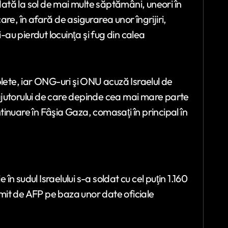
tă la sol de mai multe săptămâni, uneori în
care, în afară de asigurarea unor îngrijiri,
-au pierdut locuinţa şi fug din calea
te, iar ONG-uri şi ONU acuză Israelul de
a ajutorului de care depinde cea mai mare parte
ntinuare în Fâşia Gaza, comasaţi în principal în
 sudul Israelului s-a soldat cu cel puţin 1.160
ntocmit de AFP pe baza unor date oficiale