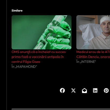
Similare
OMS anunţă că a încheiat cu succes
Medicul erou de la AT
prima fază a vaccinării antipolio în
Cătălin Denciu, onor
centrul Fâşia Gaza
În „INTERNE”
În „MAPAMOND”