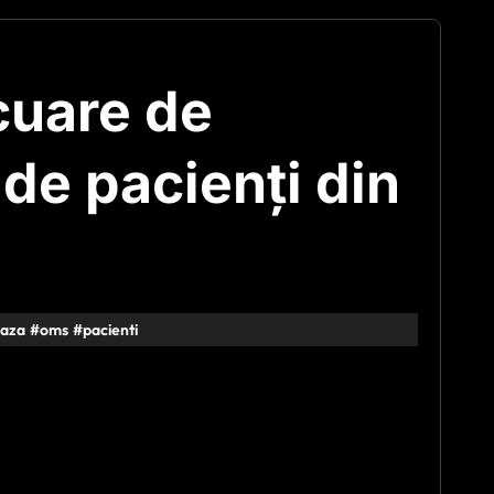
cuare de
de pacienţi din
gaza
#
oms
#
pacienti