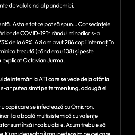
inte de valul cinci al pandemiei.
entă. Asta e tot ce pot să spun… Consecințele
nărilor de COVID-19 în rândul minorilor s-a
% de la 69%. Azi am avut 286 copii internați în
inica trecută (când erau 108) și peste
a explicat Octavian Jurma.
i de internări la ATI care se vede deja atât la
le s-ar putea simți pe termen lung, adaugă el
tru copii care se infectează cu Omicron.
inori la o boală multisistemică cu valențe
tor sunt însă incalculabile. Acum trebuie să
e 10 ani degeaba îi mai pedepsim pe cei care