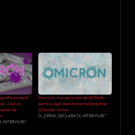
ografie sumbră:
Omicron, mai periculos decât Delta
a’, cuiul ce
pentru copii! Avertismentul lansat de
paniei de
Octavian Jurma
a’
În „OPINII, DECLARAȚII, INTERVIURI”
I, INTERVIURI”