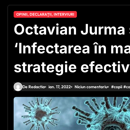
OPINII, DECLARAȚII, INTERVIURI
Octavian Jurma s
‘Infectarea în m
strategie efecti
De Redactia
ian. 17, 2022
Niciun comentariu
#
copii
#
co