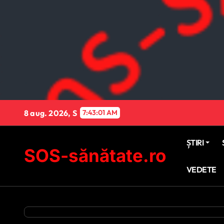
Sari
la
conținut
8 aug. 2026, S
7:43:03 AM
ȘTIRI
SOS-sănătate.ro
VEDETE