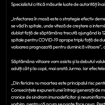
Specialistul critică măsurile luate de autorități îna
„Infectarea în masă este o strategie efectiv dem
se văd în spitale, unde viteză de creștere a inter
dublat față de săptămâna trecută ajungând la 123
spitale pentru COVID-19 aprope triplu față de dum
valoarea prognozată pentru duminică viitoare”, 
Săptămâna viitoare vom asista și la debutul valulu
adulți cât și la copii, mai arată Jurma. Iar efecte
„Din fericire nu moartea este principalul risc pen
Consecințele expunerii unei întregi generații de m
cronice de sindrom imunodeficitar și neuroinflama
vorbim, pentru că acum se poate face ceva. Pest