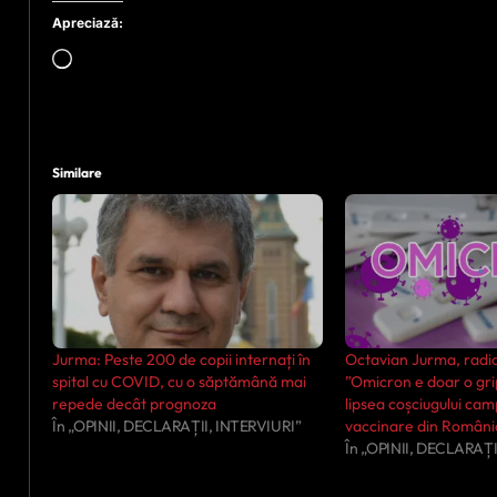
Apreciază:
Încarc...
Similare
Jurma: Peste 200 de copii internați în
Octavian Jurma, radi
spital cu COVID, cu o săptămână mai
”Omicron e doar o grip
repede decât prognoza
lipsea coșciugului cam
În „OPINII, DECLARAȚII, INTERVIURI”
vaccinare din Români
În „OPINII, DECLARAȚI