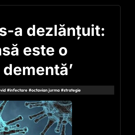
-a dezlănțuit:
asă este o
v dementă’
vid
#
infectare
#
octavian jurma
#
strategie