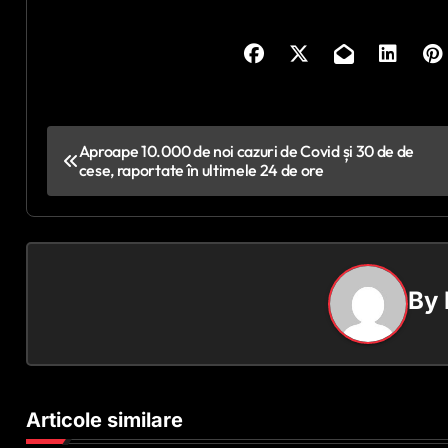
N
Aproape 10.000 de noi cazuri de Covid și 30 de de
cese, raportate în ultimele 24 de ore
a
v
i
By
g
a
r
Articole similare
e