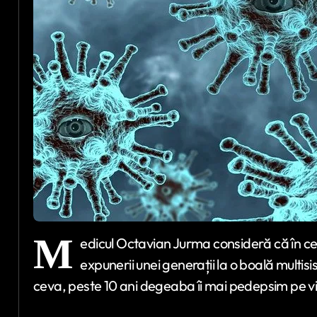
M
edicul Octavian Jurma consideră că în cee
expunerii unei generații la o boală multis
ceva, peste 10 ani degeaba îi mai pedepsim pe v