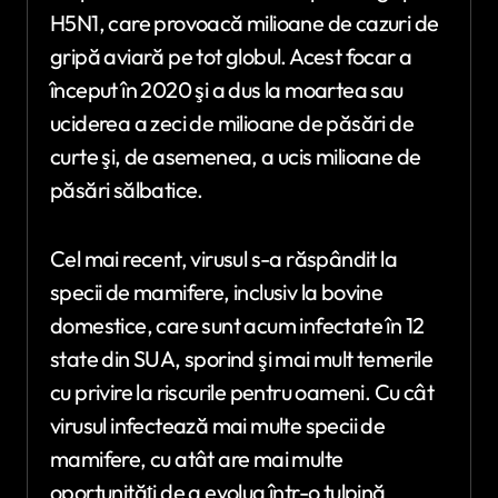
H5N1, care provoacă milioane de cazuri de
gripă aviară pe tot globul. Acest focar a
început în 2020 şi a dus la moartea sau
uciderea a zeci de milioane de păsări de
curte şi, de asemenea, a ucis milioane de
păsări sălbatice.
Cel mai recent, virusul s-a răspândit la
specii de mamifere, inclusiv la bovine
domestice, care sunt acum infectate în 12
state din SUA, sporind şi mai mult temerile
cu privire la riscurile pentru oameni. Cu cât
virusul infectează mai multe specii de
mamifere, cu atât are mai multe
oportunităţi de a evolua într-o tulpină