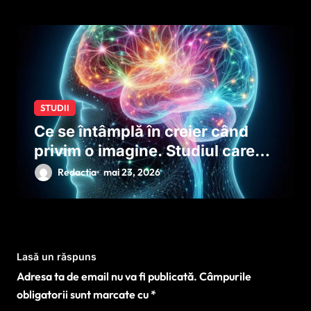
STUDII
Ce se întâmplă în creier când
privim o imagine. Studiul care
explică rolul neuronilor
Redactia
mai 23, 2026
Lasă un răspuns
Adresa ta de email nu va fi publicată.
Câmpurile
obligatorii sunt marcate cu
*