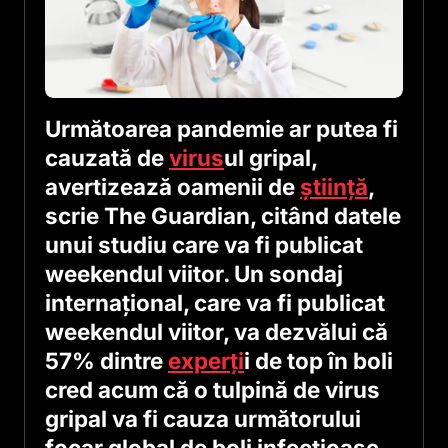
Următoarea pandemie ar putea fi
cauzată de
virus
ul gripal,
avertizează oamenii de
ştiinţă
,
scrie The Guardian, citând datele
unui studiu care va fi publicat
weekendul viitor. Un sondaj
internaţional, care va fi publicat
weekendul viitor, va dezvălui că
57% dintre
experţi
i de top în boli
cred acum că o tulpină de virus
gripal va fi cauza următorului
focar global de boli infecţioase