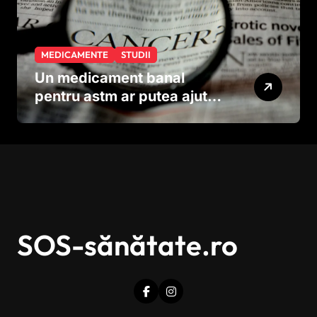
MEDICAMENTE
STUDII
Un medicament banal
pentru astm ar putea ajuta
în lupta împotriva
cancerului agresiv
SOS-sănătate.ro