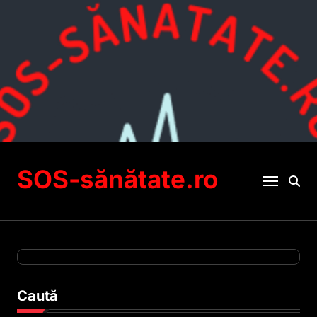
Sari
la
conținut
SOS-sănătate.ro
Caută