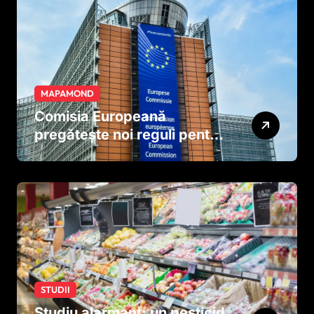
MAPAMOND
Comisia Europeană
pregătește noi reguli pentru
tutun și țigările electronice
STUDII
Studiu alarmant: un pesticid