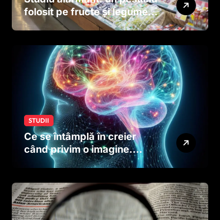
folosit pe fructe și legume
ar putea afecta dezvoltarea
creierului copiilor încă
dinainte de naștere
STUDII
Ce se întâmplă în creier
când privim o imagine.
Studiul care explică rolul
neuronilor