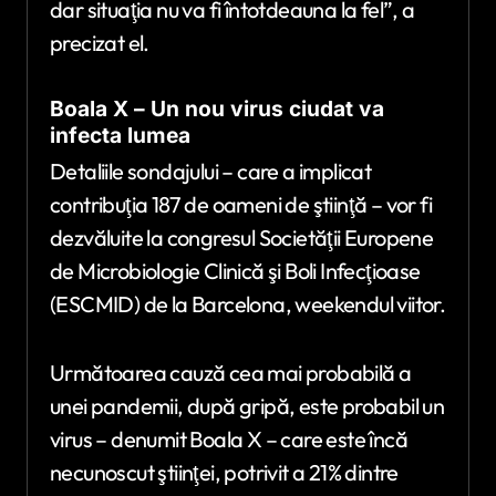
dar situaţia nu va fi întotdeauna la fel”, a
precizat el.
Boala X – Un nou virus ciudat va
infecta lumea
Detaliile sondajului – care a implicat
contribuţia 187 de oameni de ştiinţă – vor fi
dezvăluite la congresul Societăţii Europene
de Microbiologie Clinică şi Boli Infecţioase
(ESCMID) de la Barcelona, weekendul viitor.
Următoarea cauză cea mai probabilă a
unei pandemii, după gripă, este probabil un
virus – denumit Boala X – care este încă
necunoscut ştiinţei, potrivit a 21% dintre