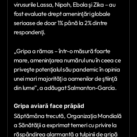
virusurile Lassa, Nipah, Ebola şi Zika – au
fost evaluate drept ameninţări globale
serioase de doar 1% până la 2% dintre
respondenţi.
„Gripa a rămas – într-o măsură foarte
mare, ameninţarea numărul unu în ceea ce
priveşte potenţialul său pandemic în opinia
unei mari majorităţi a oamenilor de ştiinţă
din lume”, a adăugat Salmanton-García.
Gripa aviară face prăpăd
Săptămâna trecută, Organizaţia Mondială
a Sănătăţii a exprimat temeri cu privire la
răspândirea alarmantă a tulpinii de gripă