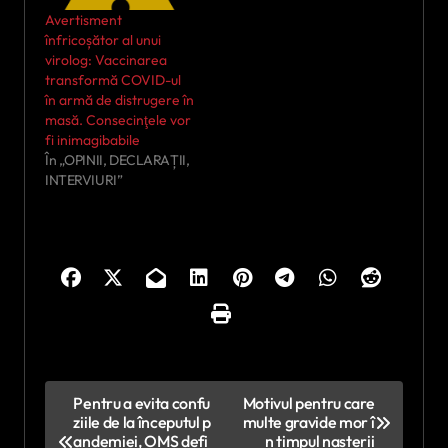
Avertisment
înfricoșător al unui
virolog: Vaccinarea
transformă COVID-ul
în armă de distrugere în
masă. Consecinţele vor
fi inimagibabile
În „OPINII, DECLARAȚII,
INTERVIURI”
N
Pentru a evita confu
Motivul pentru care
ziile de la începutul p
multe gravide mor î
a
andemiei, OMS defi
n timpul nașterii