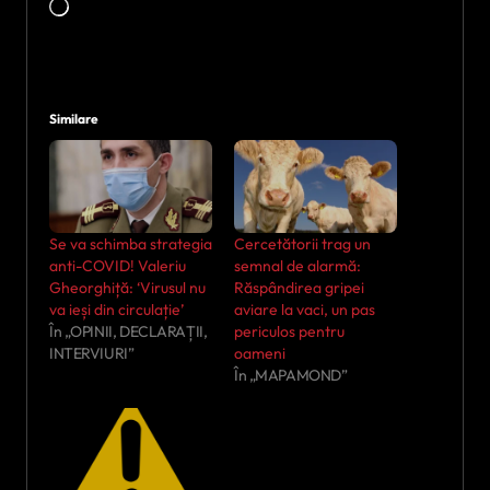
Încarc...
Similare
Se va schimba strategia
Cercetătorii trag un
anti-COVID! Valeriu
semnal de alarmă:
Gheorghiță: ‘Virusul nu
Răspândirea gripei
va ieși din circulație’
aviare la vaci, un pas
În „OPINII, DECLARAȚII,
periculos pentru
INTERVIURI”
oameni
În „MAPAMOND”