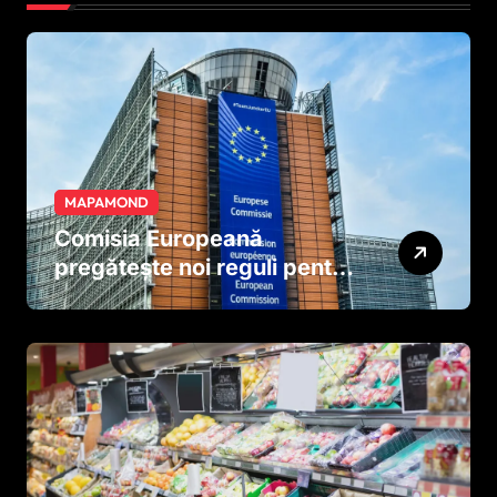
MAPAMOND
Comisia Europeană
pregătește noi reguli pentru
tutun și țigările electronice