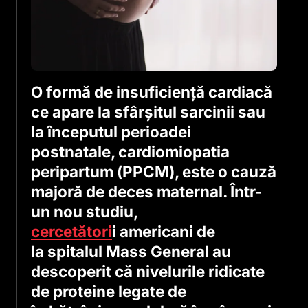
O formă de insuficienţă cardiacă
ce apare la sfârşitul sarcinii sau
la începutul perioadei
postnatale, cardiomiopatia
peripartum (PPCM), este o cauză
majoră de deces maternal. Într-
un nou studiu,
cercetători
i americani de
la spitalul Mass General au
descoperit că nivelurile ridicate
de proteine legate de