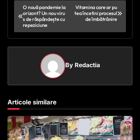
N
O nouă pandemie la
Vitamina care ar pu
orizont? Un nou viru
tea încetini procesul
a
s de răspândește cu
de îmbătrânire
v
repeziciune
i
g
a
By
Redactia
r
e
î
n
Articole similare
a
r
t
i