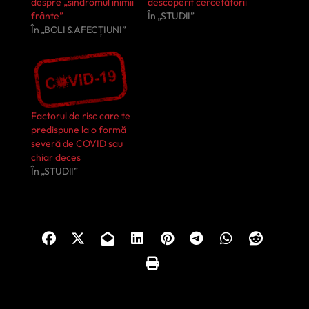
despre „sindromul inimii
descoperit cercetătorii
frânte”
În „STUDII”
În „BOLI & AFECȚIUNI”
Factorul de risc care te
predispune la o formă
severă de COVID sau
chiar deces
În „STUDII”