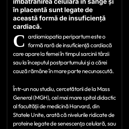
îmbătrânirea celulară în sânge şi
în placentă sunt legate de
această formă de insuficienţă
cardiacă.
C
ardiomiopatia peripartum este o
formă rară de insuficienţă cardiacă
care apare la femei în timpul sarcinii târzii
sau la începutul postpartumului şi a cărei
cauză rămâne în mare parte necunoscută.
Într-un nou studiu, cercetătorii de la Mass
General (MGH), cel mai mare spital didactic
al facultăţii de medicină Harvard, din
Statele Unite, arată că nivelurile ridicate de
proteine legate de senescenţa celulară, sau