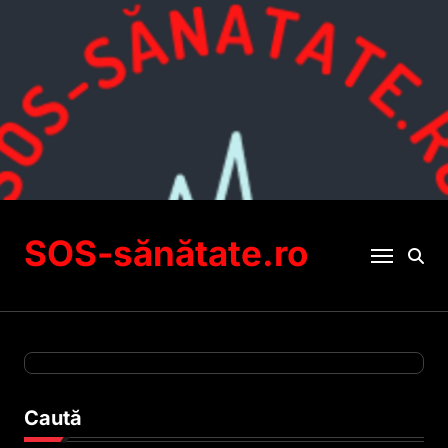
Sari
la
conținut
SOS-sănătate.ro
Caută