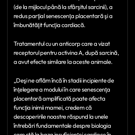
(de la mijlocul până la sfârşitul sarcinii), a
redus parţial senescenţa placentară şi a
îmbunătăţit funcţia cardiacă.
Tratamentul cu un anticorp care a vizat
receptorul pentru activina A, după sarcină,
a avut efecte similare la aceste animale.
„Deşi ne aflăm încă în stadii incipiente de
înţelegere a modului în care senescenţa
placentară amplificată poate afecta
funcţia inimii mamei, credem că
descoperirile noastre răspund la unele
întrebări fundamentale despre biologia
care stă la baza insuficienţei cardiace în