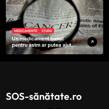
MEDICAMENTE
STUDII
Un medicament banal
pentru astm ar putea ajuta
în lupta împotriva
cancerului agresiv
SOS-sănătate.ro