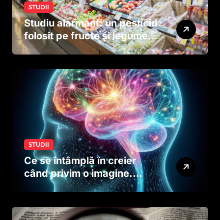
STUDII
Studiu alarmant: un pesticid
folosit pe fructe și legume
ar putea afecta dezvoltarea
creierului copiilor încă
dinainte de naștere
STUDII
Ce se întâmplă în creier
când privim o imagine.
Studiul care explică rolul
neuronilor