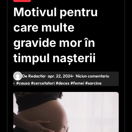
Motivul pentru
care multe
gravide mor în
timpul nașterii
De Redactia
apr. 22, 2024
Niciun comentariu
#
cauza
#
cercetatori
#
deces
#
femei
#
sarcina