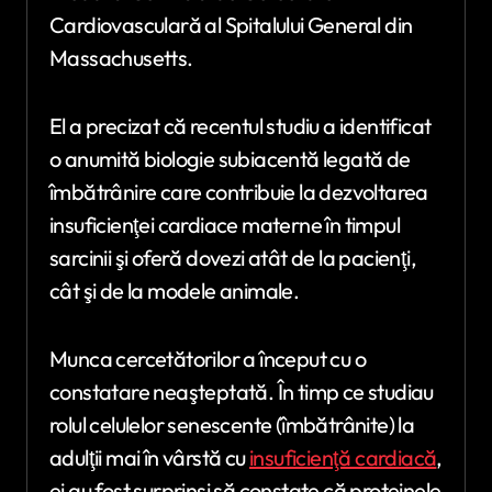
Cardiovasculară al Spitalului General din
Massachusetts.
El a precizat că recentul studiu a identificat
o anumită biologie subiacentă legată de
îmbătrânire care contribuie la dezvoltarea
insuficienţei cardiace materne în timpul
sarcinii şi oferă dovezi atât de la pacienţi,
cât şi de la modele animale.
Munca cercetătorilor a început cu o
constatare neaşteptată. În timp ce studiau
rolul celulelor senescente (îmbătrânite) la
adulţii mai în vârstă cu
insuficienţă cardiacă
,
ei au fost surprinşi să constate că proteinele