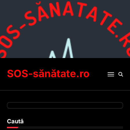
Sari
la
conținut
SOS-sănătate.ro
Caută