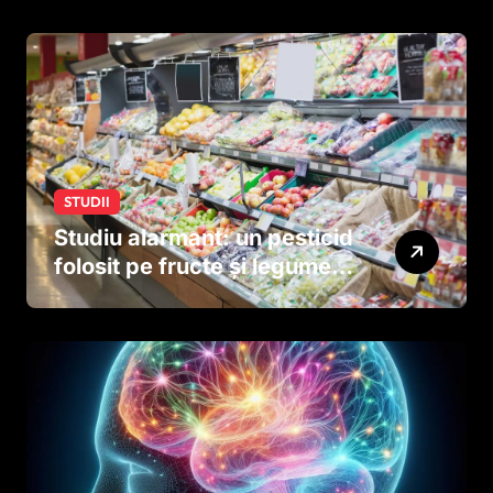
STUDII
Studiu alarmant: un pesticid
folosit pe fructe și legume
ar putea afecta dezvoltarea
creierului copiilor încă
dinainte de naștere