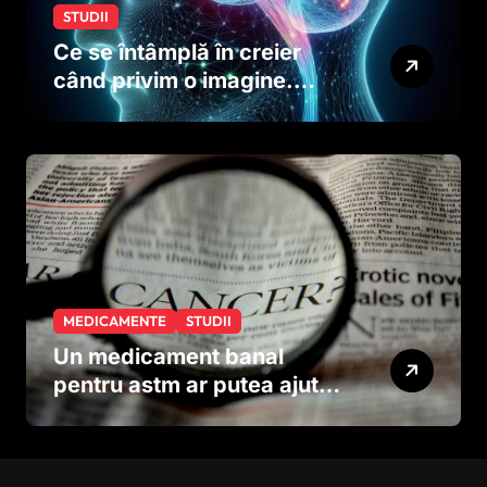
STUDII
Ce se întâmplă în creier
când privim o imagine.
Studiul care explică rolul
neuronilor
MEDICAMENTE
STUDII
Un medicament banal
pentru astm ar putea ajuta
în lupta împotriva
cancerului agresiv