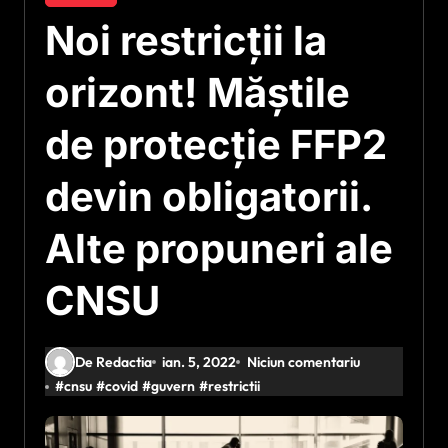
Noi restricții la
orizont! Măștile
de protecție FFP2
devin obligatorii.
Alte propuneri ale
CNSU
De Redactia
ian. 5, 2022
Niciun comentariu
#
cnsu
#
covid
#
guvern
#
restrictii