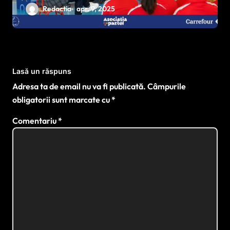
național pentru dezvoltarea
Redactia
apr. 9, 2025
sportului paralimpic
Lasă un răspuns
Adresa ta de email nu va fi publicată.
Câmpurile
obligatorii sunt marcate cu
*
Comentariu
*