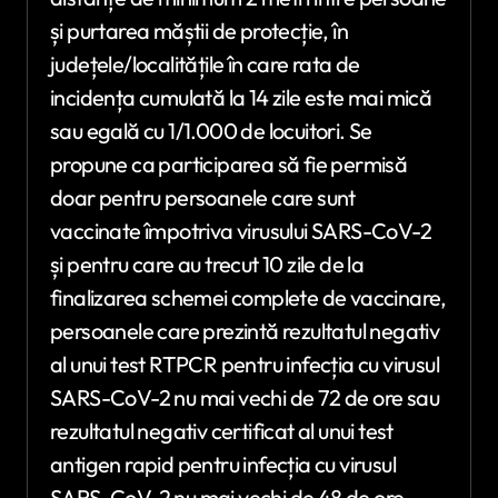
și purtarea măștii de protecție, în
județele/localitățile în care rata de
incidența cumulată la 14 zile este mai mică
sau egală cu 1/1.000 de locuitori. Se
propune ca participarea să fie permisă
doar pentru persoanele care sunt
vaccinate împotriva virusului SARS-CoV-2
și pentru care au trecut 10 zile de la
finalizarea schemei complete de vaccinare,
persoanele care prezintă rezultatul negativ
al unui test RTPCR pentru infecția cu virusul
SARS-CoV-2 nu mai vechi de 72 de ore sau
rezultatul negativ certificat al unui test
antigen rapid pentru infecția cu virusul
SARS-CoV-2 nu mai vechi de 48 de ore,