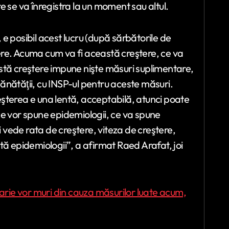
are se va înregistra la un moment sau altul.
e posibil acest lucru (după sărbătorile de
ştere. Acuma cum va fi această creştere, ce va
ă creştere impune nişte măsuri suplimentare,
 Sănătăţii, cu INSP-ul pentru aceste măsuri.
şterea e una lentă, acceptabilă, atunci poate
ce vor spune epidemiologii, ce va spune
i vede rata de creştere, viteza de creştere,
uită epidemiologii”, a afirmat Raed Arafat, joi
uarie vor muri din cauza măsurilor luate acum,