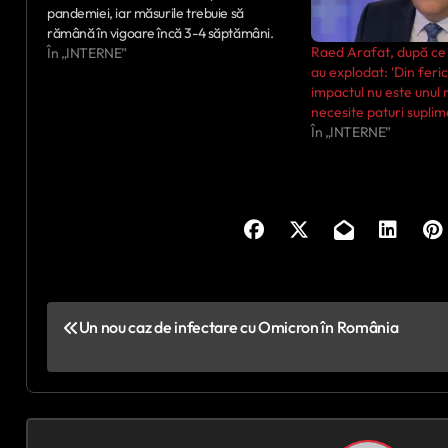
pandemiei, iar măsurile trebuie să
rămână în vigoare încă 3-4 săptămâni.
Raed Arafat, după ce
„Să zicem că ne adaptăm să controlăm
În „INTERNE”
au explodat: ‘Din feri
situația așa”, a spus Raed Arafat, la Digi
impactul nu este unul 
24, în legătură cu măsurile de…
necesite paturi supli
În „INTERNE”
N
Un nou caz de infectare cu Omicron în România
a
v
i