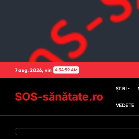
Sari
la
conținut
7 aug. 2026, vin
4:35:00 AM
ȘTIRI
SOS-sănătate.ro
VEDETE