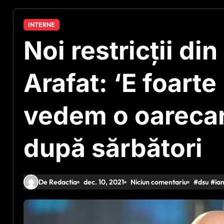
INTERNE
Noi restricții di
Arafat: ‘E foarte
vedem o oarecar
după sărbători
De Redactia
dec. 10, 2021
Niciun comentariu
#
dsu
#
ia