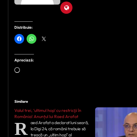
Distribuie:
Apreciază:
Încarc...
Similare
Valul trei, ‘ultimul hop’ cu restricţii în
România! Anunțul lui Raed Arafat
R
aed Arafat a declarat luni seară,
la Digi 24, că românii trebuie să
treacă un „ultim hop” al