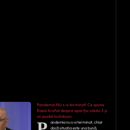
Pandemia NU s-a terminat! Ce spune
Raed Arafat despre apariția valului 3 și
un posibil lockdown
P
andemia nu s-a terminat, chiar
dacă situația este una bună,