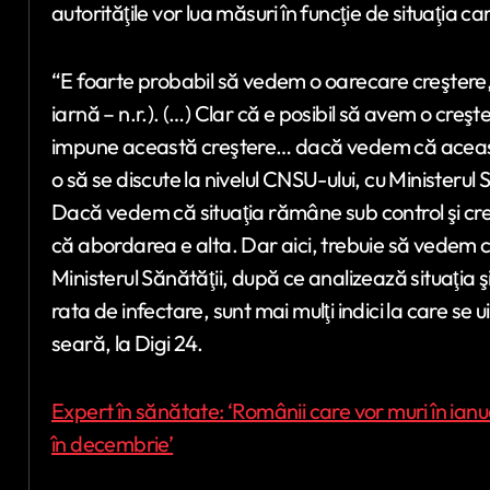
autorităţile vor lua măsuri în funcţie de situaţia c
“E foarte probabil să vedem o oarecare creştere, 
iarnă – n.r.). (…) Clar că e posibil să avem o cre
impune această creştere… dacă vedem că aceast
o să se discute la nivelul CNSU-ului, cu Ministerul
Dacă vedem că situaţia rămâne sub control şi cre
că abordarea e alta. Dar aici, trebuie să vedem 
Ministerul Sănătăţii, după ce analizează situaţia ş
rata de infectare, sunt mai mulţi indici la care se 
seară, la Digi 24.
Expert în sănătate: ‘Românii care vor muri în ian
în decembrie’