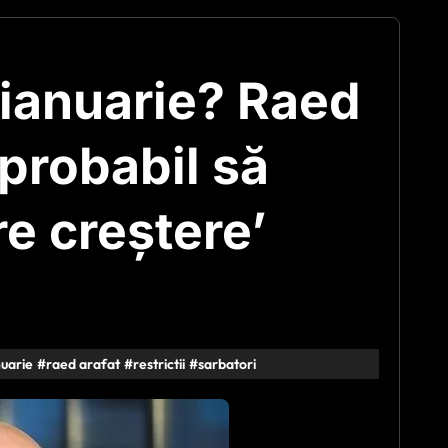
n ianuarie? Raed
 probabil să
e creştere’
nuarie
#
raed arafat
#
restrictii
#
sarbatori