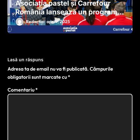
Asociația pastel și Carrefour
România lansează un program
național pentru dezvoltarea
Redactia
apr. 9, 2025
sportului paralimpic
Lasă un răspuns
Adresa ta de email nu va fi publicată.
Câmpurile
obligatorii sunt marcate cu
*
Comentariu
*