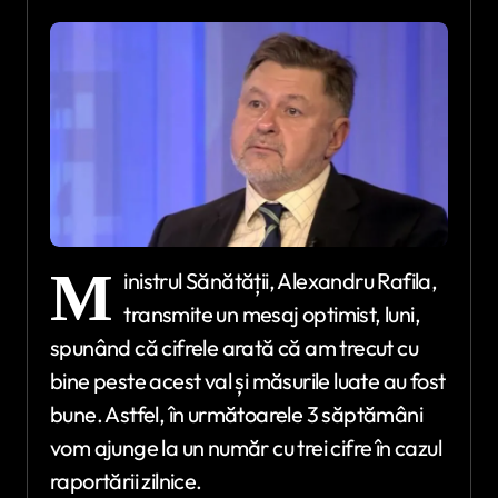
M
inistrul Sănătății, Alexandru Rafila,
transmite un mesaj optimist, luni,
spunând că cifrele arată că am trecut cu
bine peste acest val și măsurile luate au fost
bune. Astfel, în următoarele 3 săptămâni
vom ajunge la un număr cu trei cifre în cazul
raportării zilnice.