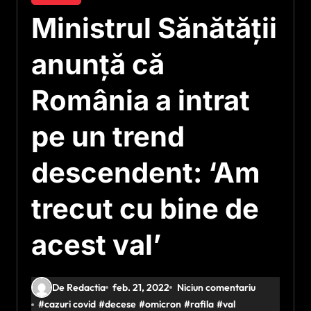
Ministrul Sănătății
anunță că
România a intrat
pe un trend
descendent: ‘Am
trecut cu bine de
acest val’
De Redactia
feb. 21, 2022
Niciun comentariu
#
cazuri covid
#
decese
#
omicron
#
rafila
#
val