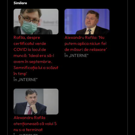
Similare
Rafila, despre
Alexandru Rafila: ‘Nu
certificatul verde
putem aplica niciun fel
COVID la locul de
de măsuri de relaxare’
muncă: ‘Ideal era să-l
În „INTERNE”
avem în septembrie.
Semnificația lui a scăzut
în timp’
În „INTERNE”
Alexandru Rafila
atenționează că valul 5
nu s-a terminat