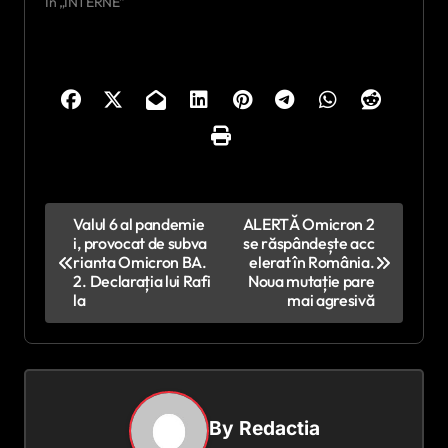
În „INTERNE”
N
Valul 6 al pandemie
ALERTĂ Omicron 2
i, provocat de subva
se răspândește acc
a
rianta Omicron BA.
elerat în România.
v
2. Declarația lui Rafi
Noua mutație pare
la
mai agresivă
i
g
a
r
By
Redactia