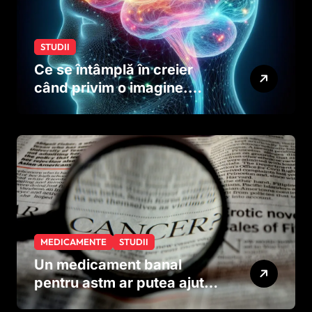
STUDII
Ce se întâmplă în creier
când privim o imagine.
Studiul care explică rolul
neuronilor
MEDICAMENTE
STUDII
Un medicament banal
pentru astm ar putea ajuta
în lupta împotriva