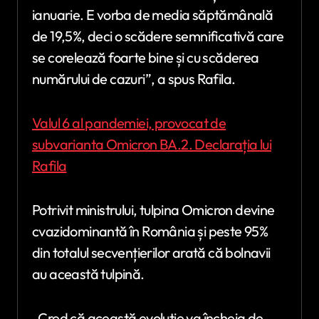
ianuarie. E vorba de media săptămânală
de 19,5%, deci o scădere semnificativă care
se corelează foarte bine și cu scăderea
numărului de cazuri”, a spus Rafila.
Valul 6 al pandemiei, provocat de
subvarianta Omicron BA.2. Declarația lui
Rafila
Potrivit ministrului, tulpina Omicron devine
cvazidominantă în România și peste 95%
din totalul secvențierilor arată că bolnavii
au această tulpină.
„Cred că această evoluție va încheia de