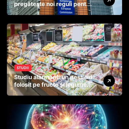
pregătește noi reguli pentru
tutun și țigările electronice
STUDII
Studiu alarmant: un pesticid
folosit pe fructe și legume
ar putea afecta dezvoltarea
creierului copiilor încă
dinainte de naștere