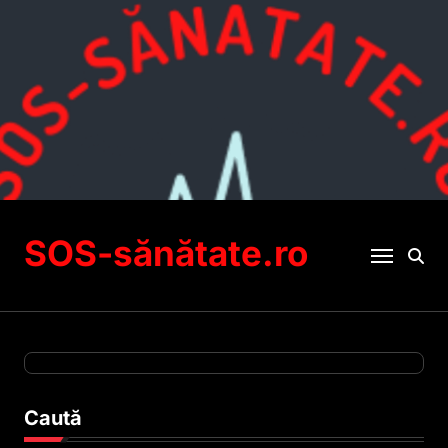
Sari
la
conținut
SOS-sănătate.ro
Caută