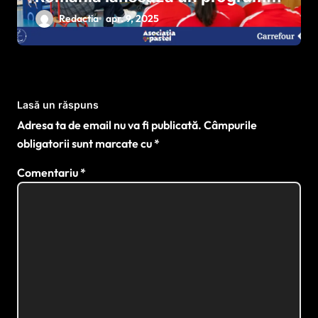
național pentru dezvoltarea
Redactia
apr. 9, 2025
sportului paralimpic
Lasă un răspuns
Adresa ta de email nu va fi publicată.
Câmpurile
obligatorii sunt marcate cu
*
Comentariu
*