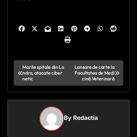
N
Marile spitale din Lo
Lansare de carte la
ndra, atacate ciber
Facultatea de Medi
a
netic
cină Veterinară
v
i
g
a
By
Redactia
r
e