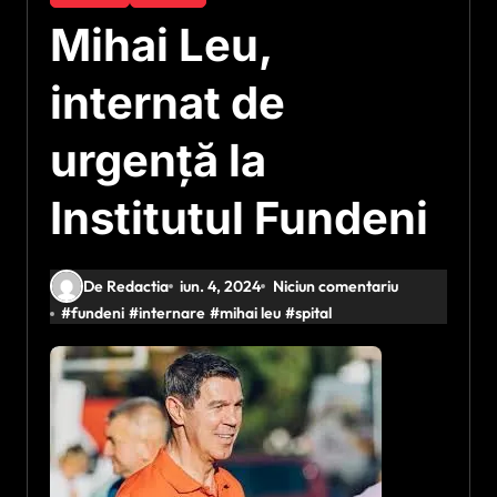
Mihai Leu,
internat de
urgență la
Institutul Fundeni
De Redactia
iun. 4, 2024
Niciun comentariu
#
fundeni
#
internare
#
mihai leu
#
spital