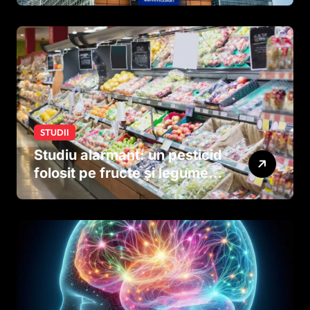
STUDII
Studiu alarmant: un pesticid
folosit pe fructe și legume
ar putea afecta dezvoltarea
creierului copiilor încă
dinainte de naștere