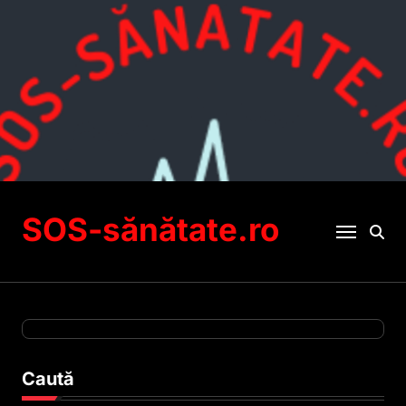
Sari
la
conținut
SOS-sănătate.ro
Caută