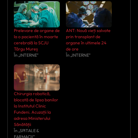
Prelevare de organe de
ANT: Nouă vieți salvate
la o pacientă în moarte
prin transplant de
cerebrală la SCJU
organe în ultimele 24
Târgu Mureș
de ore
În „INTERNE”
În „INTERNE”
Chirurgia robotică,
blocată de lipsa banilor
la Institutul Clinic
Fundeni. Acuzații la
adresa Ministerului
Sănătății
În „SPITALE &
FARMACII”