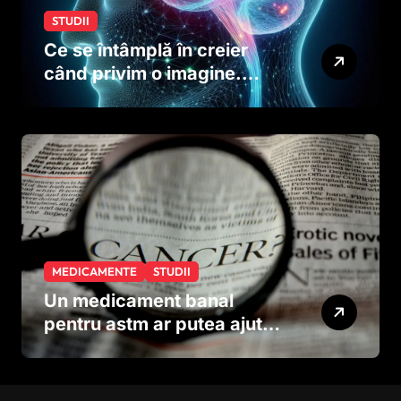
STUDII
Ce se întâmplă în creier
când privim o imagine.
Studiul care explică rolul
neuronilor
MEDICAMENTE
STUDII
Un medicament banal
pentru astm ar putea ajuta
în lupta împotriva
cancerului agresiv