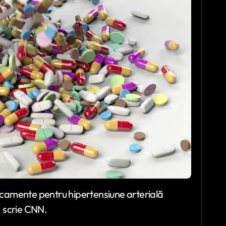
dicamente pentru hipertensiune arterială
, scrie CNN.