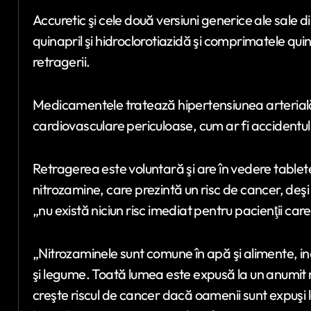
Accuretic şi cele două versiuni generice ale sale
quinapril şi hidroclorotiazidă şi comprimatele quin
retragerii.
Medicamentele tratează hipertensiunea arterială,
cardiovasculare periculoase, cum ar fi accidentul
Retragerea este voluntară şi are în vedere tablete
nitrozamine, care prezintă un risc de cancer, deş
„nu există niciun risc imediat pentru pacienţii ca
„Nitrozaminele sunt comune în apă şi alimente, inc
şi legume. Toată lumea este expusă la un anumit n
creşte riscul de cancer dacă oamenii sunt expuşi 