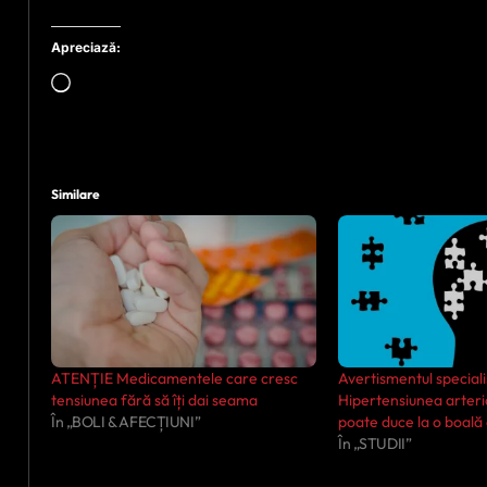
Apreciază:
Încarc...
Similare
ATENȚIE Medicamentele care cresc
Avertismentul specialiș
tensiunea fără să îți dai seama
Hipertensiunea arteri
În „BOLI & AFECȚIUNI”
poate duce la o boală 
În „STUDII”