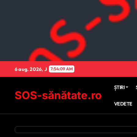
Sari
la
conținut
6 aug. 2026, J
7:54:10 AM
ȘTIRI
SOS-sănătate.ro
VEDETE