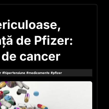
riculoase,
ță de Pfizer:
l de cancer
r
#
hipertensiune
#
medicamente
#
pfizer