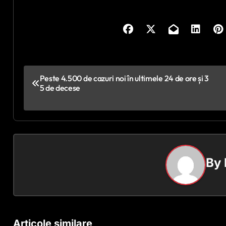
N
Peste 4.500 de cazuri noi în ultimele 24 de ore și 3
5 de decese
a
v
i
g
By
a
r
e
Articole similare