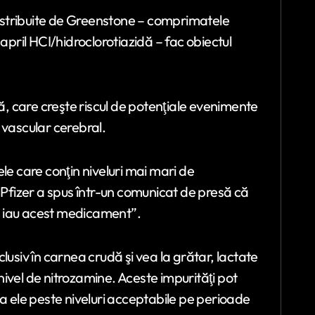
 distribuite de Greenstone – comprimatele
april HCI/hidroclorotiazidă – fac obiectul
 care creşte riscul de potenţiale evenimente
 vascular cerebral.
le care conţin niveluri mai mari de
i Pfizer a spus într-un comunicat de presă că
re iau acest medicament”.
lusiv în carnea crudă şi vea la grătar, lactate
ivel de nitrozamine. Aceste impurităţi pot
la ele peste niveluri acceptabile pe perioade