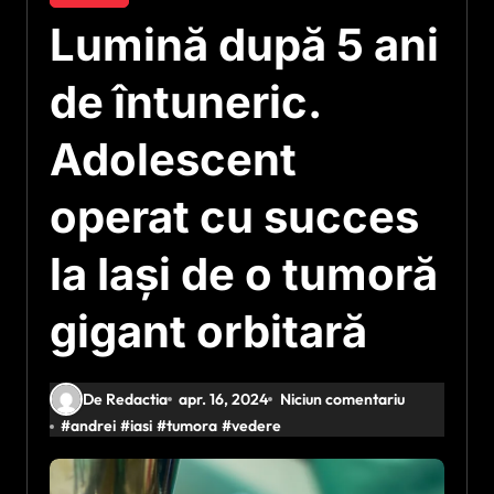
Lumină după 5 ani
de întuneric.
Adolescent
operat cu succes
la Iași de o tumoră
gigant orbitară
De Redactia
apr. 16, 2024
Niciun comentariu
#
andrei
#
iasi
#
tumora
#
vedere