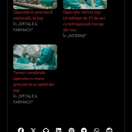
Operație în premieră
Operație rară la Iași:
națională, la Iași
Un bărbat de 37 de ani
În „SPITALE &
cu tetrapareză merge
FARMACII”
din nou
În „INTERNE”
Tumori cerebrale
operate cu mare
precizie la un spital din
Iași
În „SPITALE &
FARMACII”