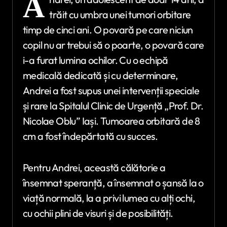
A
trăit cu umbra unei tumori orbitare
timp de cinci ani. O povară pe care niciun
copil nu ar trebui să o poarte, o povară care
i-a furat lumina ochilor. Cu o echipă
medicală dedicată și cu determinare,
Andrei a fost supus unei intervenții speciale
și rare la Spitalul Clinic de Urgență „Prof. Dr.
Nicolae Oblu” Iași. Tumoarea orbitară de 8
cm a fost îndepărtată cu succes.
Pentru Andrei, această călătorie a
însemnat speranță, a însemnat o șansă la o
viață normală, la a privi lumea cu alți ochi,
cu ochii plini de visuri și de posibilități.