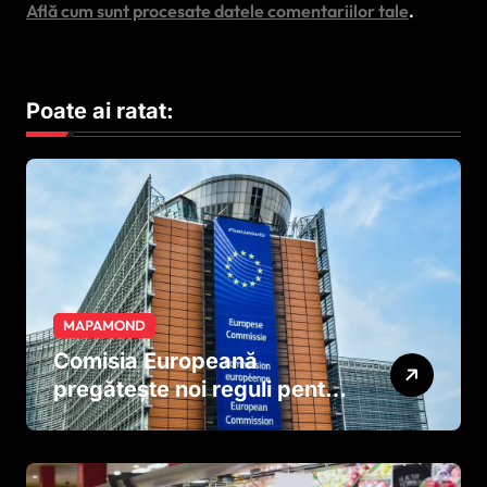
Află cum sunt procesate datele comentariilor tale
.
Poate ai ratat:
MAPAMOND
Comisia Europeană
pregătește noi reguli pentru
tutun și țigările electronice