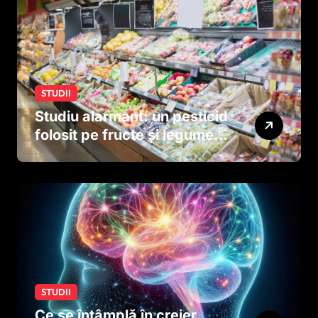
STUDII
Studiu alarmant: un pesticid
folosit pe fructe și legume
ar putea afecta dezvoltarea
creierului copiilor încă
dinainte de naștere
STUDII
Ce se întâmplă în creier