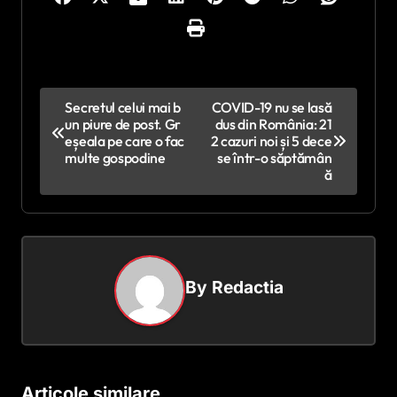
N
Secretul celui mai b
COVID-19 nu se lasă
un piure de post. Gr
dus din România: 21
a
eșeala pe care o fac
2 cazuri noi și 5 dece
v
multe gospodine
se într-o săptămân
ă
i
g
a
r
By
Redactia
e
î
n
a
Articole similare