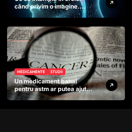
când privim o imagine.
Studiul care explică rolul
neuronilor
MEDICAMENTE
STUDII
Un medicament banal
pentru astm ar putea ajuta
în lupta împotriva
cancerului agresiv