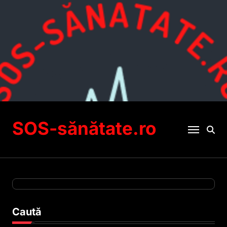
Sari
la
conținut
SOS-sănătate.ro
Caută