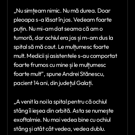
„Nu simțeam nimic. Nu mă durea. Doar
pleoapa s-a lăsat în jos. Vedeam foarte
puțin. Nu mi-am dat seama că am o
tumoră, dar ochiul era jos și m-am dus la
spital să mă caut. Le mulțumesc foarte
mult. Medicii și asistentele s-au comportat
foarte frumos cu mine și le mulțumesc
foarte mult”, spune Andrei Stănescu,
pacient 14 ani, din județul Galați.
„A venit la noi la spital pentru că ochiul
stâng îi ieșea din orbită. Asta se numește
exoftalmie. Nu mai vedea bine cu ochiul
stâng și atât cât vedea, vedea dublu.