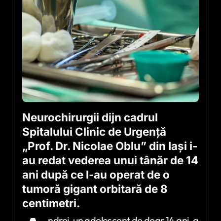
Neurochirurgii dijn cadrul
Spitalului Clinic de Urgență
„Prof. Dr. Nicolae Oblu” din Iași i-
au redat vederea unui tânăr de 14
ani după ce l-au operat de o
tumoră gigant orbitară de 8
centimetri.
ndrei, un adolescent de doar 14 ani, a