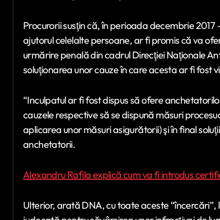
Procurorii susţin că, în perioada decembrie 2017 –
ajutorul celelalte persoane, ar fi promis că va o
urmărire penală din cadrul Direcţiei Naţionale Ant
soluţionarea unor cauze în care acesta ar fi fost vi
“Inculpatul ar fi fost dispus să ofere anchetatori
cauzele respective să se dispună măsuri procesual
aplicarea unor măsuri asigurătorii) şi în final solu
anchetatorii.
Alexandru Rafila explică cum va fi introdus certif
Ulterior, arată DNA, cu toate aceste “încercări”, l
judecată pentru săvârşirea unor infracţiuni de lua