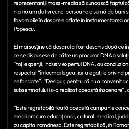
reprezentanţii mass-media să cunoască faptul că
nici nu am dat vreunei persoane o sumă de bani sau
favorabile în dosarele aflate în instrumentarea o
Popescu.
El mai susţine că dosarul a fost deschis după ce 
ce se dispusese de către un procuror DNA o soluţi
“toţi experţii, inclusiv expertul DNA, au concluzio
respectat “întocmai legea, iar alegaţiile privind 
nefondate”. “Desigur, pentru că nu a convenit acuz
subsemnatului i s-a realizat această înscenare”, 
“Este regretabilă toată această campanie concert
medii precum educaţional, cultural, medical, juri
cu capital românesc. Este regretabil că, în Romani