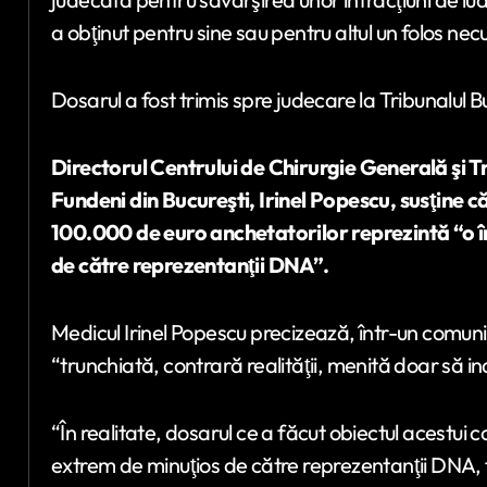
a obţinut pentru sine sau pentru altul un folos nec
Dosarul a fost trimis spre judecare la Tribunalul B
Directorul Centrului de Chirurgie Generală şi Tr
Fundeni din Bucureşti, Irinel Popescu, susţine c
100.000 de euro anchetatorilor reprezintă “o 
de către reprezentanţii DNA”.
Medicul Irinel Popescu precizează, într-un comun
“trunchiată, contrară realităţii, menită doar să i
“În realitate, dosarul ce a făcut obiectul acestui
extrem de minuţios de către reprezentanţii DNA, fi