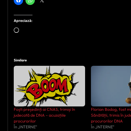
Apreciază:
Încarc...
Similare
Foști președinți ai CNAS, trimiși în
Florian Bodog, fost mi
judecată de DNA – acuzațiile
Sănătății, trimis în ju
procurorilor
procurorilor DNA
În „INTERNE”
În „INTERNE”