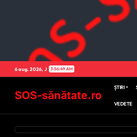
Sari
la
conținut
6 aug. 2026, J
3:56:50 AM
ȘTIRI
SOS-sănătate.ro
VEDETE