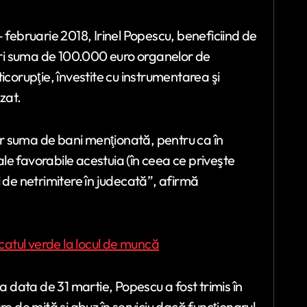
 februarie 2018, Irinel Popescu, beneficiind de
feri suma de 100.000 euro organelor de
icorupţie, învestite cu instrumentarea şi
zat.
lor suma de bani menţionată, pentru ca în
e favorabile acestuia (în ceea ce priveşte
ţii de netrimitere în judecată”, afirmă
icatul verde la locul de muncă
a data de 31 martie, Popescu a fost trimis în
re de mită şi abuz în serviciu dacă funcţionarul