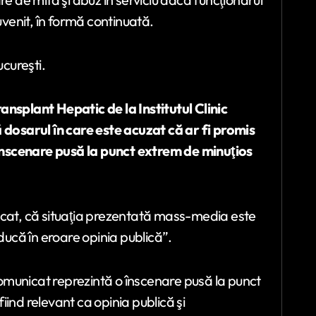
uvenit, în formă continuată.
ucureşti.
ansplant Hepatic de la Institutul Clinic
ă dosarul în care este acuzat că ar fi promis
înscenare pusă la punct extrem de minuţios
icat, că situaţia prezentată mass-media este
nducă în eroare opinia publică”.
 comunicat reprezintă o înscenare pusă la punct
ind relevant ca opinia publică şi