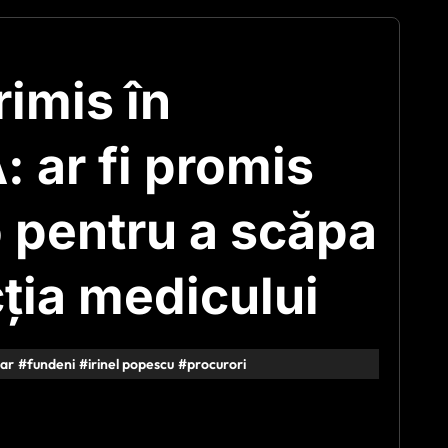
rimis în
 ar fi promis
 pentru a scăpa
ția medicului
ar
#
fundeni
#
irinel popescu
#
procurori