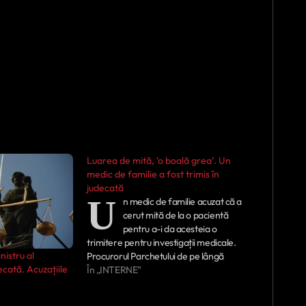
Luarea de mită, ‘o boală grea’. Un
medic de familie a fost trimis în
judecată
U
n medic de familie acuzat că a
cerut mită de la o pacientă
pentru a-i da acesteia o
trimitere pentru investigații medicale.
nistru al
Procurorul Parchetului de pe lângă
decată. Acuzațiile
Tribunalul Dâmboviţa a întocmit
În „INTERNE”
rechizitoriul şi a dispus trimiterea în
judecată a unui medic de familie, pentru