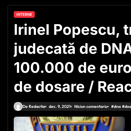
INTERNE
Irinel Popescu, t
judecată de DNA:
100.000 de euro
de dosare / Reac
De Redactia
dec. 9, 2021
Niciun comentariu
#
dna
#
dos