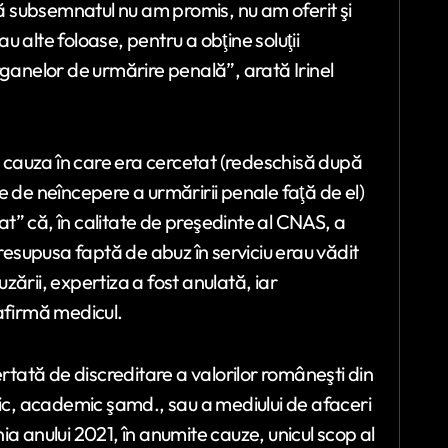
 subsemnatul nu am promis, nu am oferit şi
 alte foloase, pentru a obţine soluţii
rganelor de urmărire penală”, arată Irinel
în cauza în care era cercetat (redeschisă după
e de neîncepere a urmăririi penale faţă de el)
nat” că, în calitate de preşedinte al CNAS, a
presupusa faptă de abuz în serviciu erau vădit
ării, expertiza a fost anulată, iar
afirmă medicul.
ată de discreditare a valorilor româneşti din
dic, academic şamd., sau a mediului de afaceri
a anului 2021, în anumite cauze, unicul scop al