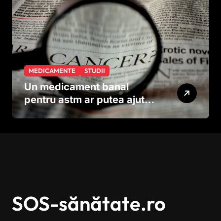
MEDICAMENTE
STUDII
Un medicament banal
pentru astm ar putea ajuta
în lupta împotriva
cancerului agresiv
SOS-sănătate.ro