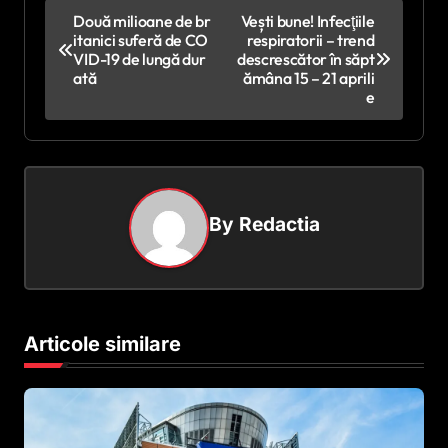
N
Două milioane de br
Vești bune! Infecţiile
itanici suferă de CO
respiratorii – trend
a
VID-19 de lungă dur
descrescător în săpt
v
ată
ămâna 15 – 21 aprili
e
i
g
a
r
By
Redactia
e
î
n
a
Articole similare
r
t
i