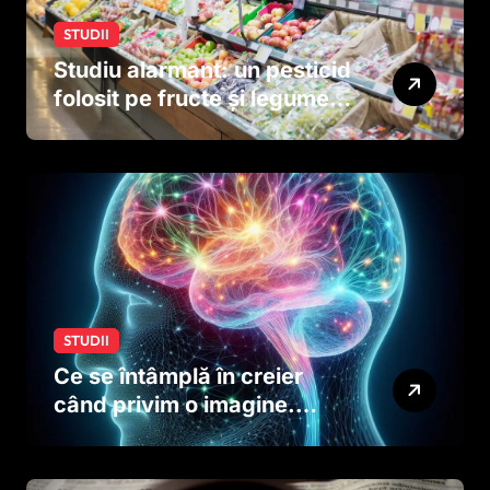
STUDII
Studiu alarmant: un pesticid
folosit pe fructe și legume
ar putea afecta dezvoltarea
creierului copiilor încă
dinainte de naștere
STUDII
Ce se întâmplă în creier
când privim o imagine.
Studiul care explică rolul
neuronilor