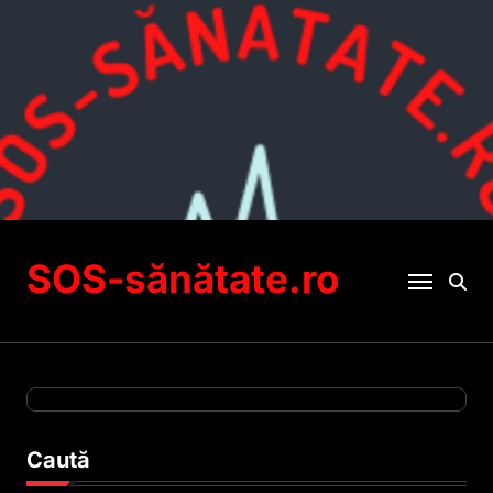
Sari
la
conținut
SOS-sănătate.ro
Caută