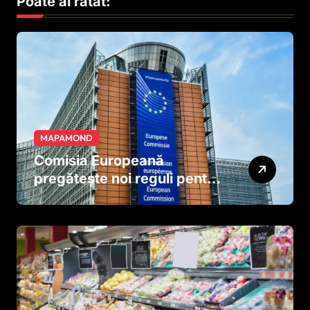
Poate ai ratat:
MAPAMOND
Comisia Europeană
pregătește noi reguli pentru
tutun și țigările electronice