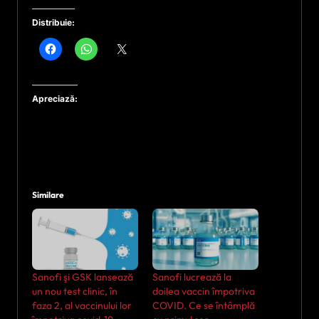
Distribuie:
Apreciază:
Similare
Sanofi şi GSK lansează
Sanofi lucrează la
un nou test clinic, în
doilea vaccin împotriva
faza 2, al vaccinului lor
COVID. Ce se întâmplă