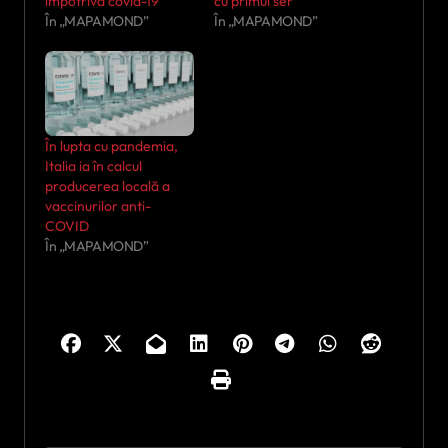
împotriva covid-19
cu primul ser
În „MAPAMOND”
În „MAPAMOND”
În lupta cu pandemia,
Italia ia în calcul
producerea locală a
vaccinurilor anti-
COVID
În „MAPAMOND”