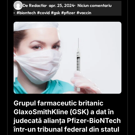
De Redactia
apr. 25, 2024
Niciun comentariu
#
biontech
#
covid
#
gsk
#
pfizer
#
vaccin
Grupul farmaceutic britanic
GlaxoSmithKline (GSK) a dat în
judecată alianţa Pfizer-BioNTech
într-un tribunal federal din statul