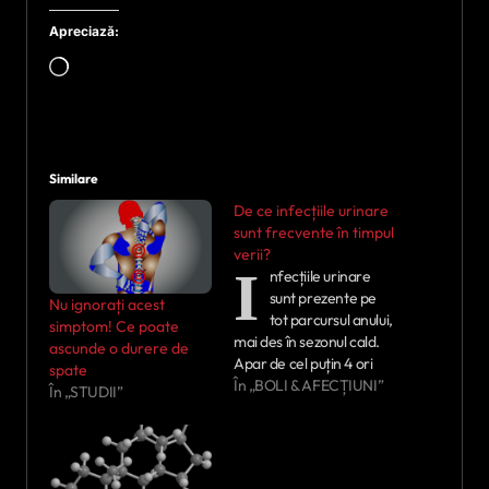
Apreciază:
Încarc...
Similare
De ce infecțiile urinare
sunt frecvente în timpul
verii?
I
nfecțiile urinare
sunt prezente pe
Nu ignorați acest
tot parcursul anului,
simptom! Ce poate
mai des în sezonul cald.
ascunde o durere de
Apar de cel puțin 4 ori
spate
mai frecvent la femei
În „BOLI & AFECȚIUNI”
În „STUDII”
decât la bărbați din
cauza caracteristicilor
anatomice, ceea ce
facilitează pătrunderea