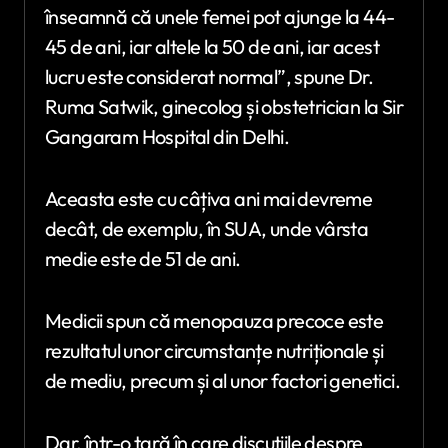
înseamnă că unele femei pot ajunge la 44-
45 de ani, iar altele la 50 de ani, iar acest
lucru este considerat normal”, spune Dr.
Ruma Satwik, ginecolog și obstetrician la Sir
Gangaram Hospital din Delhi.
Aceasta este cu câțiva ani mai devreme
decât, de exemplu, în SUA, unde vârsta
medie este de 51 de ani.
Medicii spun că menopauza precoce este
rezultatul unor circumstanțe nutriționale și
de mediu, precum și al unor factori genetici.
Dar, într-o țară în care discuțiile despre