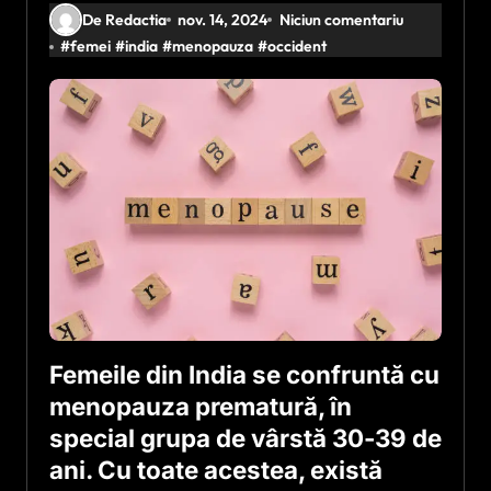
De Redactia
nov. 14, 2024
Niciun comentariu
#
femei
#
india
#
menopauza
#
occident
Femeile din India se confruntă cu
menopauza prematură, în
special grupa de vârstă 30-39 de
ani. Cu toate acestea, există