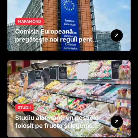
MAPAMOND
Comisia Europeană
pregătește noi reguli pentru
tutun și țigările electronice
STUDII
Studiu alarmant: un pesticid
folosit pe fructe și legume
ar putea afecta dezvoltarea