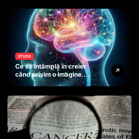
creierului copiilor încă
dinainte de naștere
STUDII
Ce se întâmplă în creier
când privim o imagine.
Studiul care explică rolul
neuronilor