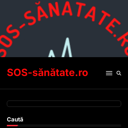
Sari
la
conținut
SOS-sănătate.ro
Caută