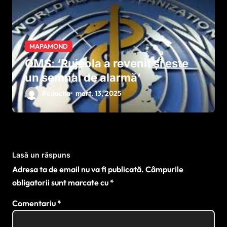
MAPAMOND
OMS: ‘Rujeola a revenit și este
un semnal de alarmă’
Redactia
mart. 13, 2025
Lasă un răspuns
Adresa ta de email nu va fi publicată.
Câmpurile
obligatorii sunt marcate cu
*
Comentariu
*