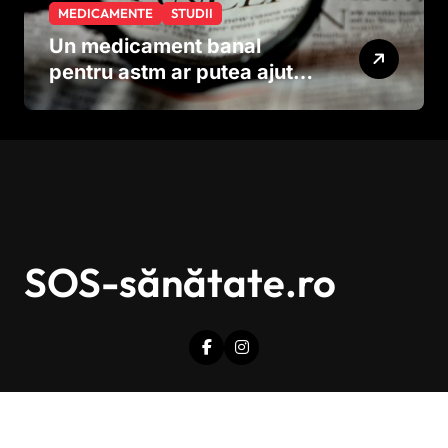
MEDICAMENTE
STUDII
Un medicament banal
pentru astm ar putea ajuta
în lupta împotriva
cancerului agresiv
SOS-sănătate.ro
Drepturi de autor © Toate drepturile sunt rezervate.
|