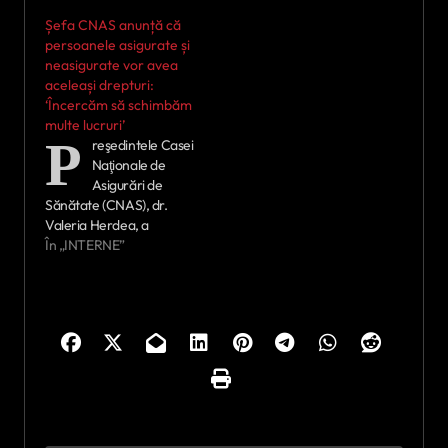
Șefa CNAS anunță că
persoanele asigurate și
neasigurate vor avea
aceleași drepturi:
‘Încercăm să schimbăm
multe lucruri’
P
reşedintele Casei
Naţionale de
Asigurări de
Sănătate (CNAS), dr.
Valeria Herdea, a
declarat, miercuri, la
În „INTERNE”
Târgu Mureş, în cadrul
unei întâlniri de lucru cu
profesioniştii
din sănătate, că se
doreşte semnarea unui
nou contract începând cu
data de 1 iulie, care va
avea o serie de
modificări, dar nu
spectaculoase, şi…