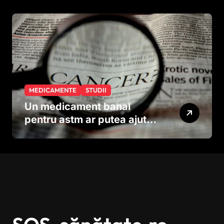
neuronilor
MEDICAMENTE
STUDII
Un medicament banal
pentru astm ar putea ajuta
în lupta împotriva
cancerului agresiv