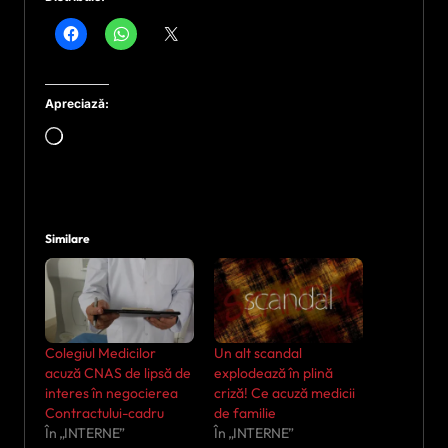
Apreciază:
Încarc...
Similare
Colegiul Medicilor
Un alt scandal
acuză CNAS de lipsă de
explodează în plină
interes în negocierea
criză! Ce acuză medicii
Contractului-cadru
de familie
În „INTERNE”
În „INTERNE”