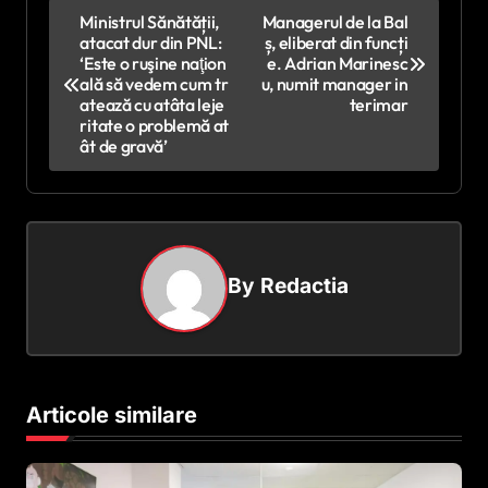
N
Ministrul Sănătății,
Managerul de la Bal
atacat dur din PNL:
ș, eliberat din funcți
a
‘Este o ruşine naţion
e. Adrian Marinesc
v
ală să vedem cum tr
u, numit manager in
atează cu atâta leje
terimar
i
ritate o problemă at
ât de gravă’
g
a
r
e
By
Redactia
î
n
a
r
Articole similare
t
i