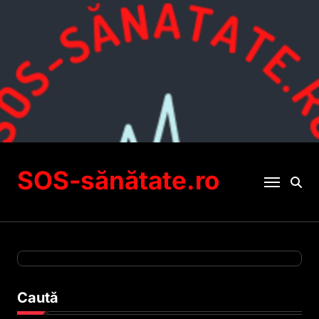
Sari
la
conținut
SOS-sănătate.ro
Caută