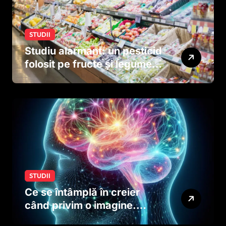
STUDII
Studiu alarmant: un pesticid
folosit pe fructe și legume
ar putea afecta dezvoltarea
creierului copiilor încă
dinainte de naștere
STUDII
Ce se întâmplă în creier
când privim o imagine.
Studiul care explică rolul