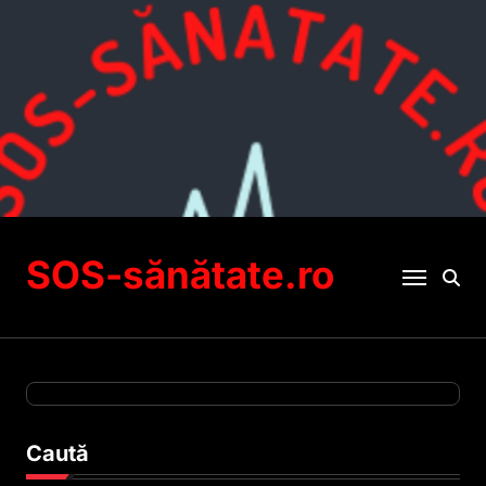
Sari
la
conținut
SOS-sănătate.ro
Caută