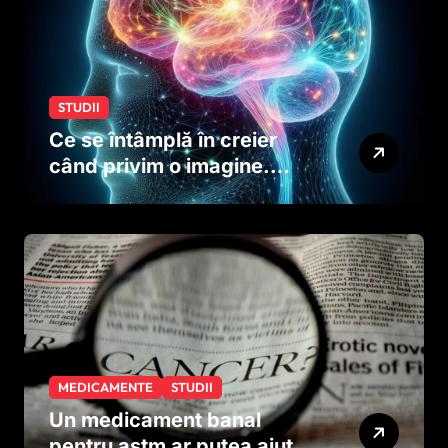
STUDII
Ce se întâmplă în creier
când privim o imagine.
Studiul care explică rolul
neuronilor
MEDICAMENTE
STUDII
Un medicament banal
pentru astm ar putea ajuta