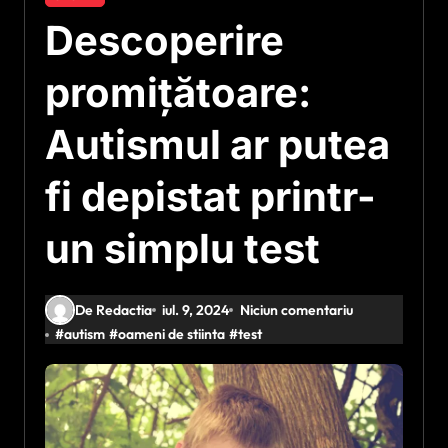
Descoperire
promițătoare:
Autismul ar putea
fi depistat printr-
un simplu test
De Redactia
iul. 9, 2024
Niciun comentariu
#
autism
#
oameni de stiinta
#
test