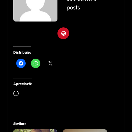
posts
Distribuie:
Apreciază:
Încarc...
Similare