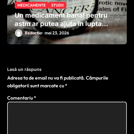
MEDICAMENTE
STUDII
Un medicament banal pentru
astm ar putea ajuta în lupta
împotriva cancerului agresiv
Redactia
mai 23, 2026
Lasă un răspuns
Adresa ta de email nu va fi publicată.
Câmpurile
obligatorii sunt marcate cu
*
Comentariu
*