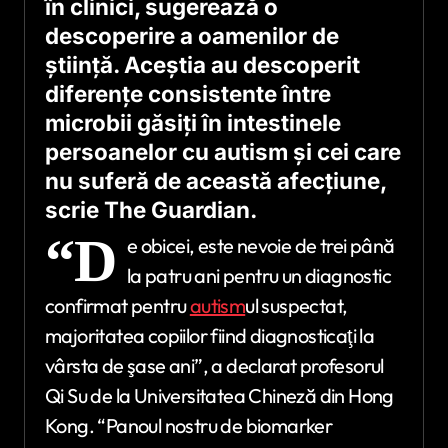
în clinici, sugerează o
descoperire a oamenilor de
ştiinţă. Aceştia au descoperit
diferenţe consistente între
microbii găsiţi în intestinele
persoanelor cu autism şi cei care
nu suferă de această afecţiune,
scrie The Guardian.
“D
e obicei, este nevoie de trei până
la patru ani pentru un diagnostic
confirmat pentru
autism
ul suspectat,
majoritatea copiilor fiind diagnosticaţi la
vârsta de şase ani”, a declarat profesorul
Qi Su de la Universitatea Chineză din Hong
Kong. “Panoul nostru de biomarker