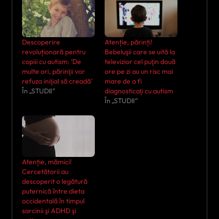
Descoperire
Atenție, părinți!
revoluționară pentru
Bebeluşii care se uită la
copiii cu autism: ‘De
televizior cel puţin două
multe ori, părinţii vor
ore pe zi au un risc mai
refuza iniţial să creadă’
mare de a fi
În „STUDII”
diagnosticaţi cu autism
În „STUDII”
Atenție, mămici!
Cercetătorii au
descoperit o legătură
puternică între dieta
occidentală în timpul
sarcinii şi ADHD şi