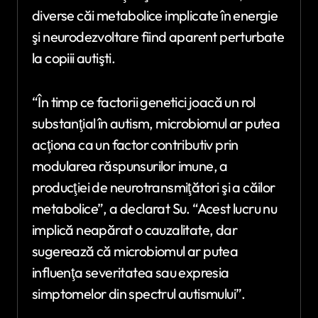
diverse căi metabolice implicate în energie
şi neurodezvoltare fiind aparent perturbate
la copiii autişti.
“În timp ce factorii genetici joacă un rol
substanţial în autism, microbiomul ar putea
acţiona ca un factor contributiv prin
modularea răspunsurilor imune, a
producţiei de neurotransmiţători şi a căilor
metabolice”, a declarat Su. “Acest lucru nu
implică neapărat o cauzalitate, dar
sugerează că microbiomul ar putea
influenţa severitatea sau expresia
simptomelor din spectrul autismului”.