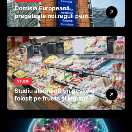
Comisia Europeană
pregătește noi reguli pentru
tutun și țigările electronice
STUDII
Studiu alarmant: un pesticid
folosit pe fructe și legume
ar putea afecta dezvoltarea
creierului copiilor încă
dinainte de naștere