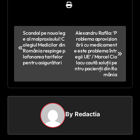
N
Scandal pe noua leg
Alexandru Rafila: ‘P
e al malpraxisului! C
roblema aprovizion
a
olegiul Medicilor din
ării cu medicament
v
România respinge p
e este problema într
lafonarea tarifelor
egii UE’ / Marcel Cio
i
pentru asigurători
lacu caută soluții pe
ntru pacienții din Ro
g
mânia
a
r
e
î
By
Redactia
n
a