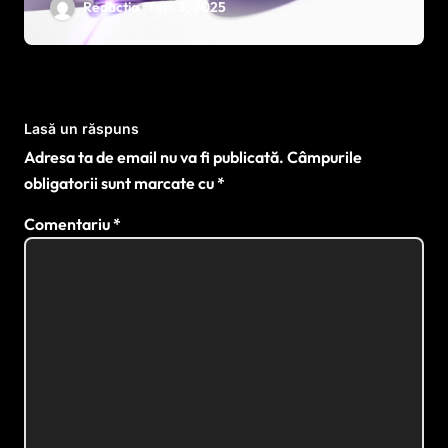
ochi – noul produs inovator
Redactia
feb. 3, 2025
destinat zonei ochilor
Lasă un răspuns
Adresa ta de email nu va fi publicată.
Câmpurile
obligatorii sunt marcate cu
*
Comentariu
*