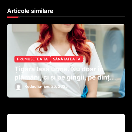
r
Articole similare
t
i
c
o
l
FRUMUSEȚEA TA
SĂNĂTATEA TA
e
Țigara lasă urme. Nu doar în
plămâni, ci și pe gingii, pe dinți
și în fiecare etapă a
Redactia
iun. 23, 2025
tratamentului dentar