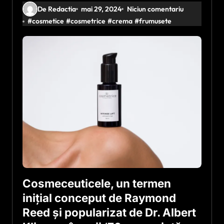
De Redactia
mai 29, 2024
Niciun comentariu
#
cosmetice
#
cosmetrice
#
crema
#
frumusete
Cosmeceuticele, un termen
inițial conceput de Raymond
Reed și popularizat de Dr. Albert