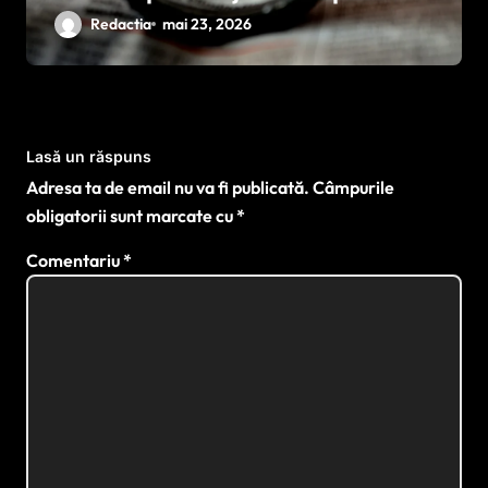
împotriva cancerului agresiv
Redactia
mai 23, 2026
Lasă un răspuns
Adresa ta de email nu va fi publicată.
Câmpurile
obligatorii sunt marcate cu
*
Comentariu
*