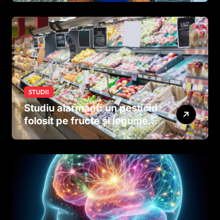
STUDII
Studiu alarmant: un pesticid
folosit pe fructe și legume
ar putea afecta dezvoltarea
creierului copiilor încă
dinainte de naștere