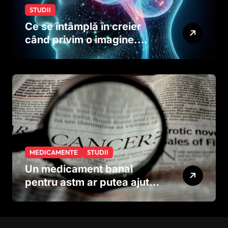
STUDII
Ce se întâmplă în creier
când privim o imagine.
Studiul care explică rolul
neuronilor
MEDICAMENTE
STUDII
Un medicament banal
pentru astm ar putea ajuta
în lupta împotriva
cancerului agresiv