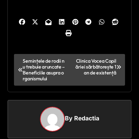
N
Semințele de rodii n
Clinica Vocea Copil
u trebuie aruncate –
ăriei sărbătorește 1
a
Beneficiile asupra o
an de existență
v
rganismului
i
g
a
By
Redactia
r
e