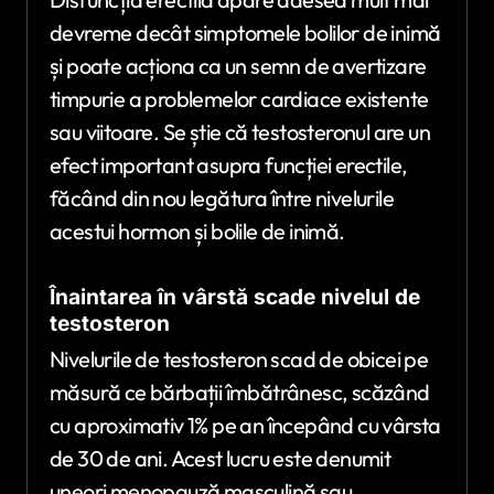
devreme decât simptomele bolilor de inimă
și poate acționa ca un semn de avertizare
timpurie a problemelor cardiace existente
sau viitoare. Se știe că testosteronul are un
efect important asupra funcției erectile,
făcând din nou legătura între nivelurile
acestui hormon și bolile de inimă.
Înaintarea în vârstă scade nivelul de
testosteron
Nivelurile de testosteron scad de obicei pe
măsură ce bărbații îmbătrânesc, scăzând
cu aproximativ 1% pe an începând cu vârsta
de 30 de ani. Acest lucru este denumit
uneori menopauză masculină sau