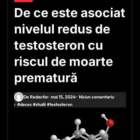
De ce este asociat
nivelul redus de
testosteron cu
riscul de moarte
prematură
De Redactia
mai 15, 2024
Niciun comentariu
#
deces
#
studii
#
testosteron