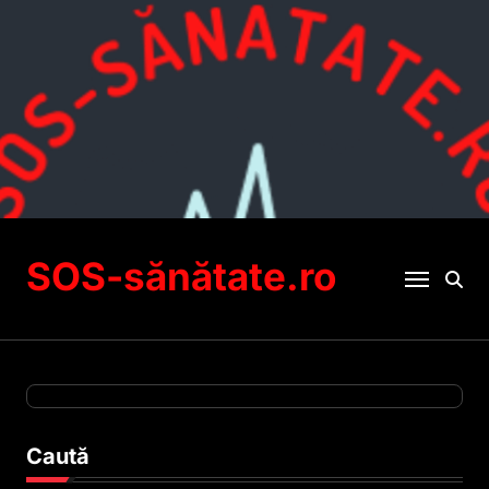
Sari
la
conținut
SOS-sănătate.ro
Caută