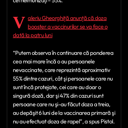
cei neimunizaţi – 55%.
V
aleriu Gheorghiță anunță că doza
booster a vaccinurilor se va face o
dată la patru luni
“Putem observa în continuare că ponderea
cea mai mare încă o au persoanele
nevaccinate, care reprezintă aproximativ
55% dintre cazuri, cât şi persoanele care nu
sunt încă protejate, cei care au doar o
singură doză, dar şi 47% din cazuri sunt
persoane care nu şi-au făcut doza a treia,
au depăşit 6 luni de la vaccinarea primară şi
nu au efectuat doza de rapel”, a spus Pistol.