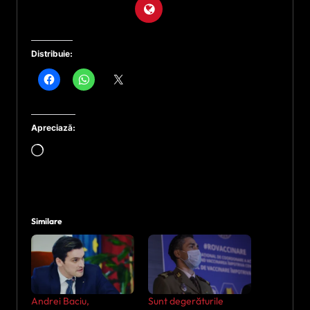
Distribuie:
Apreciază:
Încarc...
Similare
Andrei Baciu,
Sunt degerăturile