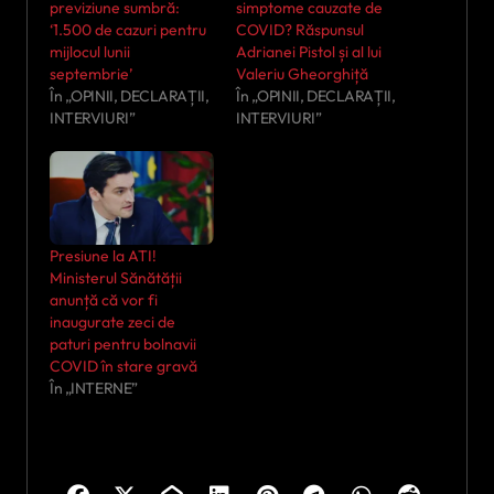
previziune sumbră:
simptome cauzate de
‘1.500 de cazuri pentru
COVID? Răspunsul
mijlocul lunii
Adrianei Pistol și al lui
septembrie’
Valeriu Gheorghiță
În „OPINII, DECLARAȚII,
În „OPINII, DECLARAȚII,
INTERVIURI”
INTERVIURI”
Presiune la ATI!
Ministerul Sănătății
anunță că vor fi
inaugurate zeci de
paturi pentru bolnavii
COVID în stare gravă
În „INTERNE”