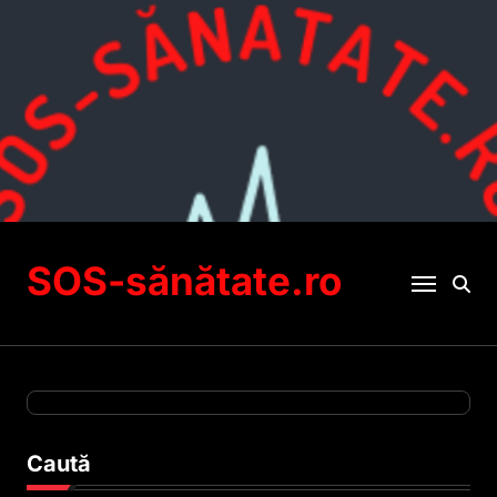
Sari
la
conținut
SOS-sănătate.ro
Caută