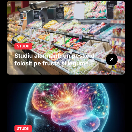
STUDII
Studiu alarmant: un pesticid
folosit pe fructe și legume
ar putea afecta dezvoltarea
creierului copiilor încă
dinainte de naștere
STUDII