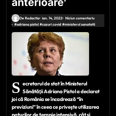
anterioare’
De Redactia
ian. 14, 2022
Niciun comentariu
#
adriana pistol
#
cazuri covid
#
ministerul sanatatii
S
ecretarul de stat în Ministerul
Sănătăţii Adriana Pistol a declarat
joi că România se încadrează “în
previziuni” în ceea ce priveşte utilizarea
paturilor de terapie intensivă, cât şi