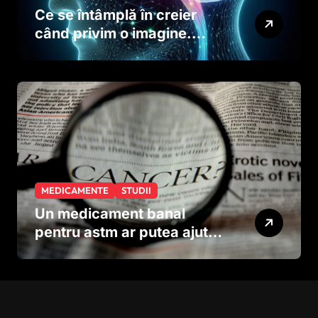
Ce se întâmplă în creier
când privim o imagine.
Studiul care explică rolul
neuronilor
MEDICAMENTE
STUDII
Un medicament banal
pentru astm ar putea ajuta
în lupta împotriva
cancerului agresiv